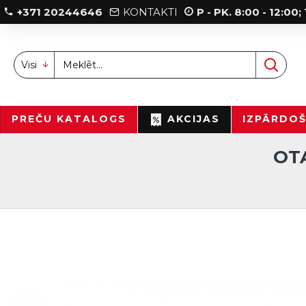
+371 20244646
KONTAKTI
P - PK. 8:00 - 12:00
Visi
PREČU KATALOGS
AKCIJAS
IZPĀRDO
OTA