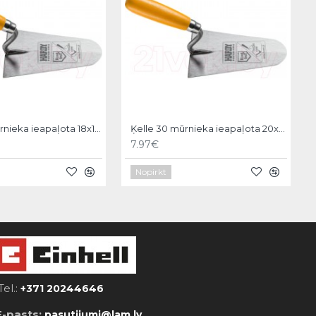
Ķelle 30 mūrnieka ieapaļota 18x11cm, Hardy
Ķelle 30 mūrnieka ieapaļota 20x12cm, Hardy
7.97€
Nopirkt
Tel.:
+371 20244646
E-pasts:
pasutijumi@lam.lv