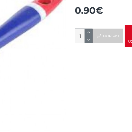
0.90€
NOPIRKT
U