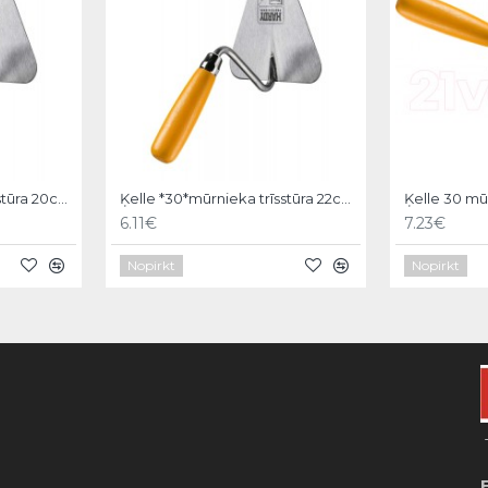
Ķelle *30*mūrnieka trīsstūra 20cm, Hardy
Ķelle *30*mūrnieka trīsstūra 22cm, Hardy
6.11€
7.23€
Nopirkt
Nopirkt