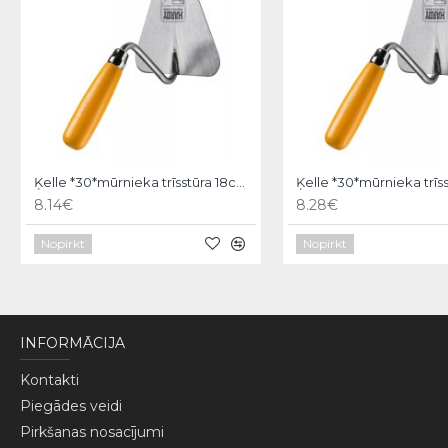
Ķelle *30*mūrnieka trīsstūra 18cm, Hardy
8.14€
8.28€
Nopirkt
Nopirkt
INFORMĀCIJA
Kontakti
Piegādes veidi
Pirkšanas nosacījumi