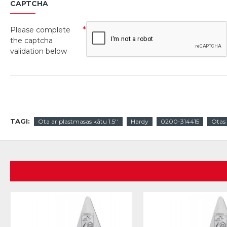
CAPTCHA
Please complete
the captcha
validation below
TAGI:
Ota ar plastmasas kātu 1.5''
Hardy
0200-314415
Otas