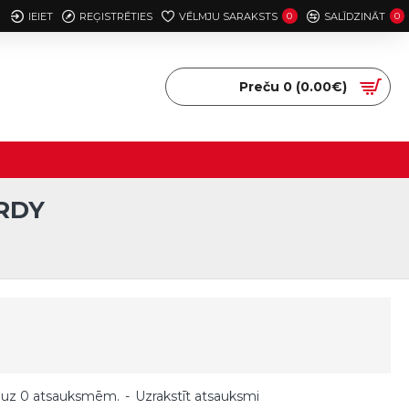
IEIET
REĢISTRĒTIES
VĒLMJU SARAKSTS
0
SALĪDZINĀT
0
Preču 0 (0.00€)
ARDY
 uz 0 atsauksmēm.
-
Uzrakstīt atsauksmi