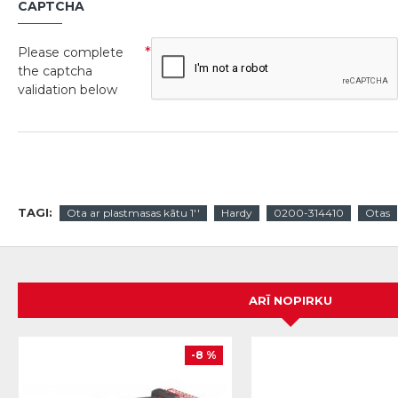
CAPTCHA
Please complete
the captcha
validation below
TAGI:
Ota ar plastmasas kātu 1''
Hardy
0200-314410
Otas
ARĪ NOPIRKU
-8 %