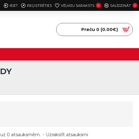
IEIET
REĢISTRĒTIES
VĒLMJU SARAKSTS
0
SALĪDZINĀT
0
Preču 0 (0.00€)
RDY
 uz 0 atsauksmēm.
-
Uzrakstīt atsauksmi