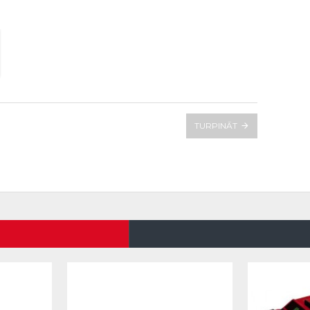
TURPINĀT