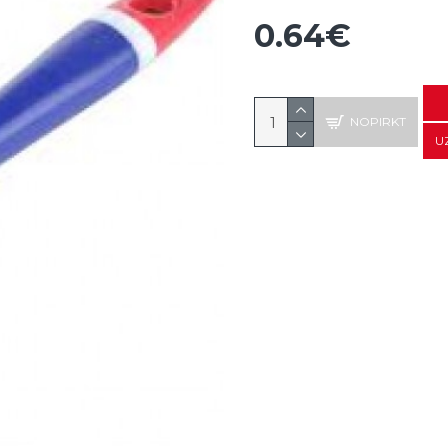
0.64€
NOPIRKT
U