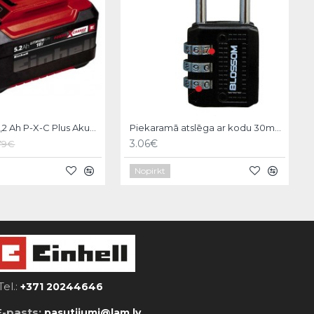
Einhell 18V 5,2 Ah P-X-C Plus Akumulators
Piekaramā atslēga ar kodu 30mm Stend pro
3.06€
.79€
Nopirkt
Tel.:
+371 20244646
E-pasts:
pasutijumi@lam.lv