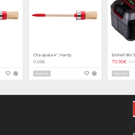
Ota apaļa 4'', Hardy
0.66€
70.95€
77
Nopirkt
Nopirkt