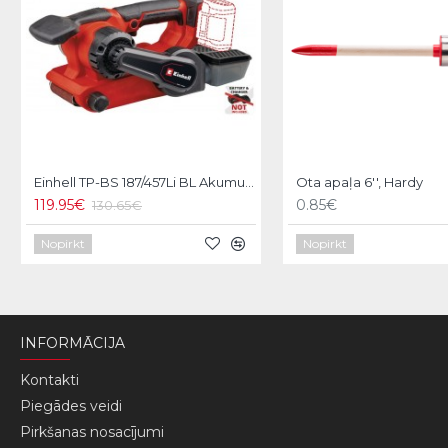
Einhell TP-BS 187/457Li BL Akumulatora lentas slīpmašīna
Ota apaļa 6'', Hardy
119.95€
0.85€
130.65€
Nopirkt
Nopirkt
INFORMĀCIJA
Kontakti
Piegādes veidi
Pirkšanas nosacījumi