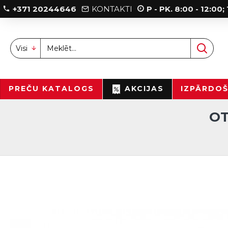
+371 20244646
KONTAKTI
P - PK. 8:00 - 12:00
Visi
PREČU KATALOGS
AKCIJAS
IZPĀRDO
OT