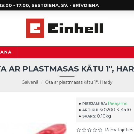
; 13:00 - 17:00, SESTDIENA, SV. - BRĪVDIENA
ŠANA
A AR PLASTMASAS KĀTU 1'', HA
Galvenā
Ota ar plastmasas kātu 1'', Hardy
Pieejams
PIEEJAMĪBA:
0200-314410
ARTIKULS:
0.10kg
SVARS:
Pamatojoties