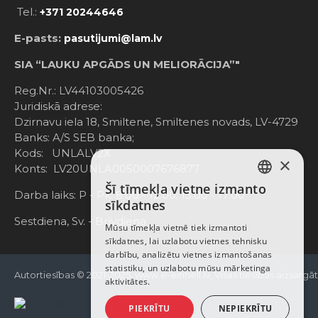
Tel.:
+371 20244646
E-pasts:
pasutijumi@lam.lv
SIA “LAUKU APGĀDS UN MELIORĀCIJA”"
Reg.Nr.: LV44103005426
Juridiskā adrese:
Dzirnavu iela 18, Smiltene, Smiltenes novads, LV-4729
Banks: A/S SEB banka;
Kods: UNLALV2X
×
Konts: LV20UNLA0050007676877
Šī tīmekļa vietne izmanto
LATVIAN
Darba laiks: P - Pk. 8:00 - 12:00; 13:00 - 17:00
sīkdatnes
RUSSIAN
Sestdiena, Sv. - Brīvdiena
Mūsu tīmekļa vietnē tiek izmantoti
sīkdatnes, lai uzlabotu vietnes tehnisku
ENGLISH
darbību, analizētu vietnes izmantošanas
statistiku, un uzlabotu mūsu mārketinga
Autortiesības © 2021-2025, www.e-einhell.lv, Visas tiesības aizsargā
aktivitātes.
PIEKRĪTU
NEPIEKRĪTU