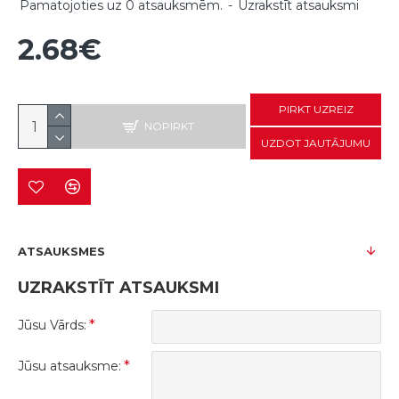
Pamatojoties uz 0 atsauksmēm.
-
Uzrakstīt atsauksmi
2.68€
PIRKT UZREIZ
NOPIRKT
UZDOT JAUTĀJUMU
ATSAUKSMES
UZRAKSTĪT ATSAUKSMI
Jūsu Vārds:
Jūsu atsauksme: