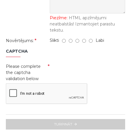
Piezīme:
HTML apzīmējumi
neatbalstās! Izmantojiet parastu
tekstu.
Slikti
Labi
Novērtējums:
CAPTCHA
Please complete
the captcha
validation below
TURPINĀT