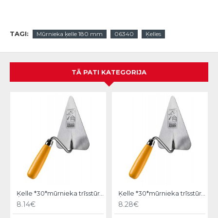
TAGI:
Mūrnieka ķelle 180 mm
06340
Ķelles
TĀ PATI KATEGORIJA
Ķelle *30*mūrnieka trīsstūra 18cm, Hardy
Ķelle *30*mūrnieka trīsstūra 20cm, Hardy
8.14€
8.28€