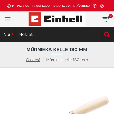
P - PK. 8:00 - 12:00; 13:00 - 17:00; S, SV. - BRĪVDIENA
0
Visi
MŪRNIEKA ĶELLE 180 MM
Galvenā
Mūrnieka ķelle 180 mm