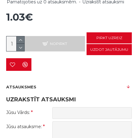
Pamatojoties uz 0 atsauksmēm.
-
Uzrakstīt atsauksmi
1.03€
PIRKT UZREIZ
NOPIRKT
UZDOT JAUTĀJUMU
ATSAUKSMES
UZRAKSTĪT ATSAUKSMI
Jūsu Vārds:
Jūsu atsauksme: