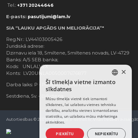
Tel.:
+371 20244646
E-pasts:
pasutijumi@lam.lv
SIA “LAUKU APGĀDS UN MELIORĀCIJA”"
Reg.Nr.: LV44103005426
Juridiskā adrese:
Dzirnavu iela 18, Smiltene, Smiltenes novads, LV-4729
Banks: A/S SEB banka;
Kods: UNLALV2X
×
Konts: LV20UNLA0050007676877
Šī tīmekļa vietne izmanto
LATVIAN
Darba laiks: P - Pk. 8:00 - 12:00; 13:00 - 17:00
sīkdatnes
RUSSIAN
Sestdiena, Sv. - Brīvdiena
Mūsu tīmekļa vietnē tiek izmantoti
sīkdatnes, lai uzlabotu vietnes tehnisku
ENGLISH
darbību, analizētu vietnes izmantošanas
statistiku, un uzlabotu mūsu mārketinga
Autortiesības © 2021-2025, www.e-einhell.lv, Visas tiesības aizsargā
aktivitātes.
PIEKRĪTU
NEPIEKRĪTU