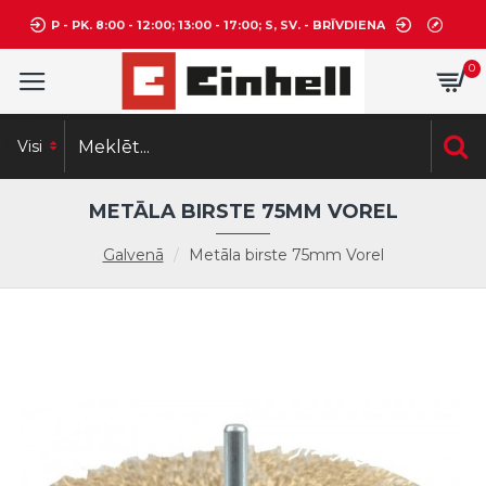
P - PK. 8:00 - 12:00; 13:00 - 17:00; S, SV. - BRĪVDIENA
0
Visi
METĀLA BIRSTE 75MM VOREL
Galvenā
Metāla birste 75mm Vorel