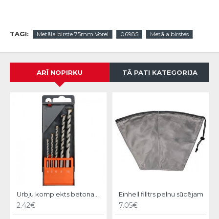
TAGI:
Metāla birste 75mm Vorel
06985
Metāla birstes
ARĪ NOPIRKU
TĀ PATI KATEGORIJA
Urbju komplekts betonam 4,5,6,8,10mm Stohr
Einhell filltrs pelnu sūcējam
2.42€
7.05€