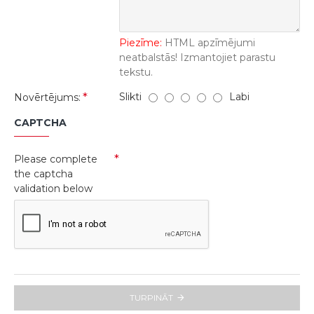
Piezīme:
HTML apzīmējumi
neatbalstās! Izmantojiet parastu
tekstu.
Slikti
Labi
Novērtējums:
CAPTCHA
Please complete
the captcha
validation below
TURPINĀT