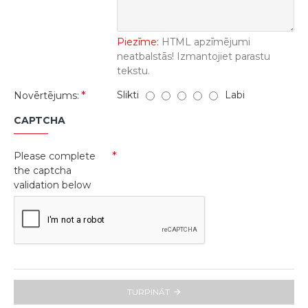
Piezīme:
HTML apzīmējumi
neatbalstās! Izmantojiet parastu
tekstu.
Slikti
Labi
Novērtējums:
CAPTCHA
Please complete
the captcha
validation below
TURPINĀT