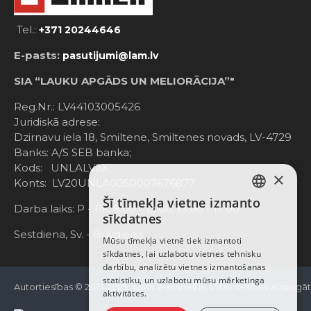
Tel.:
+371 20244646
E-pasts:
pasutijumi@lam.lv
SIA “LAUKU APGĀDS UN MELIORĀCIJA”"
Reg.Nr.: LV44103005426
Juridiskā adrese:
Dzirnavu iela 18, Smiltene, Smiltenes novads, LV-4729
Banks: A/S SEB banka;
Kods: UNLALV2X
×
Konts: LV20UNLA0050007676877
Šī tīmekļa vietne izmanto
LATVIAN
Darba laiks: P - Pk. 8:00 - 12:00; 13:00 - 17:00
sīkdatnes
RUSSIAN
Sestdiena, Sv. - Brīvdiena
Mūsu tīmekļa vietnē tiek izmantoti
sīkdatnes, lai uzlabotu vietnes tehnisku
ENGLISH
darbību, analizētu vietnes izmantošanas
statistiku, un uzlabotu mūsu mārketinga
Autortiesības © 2021-2025, www.e-einhell.lv, Visas tiesības aizsargā
aktivitātes.