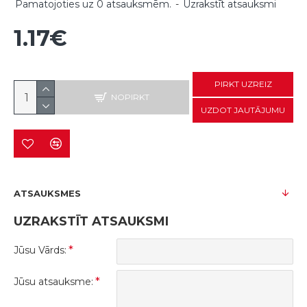
Pamatojoties uz 0 atsauksmēm.
-
Uzrakstīt atsauksmi
1.17€
PIRKT UZREIZ
NOPIRKT
UZDOT JAUTĀJUMU
ATSAUKSMES
UZRAKSTĪT ATSAUKSMI
Jūsu Vārds:
Jūsu atsauksme: