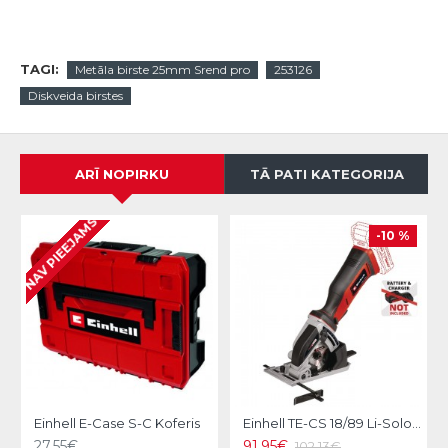
TAGI:
Metāla birste 25mm Srend pro
253126
Diskveida birstes
ARĪ NOPIRKU
TĀ PATI KATEGORIJA
NAV PIEEJAMS
-10 %
Einhell E-Case S-C Koferis
Einhell TE-CS 18/89 Li-Solo Akumulatora mazais ripzāģis
27.55€
91.95€
102.13€