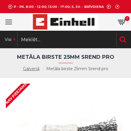
P - PK. 8:00 - 12:00; 13:00 - 17:00; S, SV. - BRĪVDIENA
0
Visi
METĀLA BIRSTE 25MM SREND PRO
Galvenā
Metāla birste 25mm Srend pro
NAV PIEEJAMS