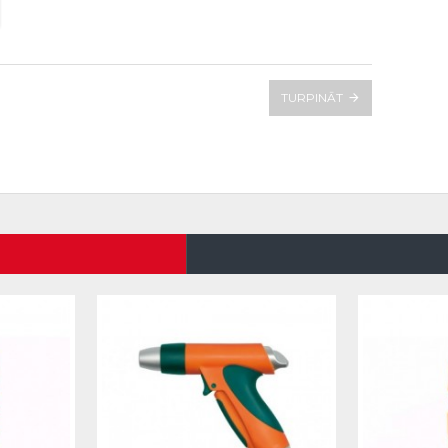
TURPINĀT