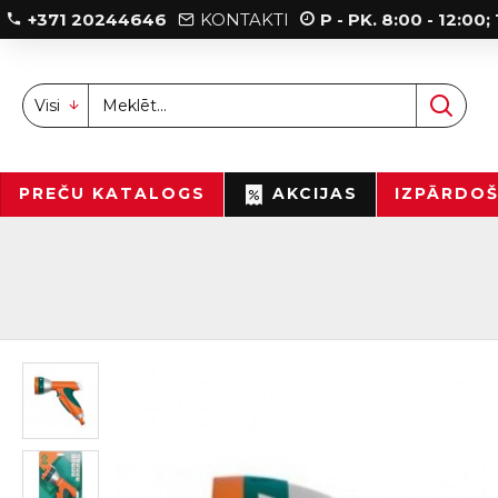
+371 20244646
KONTAKTI
P - PK. 8:00 - 12:00
Visi
PREČU KATALOGS
AKCIJAS
IZPĀRDO