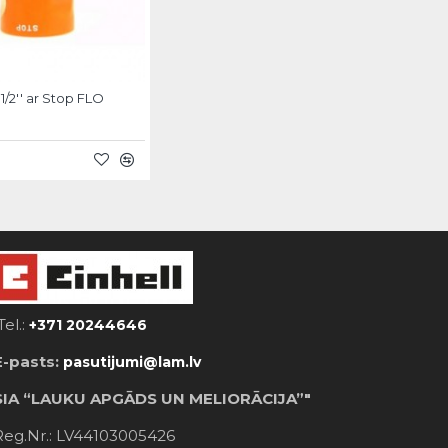
1/2'' ar Stop FLO
Tel.:
+371 20244646
E-pasts:
pasutijumi@lam.lv
SIA “LAUKU APGĀDS UN MELIORĀCIJA”"
Reg.Nr.: LV44103005426