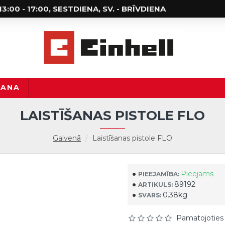
; 13:00 - 17:00, SESTDIENA, SV. - BRĪVDIENA
ŠANA
LAISTĪŠANAS PISTOLE FLO
Galvenā
Laistīšanas pistole FLO
Pieejams
PIEEJAMĪBA:
89192
ARTIKULS:
0.38kg
SVARS:
Pamatojoties