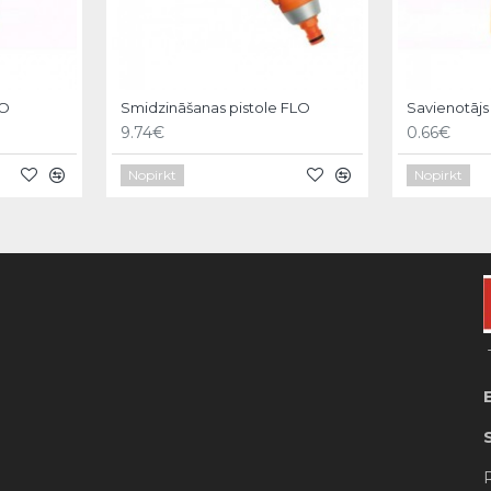
LO
Smidzināšanas pistole FLO
Savienotājs 
9.74€
0.66€
Nopirkt
Nopirkt