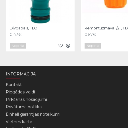
Divgabals, FLO
Remontuzmava 1/2'', F
0.47€
0.57€
Nopirkt
Nopirkt
INFORMĀCIJA
Kontakti
Piegādes veidi
Pirkšanas nosacījumi
Privātuma politika
Einhell garantijas noteikumi
Vietnes karte