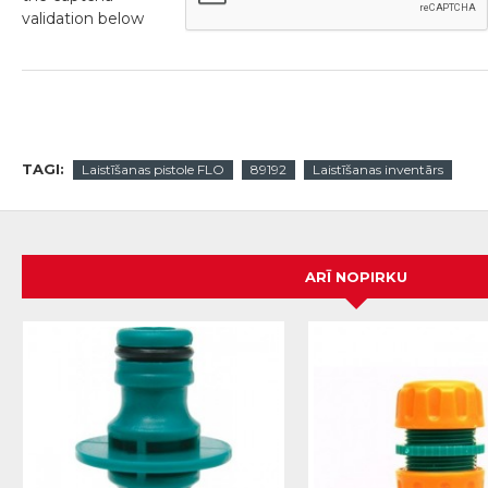
validation below
TAGI:
Laistīšanas pistole FLO
89192
Laistīšanas inventārs
ARĪ NOPIRKU