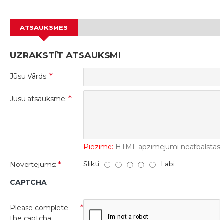
ATSAUKSMES
UZRAKSTĪT ATSAUKSMI
Jūsu Vārds:
Jūsu atsauksme:
Piezīme:
HTML apzīmējumi neatbalstās! 
Slikti
Labi
Novērtējums:
CAPTCHA
Please complete
the captcha