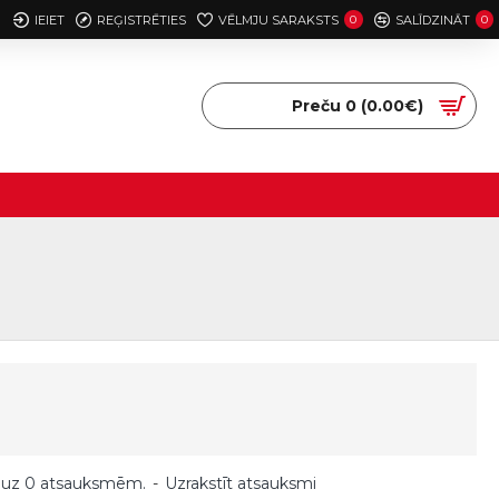
IEIET
REĢISTRĒTIES
VĒLMJU SARAKSTS
0
SALĪDZINĀT
0
Preču 0 (0.00€)
 uz 0 atsauksmēm.
-
Uzrakstīt atsauksmi