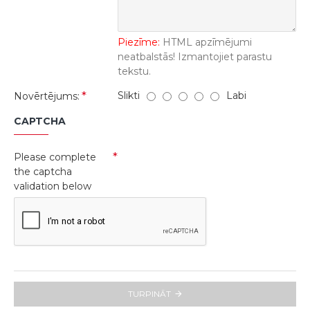
Piezīme:
HTML apzīmējumi
neatbalstās! Izmantojiet parastu
tekstu.
Slikti
Labi
Novērtējums:
CAPTCHA
Please complete
the captcha
validation below
TURPINĀT