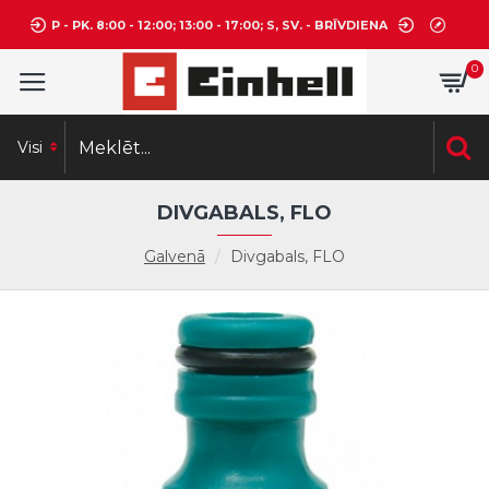
P - PK. 8:00 - 12:00; 13:00 - 17:00; S, SV. - BRĪVDIENA
0
Visi
DIVGABALS, FLO
Galvenā
Divgabals, FLO