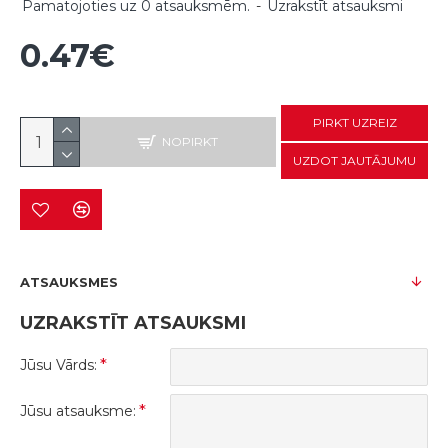
Pamatojoties uz 0 atsauksmēm.
-
Uzrakstīt atsauksmi
0.47€
PIRKT UZREIZ
NOPIRKT
UZDOT JAUTĀJUMU
ATSAUKSMES
UZRAKSTĪT ATSAUKSMI
Jūsu Vārds:
Jūsu atsauksme: