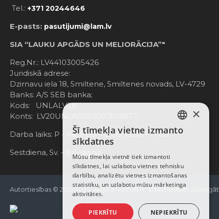
Tel.:
+371 20244646
E-pasts:
pasutijumi@lam.lv
SIA “LAUKU APGĀDS UN MELIORĀCIJA”"
Reg.Nr.: LV44103005426
Juridiskā adrese:
Dzirnavu iela 18, Smiltene, Smiltenes novads, LV-4729
Banks: A/S SEB banka;
Kods: UNLALV2X
×
Konts: LV20UNLA0050007676877
Šī tīmekļa vietne izmanto
LATVIAN
Darba laiks: P - Pk. 8:00 - 12:00; 13:00 - 17:00
sīkdatnes
RUSSIAN
Sestdiena, Sv. - Brīvdiena
Mūsu tīmekļa vietnē tiek izmantoti
sīkdatnes, lai uzlabotu vietnes tehnisku
ENGLISH
darbību, analizētu vietnes izmantošanas
statistiku, un uzlabotu mūsu mārketinga
Autortiesības © 2021-2025, www.e-einhell.lv, Visas tiesības aizsargā
aktivitātes.
PIEKRĪTU
NEPIEKRĪTU