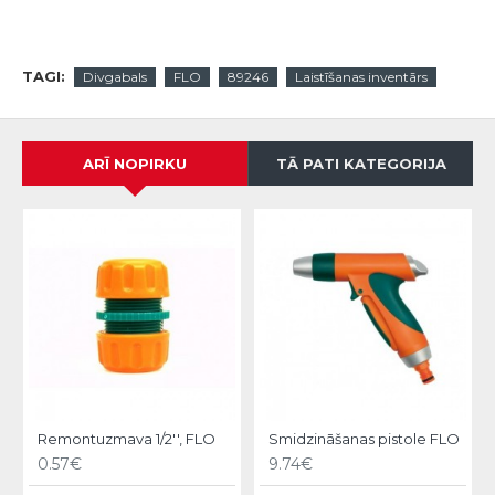
TAGI:
Divgabals
FLO
89246
Laistīšanas inventārs
ARĪ NOPIRKU
TĀ PATI KATEGORIJA
Remontuzmava 1/2'', FLO
Smidzināšanas pistole FLO
0.57€
9.74€