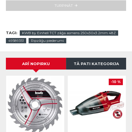
TURPINĀT
TAGI:
KWB by Einhell TCT zāģa asmens 250x30x3.2mm 48Z
49589351
Ripzāģu piederumi
ARĪ NOPIRKU
TĀ PATI KATEGORIJA
-10 %