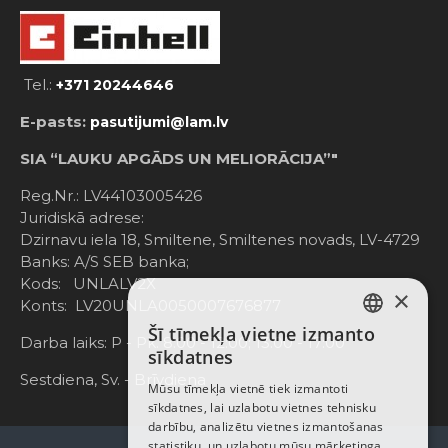
Tel.:
+371 20244646
E-pasts:
pasutijumi@lam.lv
SIA “LAUKU APGĀDS UN MELIORĀCIJA”"
Reg.Nr.: LV44103005426
Juridiskā adrese:
Dzirnavu iela 18, Smiltene, Smiltenes novads, LV-4729
Banks: A/S SEB banka;
Kods: UNLALV2X
×
Konts: LV20UNLA0050007676877
Šī tīmekļa vietne izmanto
LATVIAN
Darba laiks: P - Pk. 8:00 - 12:00; 13:00 - 17:00
sīkdatnes
RUSSIAN
Sestdiena, Sv. - Brīvdiena
Mūsu tīmekļa vietnē tiek izmantoti
sīkdatnes, lai uzlabotu vietnes tehnisku
ENGLISH
darbību, analizētu vietnes izmantošanas
statistiku, un uzlabotu mūsu mārketinga