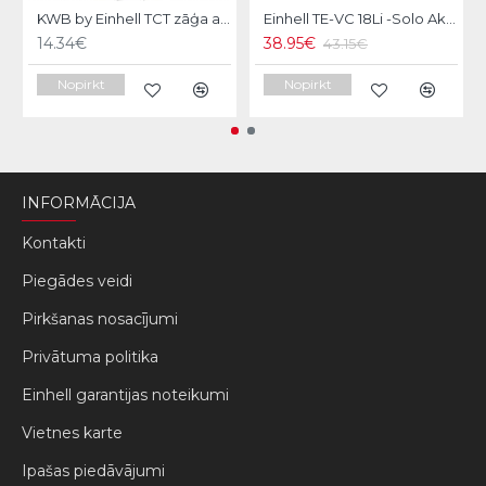
KWB by Einhell TCT zāģa asmens 250x30x3.2mm 24Zobi
Einhell TE-VC 18Li -Solo Akumulatora putekļu sūcējs
14.34€
38.95€
43.15€
Nopirkt
Nopirkt
INFORMĀCIJA
Kontakti
Piegādes veidi
Pirkšanas nosacījumi
Privātuma politika
Einhell garantijas noteikumi
Vietnes karte
Ipašas piedāvājumi