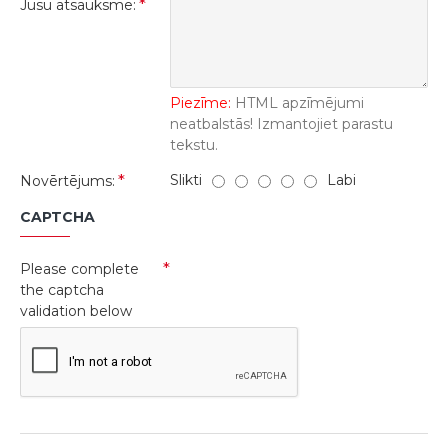
Jūsu atsauksme:
Piezīme:
HTML apzīmējumi
neatbalstās! Izmantojiet parastu
tekstu.
Slikti
Labi
Novērtējums:
CAPTCHA
Please complete
the captcha
validation below