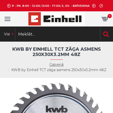
P - PK. 8:00 - 12:00; 13:00 - 17:00; S, SV. - BRĪVDIENA
0
Visi
KWB BY EINHELL TCT ZĀĢA ASMENS
250X30X3.2MM 48Z
Galvenā
KWB by Einhell TCT zāģa asmens 250x30x3.2mm 48Z