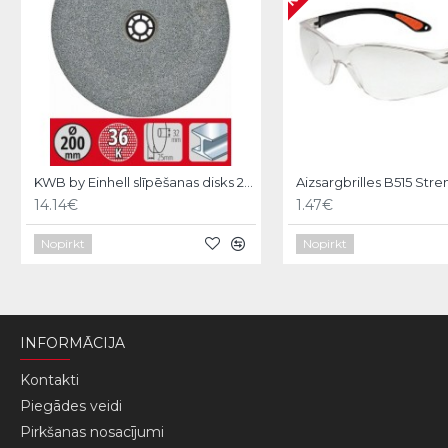
KWB by Einhell slīpēšanas disks 200x32x25 G36
Aizsargbrilles B515 Stre
14.14€
1.47€
Nopirkt
Nopirkt
INFORMĀCIJA
Kontakti
Piegādes veidi
Pirkšanas nosacījumi