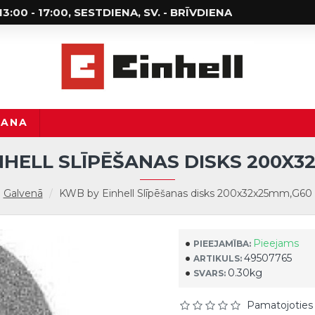
; 13:00 - 17:00, SESTDIENA, SV. - BRĪVDIENA
ŠANA
NHELL SLĪPĒŠANAS DISKS 200X3
Galvenā
KWB by Einhell Slīpēšanas disks 200x32x25mm,G60
Pieejams
PIEEJAMĪBA:
49507765
ARTIKULS:
0.30kg
SVARS:
Pamatojoties