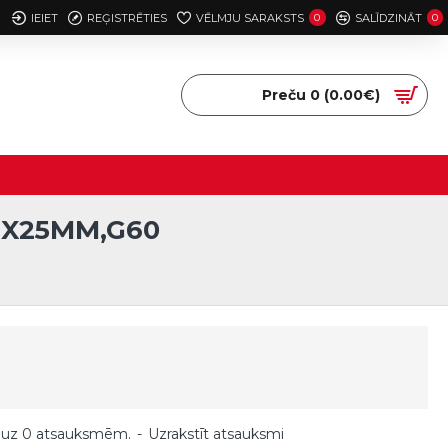
IEIET
REĢISTRĒTIES
VĒLMJU SARAKSTS
0
SALĪDZINĀT
0
Preču 0 (0.00€)
2X25MM,G60
 uz 0 atsauksmēm.
-
Uzrakstīt atsauksmi