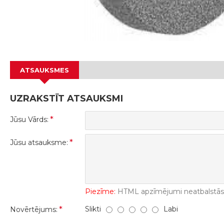
ATSAUKSMES
UZRAKSTĪT ATSAUKSMI
Jūsu Vārds:
Jūsu atsauksme:
Piezīme:
HTML apzīmējumi neatbalstās! 
Slikti
Labi
Novērtējums: