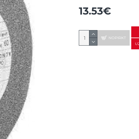
13.53€
NOPIRKT
U