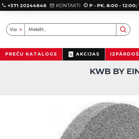
+371 20244646
KONTAKTI
P - PK. 8:00 - 12:00
Visi
PREČU KATALOGS
AKCIJAS
IZPĀRDO
KWB BY EI