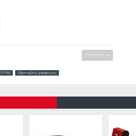
TURPINĀT
07765
Slīpmašīnu piederumi