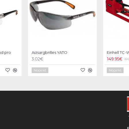
nd pro
Aizsargbrilles YATO
3.02€
149.95€
17
Nopirkt
Nopirkt