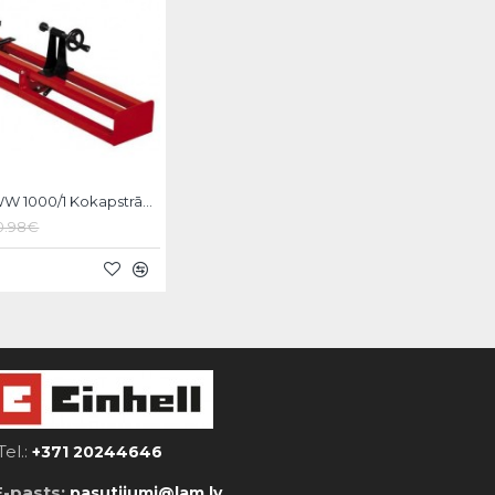
Einhell TC-WW 1000/1 Kokapstrādes virpa
0.98€
Tel.:
+371 20244646
E-pasts:
pasutijumi@lam.lv