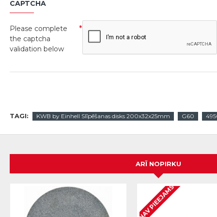
CAPTCHA
Please complete
the captcha
validation below
TAGI:
KWB by Einhell Slīpēšanas disks 200x32x25mm
G60
495
ARĪ NOPIRKU
NAV PIEEJAMS