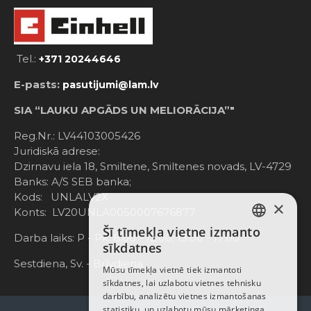
Tel.:
+371 20244646
E-pasts:
pasutijumi@lam.lv
SIA “LAUKU APGĀDS UN MELIORĀCIJA”"
Reg.Nr.: LV44103005426
Juridiskā adrese:
Dzirnavu iela 18, Smiltene, Smiltenes novads, LV-4729
Banks: A/S SEB banka;
Kods: UNLALV2X
×
Konts: LV20UNLA0050007676877
Šī tīmekļa vietne izmanto
LATVIAN
Darba laiks: P - Pk. 8:00 - 12:00; 13:00 - 17:00
sīkdatnes
RUSSIAN
Sestdiena, Sv. - Brīvdiena
Mūsu tīmekļa vietnē tiek izmantoti
sīkdatnes, lai uzlabotu vietnes tehnisku
ENGLISH
darbību, analizētu vietnes izmantošanas
statistiku, un uzlabotu mūsu mārketinga