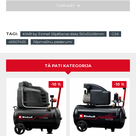
TURPINĀT
TAGI:
KWB by Einhell Slīpēšanas disks 150x32x16mm
G36
49507435
Slīpmašīnu piederumi
TĀ PATI KATEGORIJA
-10 %
-10 %