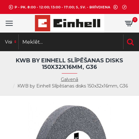
P - PK. 8:00 - 12:00; 13:00 - 17:00; S, SV. - BRĪVDIENA
0
Visi
KWB BY EINHELL SLĪPĒŠANAS DISKS
150X32X16MM, G36
Galvenā
KWB by Einhell Slīpēšanas disks 150x32x16mm, G36