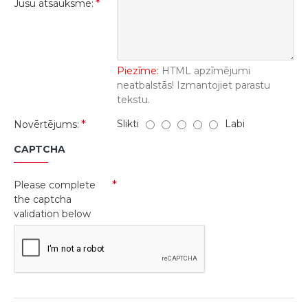
Jūsu atsauksme:
Piezīme:
HTML apzīmējumi
neatbalstās! Izmantojiet parastu
tekstu.
Slikti
Labi
Novērtējums:
CAPTCHA
Please complete
the captcha
validation below