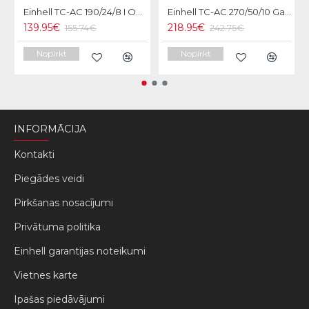
Einhell TC-AC 190/24/8 I OF Gaisa kompresors
Einhell TC-AC 270/50/10 Gaisa kompresors
139.95€
218.95€
155.74€
242.75€
Nopirkt
Nopirkt
INFORMĀCIJA
Kontakti
Piegādes veidi
Pirkšanas nosacījumi
Privātuma politika
Einhell garantijas noteikumi
Vietnes karte
Ipašas piedāvājumi