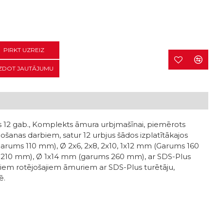
PIRKT UZREIZ
ZDOT JAUTĀJUMU
 12 gab., Komplekts āmura urbjmašīnai, piemērots
ošanas darbiem, satur 12 urbjus šādos izplatītākajos
garums 110 mm), Ø 2x6, 2x8, 2x10, 1x12 mm
(Garums 160
210 mm), Ø 1x14 mm (garums 260 mm), ar SDS-Plus
siem rotējošajiem āmuriem ar SDS-Plus turētāju,
ē.