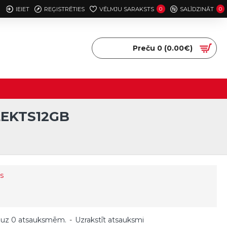
IEIET
REĢISTRĒTIES
VĒLMJU SARAKSTS
0
SALĪDZINĀT
0
Preču 0 (0.00€)
LEKTS12GB
s
 uz 0 atsauksmēm.
-
Uzrakstīt atsauksmi