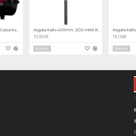
Einhell TC-AC 270/50/10 Gaisa kompresors
Asgala kalts 400mm, SDS-MAX KWB
10.80€
19.05€
Nopirkt
Nopirkt