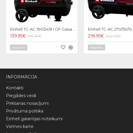
Einhell TC-AC 190/24/8 I OF Gaisa kompresors
139.95€
218.95€
155.74€
242.75€
Nopirkt
Nopirkt
INFORMĀCIJA
Kontakti
Piegādes veidi
Pirkšanas nosacījumi
Privātuma politika
Einhell garantijas noteikumi
Vietnes karte