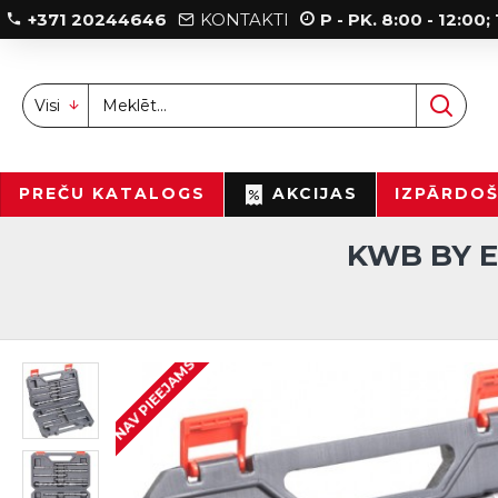
+371 20244646
KONTAKTI
P - PK. 8:00 - 12:00
Visi
PREČU KATALOGS
AKCIJAS
IZPĀRDO
KWB BY E
NAV PIEEJAMS