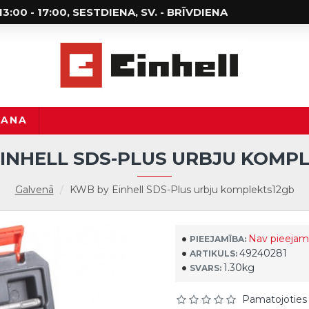
; 13:00 - 17:00, SESTDIENA, SV. - BRĪVDIENA
ŠANA
INHELL SDS-PLUS URBJU KOMP
Galvenā
KWB by Einhell SDS-Plus urbju komplekts12gb
Nav pieejam
PIEEJAMĪBA:
49240281
ARTIKULS:
1.30kg
SVARS:
Pamatojoties