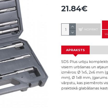
21.84€
NOPIRKT
U
APRAKSTS
SDS Plus urbju komplekts
visiem urbšanas un atjaun
izmēros: Ø 1x5, 2x6 mm (
mm), Ø 1x8 mm, (garums 
vārpstu, kas piemērots vi
praktiskā glabāšanas kast