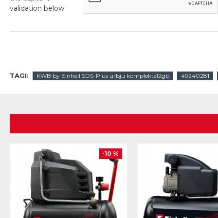
validation below
TAGI:
KWB by Einhell SDS-Plus urbju komplekts12gb
49240281
-10 %