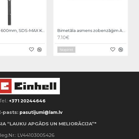
Asgala kalts 600mm, SDS-MAX KWB
Bimetāla asmens zobenzāģim AKKU-TOP,150/130mm,2gb, KWB
7.10€
Nopirkt
Tel.:
+371 20244646
E-pasts:
pasutijumi@lam.lv
SIA “LAUKU APGĀDS UN MELIORĀCIJA”"
Reg.Nr.: LV44103005426