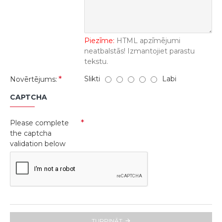
Piezīme:
HTML apzīmējumi
neatbalstās! Izmantojiet parastu
tekstu.
Slikti
Labi
Novērtējums:
CAPTCHA
Please complete
the captcha
validation below
TURPINĀT