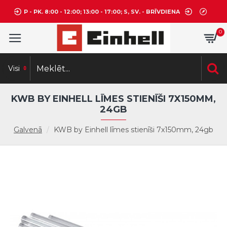
P - PK. 8:00 - 12:00; 13:00 - 17:00; S, SV. - BRĪVDIENA
0
Visi
KWB BY EINHELL LĪMES STIENĪŠI 7X150MM,
24GB
Galvenā
KWB by Einhell līmes stienīši 7x150mm, 24gb