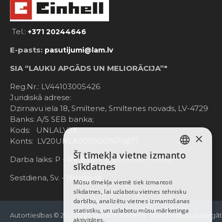
Tel.:
+371 20244646
E-pasts:
pasutijumi@lam.lv
SIA “LAUKU APGĀDS UN MELIORĀCIJA”"
Reg.Nr.: LV44103005426
Juridiskā adrese:
Dzirnavu iela 18, Smiltene, Smiltenes novads, LV-4729
Banks: A/S SEB banka;
Kods: UNLALV2X
×
Konts: LV20UNLA0050007676877
Šī tīmekļa vietne izmanto
LATVIAN
Darba laiks: P - Pk. 8:00 - 12:00; 13:00 - 17:00
sīkdatnes
RUSSIAN
Sestdiena, Sv. - Brīvdiena
Mūsu tīmekļa vietnē tiek izmantoti
sīkdatnes, lai uzlabotu vietnes tehnisku
ENGLISH
darbību, analizētu vietnes izmantošanas
statistiku, un uzlabotu mūsu mārketinga
Autortiesības © 2021-2025, www.e-einhell.lv, Visas tiesības aizsargā
aktivitātes.