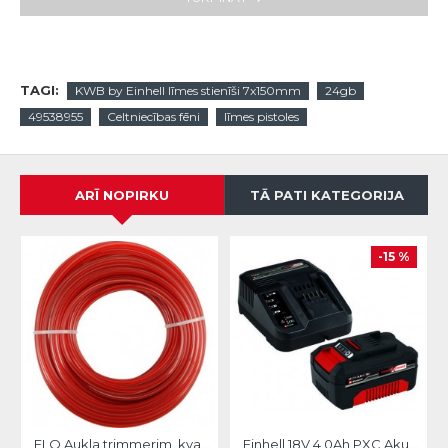
TAGI:
KWB by Einhell līmes stienīši 7x150mm
24gb
49538955
Celtniecības fēni
līmes pistoles
ARĪ NOPIRKU
TĀ PATI KATEGORIJA
-15 %
FLO Aukla trimmerim, kvadrātveida, 3.0mm/10m
Einhell 18V 4.0Ah PXC Akumulators+Lādētājs