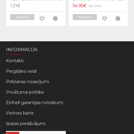
1.21€
54.95€
64.74€
Nopirkt
Nopirkt
INFORMĀCIJA
Kontakti
Piegādes veidi
Pirkšanas nosacījumi
Privātuma politika
Einhell garantijas noteikumi
Vietnes karte
Ipašas piedāvājumi