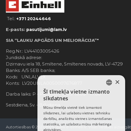
Tel.:
+371 20244646
E-pasts:
pasutijumi@lam.lv
SIA “LAUKU APGĀDS UN MELIORĀCIJA”"
Reg.Nr.: LV44103005426
Juridiskā adrese:
Dzirnavu iela 18, Smiltene, Smiltenes novads, LV-4729
Banks: A/S SEB banka;
Kods: UNLALV2X
×
Konts: LV20UNLA0050007676877
Šī tīmekļa vietne izmanto
LATVIAN
Darba laiks: P - Pk. 8:00 - 12:00; 13:00 - 17:00
sīkdatnes
RUSSIAN
Sestdiena, Sv. - Brīvdiena
Mūsu tīmekļa vietnē tiek izmantoti
sīkdatnes, lai uzlabotu vietnes tehnisku
ENGLISH
darbību, analizētu vietnes izmantošanas
statistiku, un uzlabotu mūsu mārketinga
Autortiesības © 2021-2025, www.e-einhell.lv, Visas tiesības aizsargā
aktivitātes.