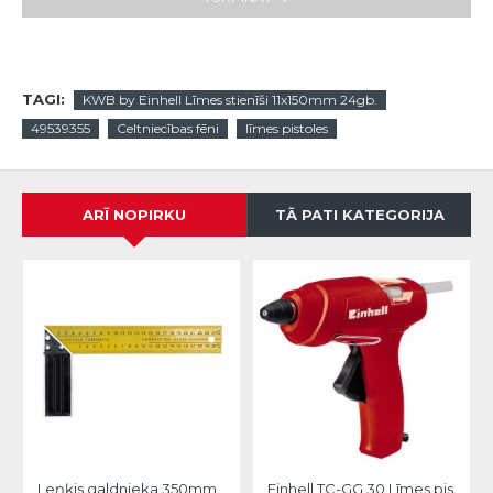
TAGI:
KWB by Einhell Līmes stienīši 11x150mm 24gb.
49539355
Celtniecības fēni
līmes pistoles
ARĪ NOPIRKU
TĀ PATI KATEGORIJA
Leņķis galdnieka 350mm Vorel
Einhell TC-GG 30 Līmes pistole