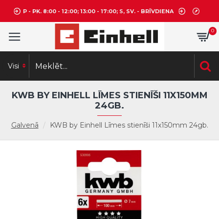
P - PK. 8:00 - 12:00; 13:00 - 17:00; S, SV. - BRĪVDIENA
0
Visi
KWB BY EINHELL LĪMES STIENĪŠI 11X150MM
24GB.
Galvenā
KWB by Einhell Līmes stienīši 11x150mm 24gb.