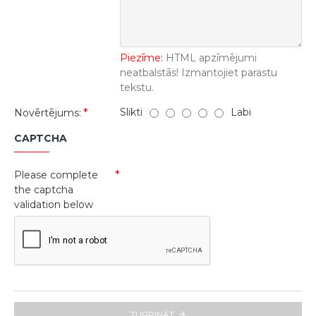
Piezīme:
HTML apzīmējumi
neatbalstās! Izmantojiet parastu
tekstu.
Slikti
Labi
Novērtējums:
CAPTCHA
Please complete
the captcha
validation below
TURPINĀT