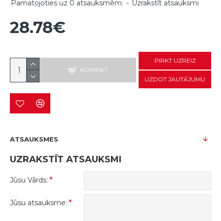
Pamatojoties uz 0 atsauksmēm.
-
Uzrakstīt atsauksmi
28.78€
PIRKT UZREIZ
NOPIRKT
UZDOT JAUTĀJUMU
ATSAUKSMES
UZRAKSTĪT ATSAUKSMI
Jūsu Vārds:
Jūsu atsauksme: