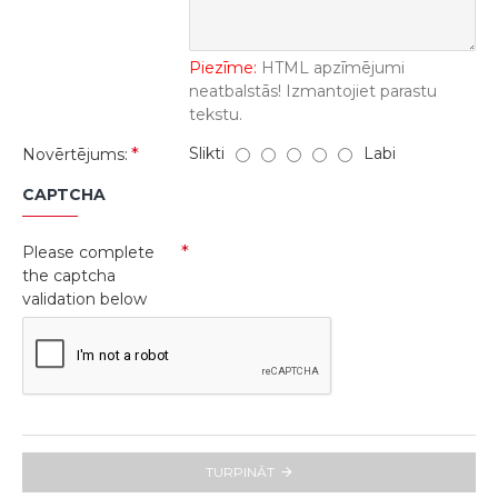
Piezīme:
HTML apzīmējumi
neatbalstās! Izmantojiet parastu
tekstu.
Slikti
Labi
Novērtējums:
CAPTCHA
Please complete
the captcha
validation below
TURPINĀT