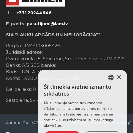
Tel.:
+371 20244646
E-pasts:
pasutijumi@lam.lv
SIA “LAUKU APGĀDS UN MELIORĀCIJA”"
Reg.Nr.: LV44103005426
Juridiskā adrese:
Dzirnavu iela 18, Smiltene, Smiltenes novads, LV-4729
Banks: A/S SEB banka;
Kods: UNLALV2X
×
Konts: LV20UNLA0050007676877
Šī tīmekļa vietne izmanto
LATVIAN
Darba laiks: P - Pk. 8:00 - 12:00; 13:00 - 17:00
sīkdatnes
RUSSIAN
Sestdiena, Sv. - Brīvdiena
Mūsu tīmekļa vietnē tiek izmantoti
sīkdatnes, lai uzlabotu vietnes tehnisku
ENGLISH
darbību, analizētu vietnes izmantošanas
statistiku, un uzlabotu mūsu mārketinga
Autortiesības © 2021-2025, www.e-einhell.lv, Visas tiesības aizsargā
aktivitātes.