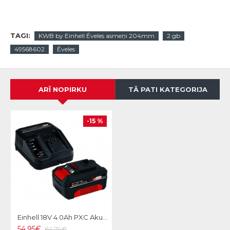
TAGI:
KWB by Einhell Ēveles asmeņi 204mm
2 gb
49568602
Ēveles
ARĪ NOPIRKU
TĀ PATI KATEGORIJA
-15 %
Einhell 18V 4.0Ah PXC Akumulators+Lādētājs
54.95€
64.74€