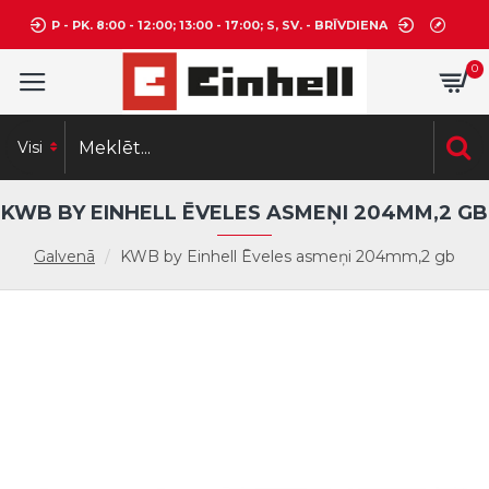
P - PK. 8:00 - 12:00; 13:00 - 17:00; S, SV. - BRĪVDIENA
0
Visi
KWB BY EINHELL ĒVELES ASMEŅI 204MM,2 GB
Galvenā
KWB by Einhell Ēveles asmeņi 204mm,2 gb