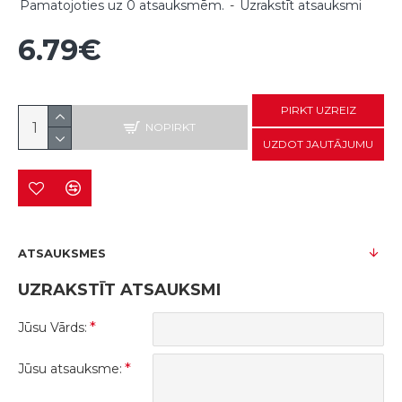
Pamatojoties uz 0 atsauksmēm.
-
Uzrakstīt atsauksmi
6.79€
PIRKT UZREIZ
NOPIRKT
UZDOT JAUTĀJUMU
ATSAUKSMES
UZRAKSTĪT ATSAUKSMI
Jūsu Vārds:
Jūsu atsauksme: