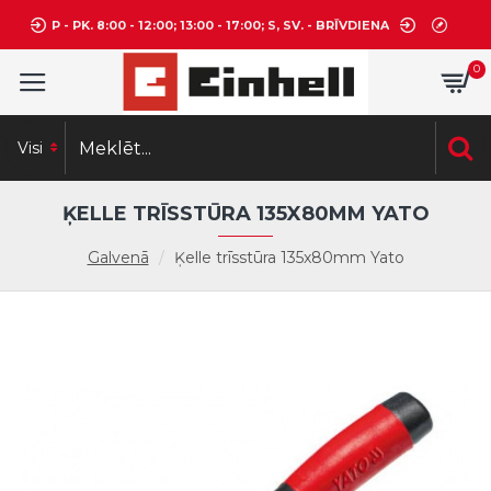
P - PK. 8:00 - 12:00; 13:00 - 17:00; S, SV. - BRĪVDIENA
0
Visi
ĶELLE TRĪSSTŪRA 135X80MM YATO
Galvenā
Ķelle trīsstūra 135x80mm Yato