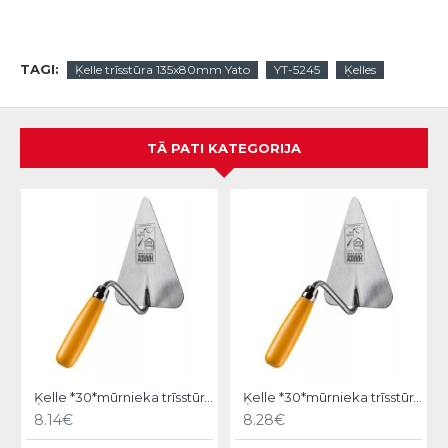
TAGI:
Ķelle trīsstūra 135x80mm Yato
YT-5245
Ķelles
TĀ PATI KATEGORIJA
Ķelle *30*mūrnieka trīsstūra 18cm, Hardy
Ķelle *30*mūrnieka trīsstūra 20cm, Hardy
8.14€
8.28€