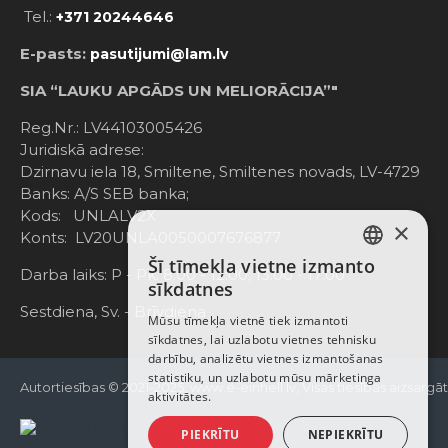
Tel.:
+371 20244646
E-pasts:
pasutijumi@lam.lv
SIA “LAUKU APGĀDS UN MELIORĀCIJA”"
Reg.Nr.: LV44103005426
Juridiskā adrese:
Dzirnavu iela 18, Smiltene, Smiltenes novads, LV-4729
Banks: A/S SEB banka;
Kods: UNLALV2X
×
Konts: LV20UNLA0050007676877
Šī tīmekļa vietne izmanto
LATVIAN
Darba laiks: P - Pk. 8:00 - 12:00; 13:00 - 17:00
sīkdatnes
RUSSIAN
Sestdiena, Sv. - Brīvdiena
Mūsu tīmekļa vietnē tiek izmantoti
sīkdatnes, lai uzlabotu vietnes tehnisku
ENGLISH
darbību, analizētu vietnes izmantošanas
statistiku, un uzlabotu mūsu mārketinga
Autortiesības © 2021-2025, www.e-einhell.lv, Visas tiesības aizsargā
aktivitātes.
PIEKRĪTU
NEPIEKRĪTU