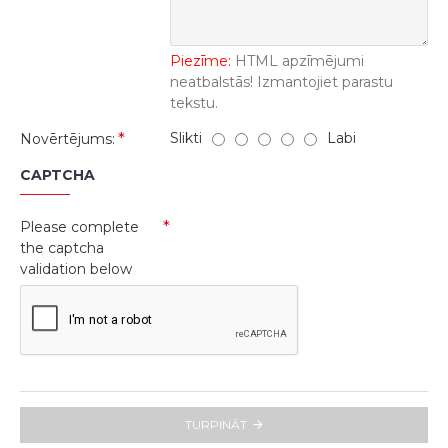
Piezīme:
HTML apzīmējumi
neatbalstās! Izmantojiet parastu
tekstu.
Slikti
Labi
Novērtējums:
CAPTCHA
Please complete
the captcha
validation below
TURPINĀT