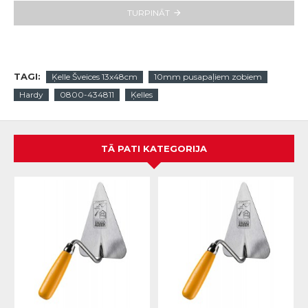
TURPINĀT
TAGI:
Ķelle Šveices 13x48cm
10mm pusapaļiem zobiem
Hardy
0800-434811
Ķelles
TĀ PATI KATEGORIJA