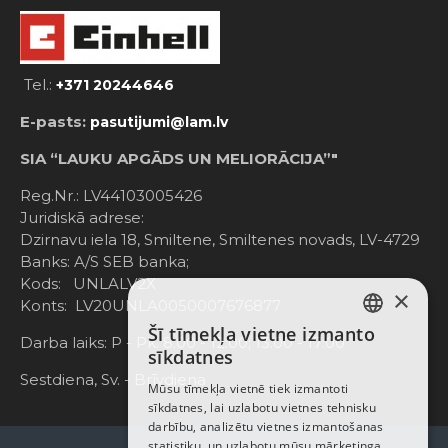
Tel.:
+371 20244646
E-pasts:
pasutijumi@lam.lv
SIA “LAUKU APGĀDS UN MELIORĀCIJA”"
Reg.Nr.: LV44103005426
Juridiskā adrese:
Dzirnavu iela 18, Smiltene, Smiltenes novads, LV-4729
Banks: A/S SEB banka;
Kods: UNLALV2X
×
Konts: LV20UNLA0050007676877
Šī tīmekļa vietne izmanto
LATVIAN
Darba laiks: P - Pk. 8:00 - 12:00; 13:00 - 17:00
sīkdatnes
RUSSIAN
Sestdiena, Sv. - Brīvdiena
Mūsu tīmekļa vietnē tiek izmantoti
sīkdatnes, lai uzlabotu vietnes tehnisku
ENGLISH
darbību, analizētu vietnes izmantošanas
statistiku, un uzlabotu mūsu mārketinga