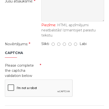
Jūsu atsauksme:
Piezīme:
HTML apzīmējumi
neatbalstās! Izmantojiet parastu
tekstu.
Slikti
Labi
Novērtējums:
CAPTCHA
Please complete
the captcha
validation below