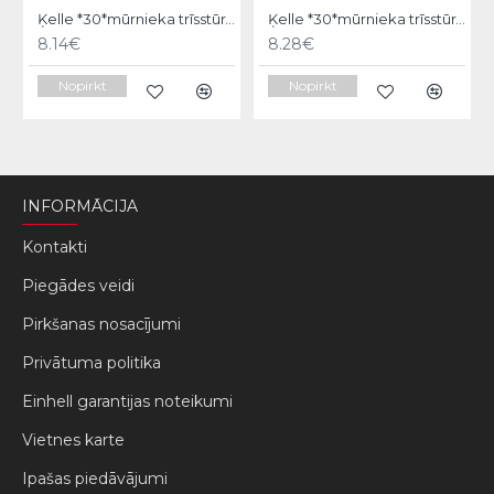
Ķelle *30*mūrnieka trīsstūra 18cm, Hardy
Ķelle *30*mūrnieka trīsstūra 20cm, Hardy
8.14€
8.28€
Nopirkt
Nopirkt
INFORMĀCIJA
Kontakti
Piegādes veidi
Pirkšanas nosacījumi
Privātuma politika
Einhell garantijas noteikumi
Vietnes karte
Ipašas piedāvājumi