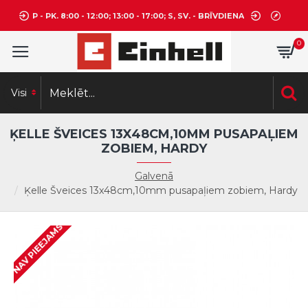
P - PK. 8:00 - 12:00; 13:00 - 17:00; S, SV. - BRĪVDIENA
0
Visi
ĶELLE ŠVEICES 13X48CM,10MM PUSAPAĻIEM
ZOBIEM, HARDY
Galvenā
Ķelle Šveices 13x48cm,10mm pusapaļiem zobiem, Hardy
NAV PIEEJAMS