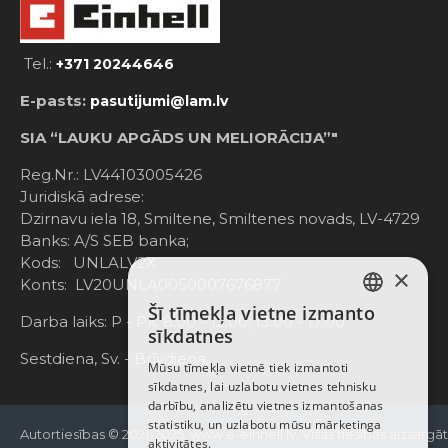
Tel.:
+371 20244646
E-pasts:
pasutijumi@lam.lv
SIA “LAUKU APGĀDS UN MELIORĀCIJA”"
Reg.Nr.: LV44103005426
Juridiskā adrese:
Dzirnavu iela 18, Smiltene, Smiltenes novads, LV-4729
Banks: A/S SEB banka;
Kods: UNLALV2X
×
Konts: LV20UNLA0050007676877
Šī tīmekļa vietne izmanto
LATVIAN
Darba laiks: P - Pk. 8:00 - 12:00; 13:00 - 17:00
sīkdatnes
RUSSIAN
Sestdiena, Sv. - Brīvdiena
Mūsu tīmekļa vietnē tiek izmantoti
sīkdatnes, lai uzlabotu vietnes tehnisku
ENGLISH
darbību, analizētu vietnes izmantošanas
statistiku, un uzlabotu mūsu mārketinga
Autortiesības © 2021-2025, www.e-einhell.lv, Visas tiesības aizsargā
aktivitātes.