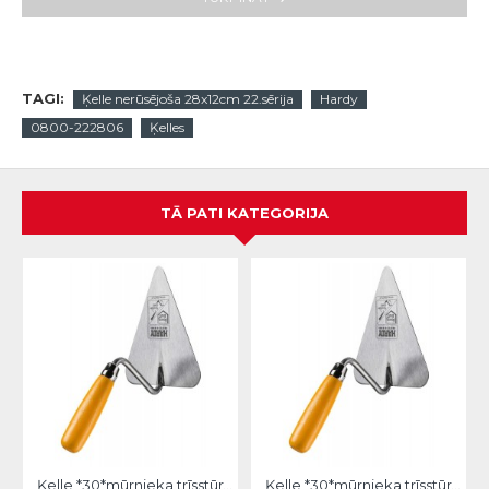
TAGI:
Ķelle nerūsējoša 28x12cm 22.sērija
Hardy
0800-222806
Ķelles
TĀ PATI KATEGORIJA
Ķelle *30*mūrnieka trīsstūra 18cm, Hardy
Ķelle *30*mūrnieka trīsstūra 20cm, Hardy