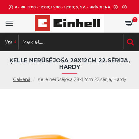
P - PK. 8:00 - 12:00; 13:00 - 17:00; S, SV. - BRĪVDIENA
0
Visi
ĶELLE NERŪSĒJOŠA 28X12CM 22.SĒRIJA,
HARDY
Galvenā
Ķelle nerūsējoša 28x12cm 22.sērija, Hardy