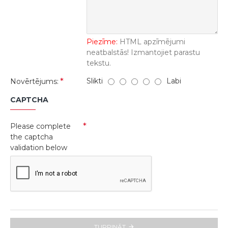
Piezīme:
HTML apzīmējumi
neatbalstās! Izmantojiet parastu
tekstu.
Slikti
Labi
Novērtējums:
CAPTCHA
Please complete
the captcha
validation below
TURPINĀT