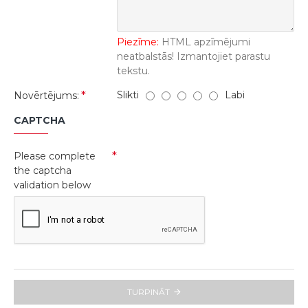
Piezīme:
HTML apzīmējumi
neatbalstās! Izmantojiet parastu
tekstu.
Slikti
Labi
Novērtējums:
CAPTCHA
Please complete
the captcha
validation below
TURPINĀT