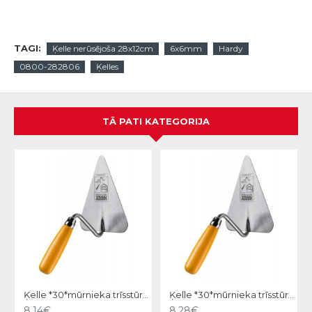
TAGI:
Ķelle nerūsējoša 28x12cm
6x6mm
Hardy
0800-282806
Ķelles
TĀ PATI KATEGORIJA
Ķelle *30*mūrnieka trīsstūra 18cm, Hardy
Ķelle *30*mūrnieka trīsstūra 20cm, Hardy
8.14€
8.28€