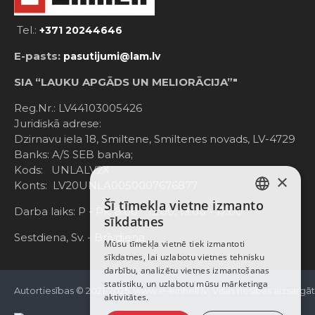
Tel.:
+371 20244646
E-pasts:
pasutijumi@lam.lv
SIA “LAUKU APGĀDS UN MELIORĀCIJA”"
Reg.Nr.: LV44103005426
Juridiskā adrese:
Dzirnavu iela 18, Smiltene, Smiltenes novads, LV-4729
Banks: A/S SEB banka;
Kods: UNLALV2X
×
Konts: LV20UNLA0050007676877
Šī tīmekļa vietne izmanto
LATVIAN
Darba laiks: P - Pk. 8:00 - 12:00; 13:00 - 17:00
sīkdatnes
RUSSIAN
Sestdiena, Sv. - Brīvdiena
Mūsu tīmekļa vietnē tiek izmantoti
sīkdatnes, lai uzlabotu vietnes tehnisku
ENGLISH
darbību, analizētu vietnes izmantošanas
statistiku, un uzlabotu mūsu mārketinga
Autortiesības © 2021-2025, www.e-einhell.lv, Visas tiesības aizsargā
aktivitātes.