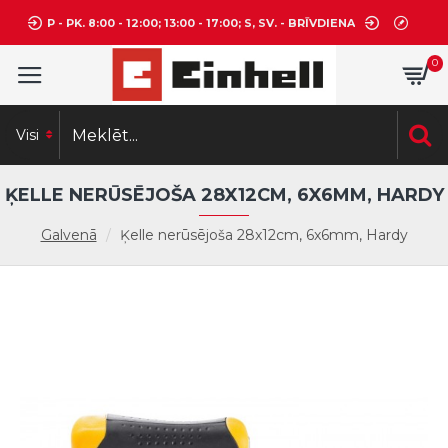
P - PK. 8:00 - 12:00; 13:00 - 17:00; S, SV. - BRĪVDIENA
0
Visi
ĶELLE NERŪSĒJOŠA 28X12CM, 6X6MM, HARDY
Galvenā
Ķelle nerūsējoša 28x12cm, 6x6mm, Hardy