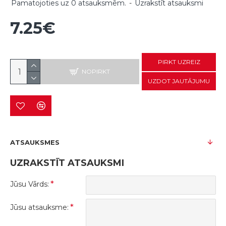
Pamatojoties uz 0 atsauksmēm.
-
Uzrakstīt atsauksmi
7.25€
PIRKT UZREIZ
NOPIRKT
UZDOT JAUTĀJUMU
ATSAUKSMES
UZRAKSTĪT ATSAUKSMI
Jūsu Vārds:
Jūsu atsauksme: