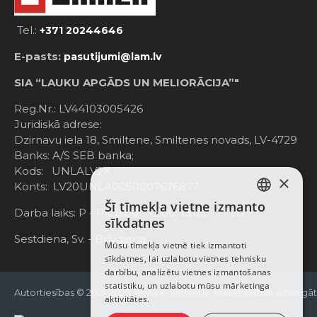
Tel.:
+371 20244646
E-pasts:
pasutijumi@lam.lv
SIA “LAUKU APGĀDS UN MELIORĀCIJA”"
Reg.Nr.: LV44103005426
Juridiskā adrese:
Dzirnavu iela 18, Smiltene, Smiltenes novads, LV-4729
Banks: A/S SEB banka;
Kods: UNLALV2X
×
Konts: LV20UNLA0050007676877
Šī tīmekļa vietne izmanto
LATVIAN
Darba laiks: P - Pk. 8:00 - 12:00; 13:00 - 17:00
sīkdatnes
RUSSIAN
Sestdiena, Sv. - Brīvdiena
Mūsu tīmekļa vietnē tiek izmantoti
sīkdatnes, lai uzlabotu vietnes tehnisku
ENGLISH
darbību, analizētu vietnes izmantošanas
statistiku, un uzlabotu mūsu mārketinga
Autortiesības © 2021-2025, www.e-einhell.lv, Visas tiesības aizsargā
aktivitātes.