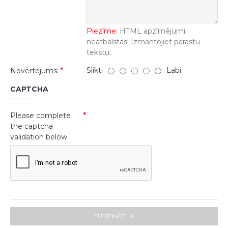
Piezīme:
HTML apzīmējumi
neatbalstās! Izmantojiet parastu
tekstu.
Slikti
Labi
Novērtējums:
CAPTCHA
Please complete
the captcha
validation below
TURPINĀT