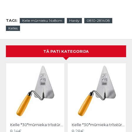
TAGI:
Ķelle mūrnieku 14x8cm
Hardy
0810-281408
Ķelles
TĀ PATI KATEGORIJA
Ķelle *30*mūrnieka trīsstūra 18cm, Hardy
Ķelle *30*mūrnieka trīsstūra 20cm, Hardy
8.14€
8.28€