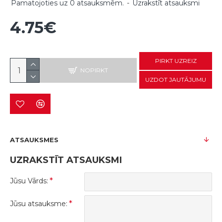
Pamatojoties uz 0 atsauksmēm.
-
Uzrakstīt atsauksmi
4.75€
PIRKT UZREIZ
NOPIRKT
UZDOT JAUTĀJUMU
ATSAUKSMES
UZRAKSTĪT ATSAUKSMI
Jūsu Vārds:
Jūsu atsauksme: