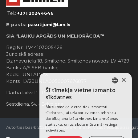
Tel.:
+371 20244646
E-pasts:
pasutijumi@lam.lv
SIA “LAUKU APGĀDS UN MELIORĀCIJA”"
Reg.Nr.: LV44103005426
Juridiskā adrese:
Dzirnavu iela 18, Smiltene, Smiltenes novads, LV-4729
Banks: A/S SEB banka;
Kods: UNLALV2X
×
Konts: LV20UNLA0050007676877
Šī tīmekļa vietne izmanto
LATVIAN
Darba laiks: P - Pk. 8:00 - 12:00; 13:00 - 17:00
sīkdatnes
RUSSIAN
Sestdiena, Sv. - Brīvdiena
Mūsu tīmekļa vietnē tiek izmantoti
sīkdatnes, lai uzlabotu vietnes tehnisku
ENGLISH
darbību, analizētu vietnes izmantošanas
statistiku, un uzlabotu mūsu mārketinga
Autortiesības © 2021-2025, www.e-einhell.lv, Visas tiesības aizsargā
aktivitātes.