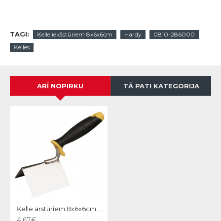
TAGI:
Ķelle iekšstūriem 8x6x6cm
Hardy
0810-286000
Ķelles
ARĪ NOPIRKU
TĀ PATI KATEGORIJA
Ķelle ārstūriem 8x6x6cm, Hardy
4.67€