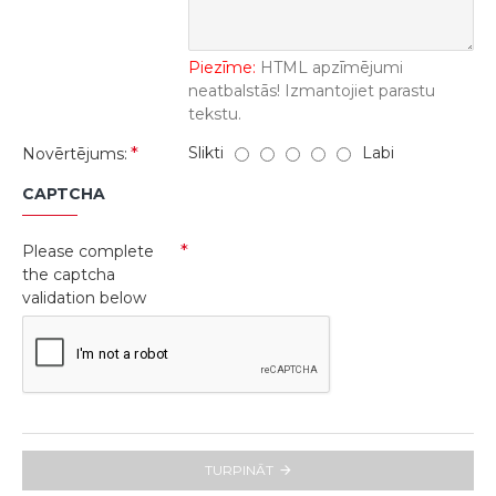
Piezīme:
HTML apzīmējumi
neatbalstās! Izmantojiet parastu
tekstu.
Slikti
Labi
Novērtējums:
CAPTCHA
Please complete
the captcha
validation below
TURPINĀT