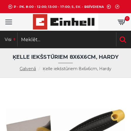
P - PK. 8:00 - 12:00; 13:00 - 17:00; S, SV. - BRĪVDIENA
0
Visi
ĶELLE IEKŠSTŪRIEM 8X6X6CM, HARDY
Galvenā
Ķelle iekšstūriem 8x6x6cm, Hardy