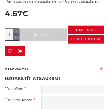
Pamatojoties uz 0 atsauksmēm.
-
Uzrakstīt atsauksmi
4.67€
PIRKT UZREIZ
NOPIRKT
UZDOT JAUTĀJUMU
ATSAUKSMES
UZRAKSTĪT ATSAUKSMI
Jūsu Vārds:
Jūsu atsauksme: