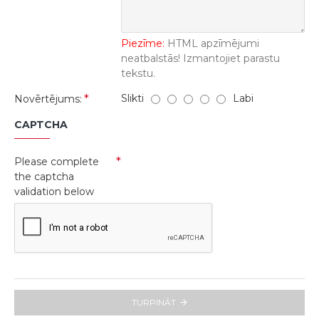
Piezīme:
HTML apzīmējumi
neatbalstās! Izmantojiet parastu
tekstu.
Slikti
Labi
Novērtējums:
CAPTCHA
Please complete
the captcha
validation below
TURPINĀT