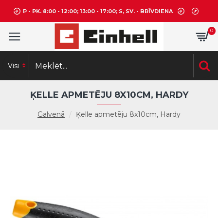
P - PK. 8:00 - 12:00; 13:00 - 17:00; S, SV. - BRĪVDIENA
0
Visi
ĶELLE APMETĒJU 8X10CM, HARDY
Galvenā
Ķelle apmetēju 8x10cm, Hardy