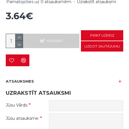
Pamatojoties uz 0 atsauksmēm.
-
Uzrakstīt atsauksmi
3.64€
PIRKT UZREIZ
NOPIRKT
UZDOT JAUTĀJUMU
ATSAUKSMES
UZRAKSTĪT ATSAUKSMI
Jūsu Vārds:
Jūsu atsauksme: