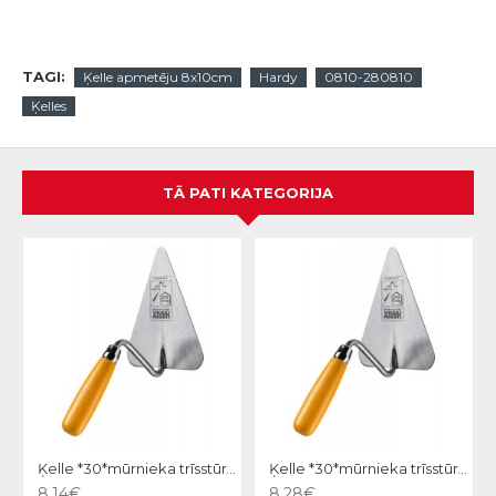
TAGI:
Ķelle apmetēju 8x10cm
Hardy
0810-280810
Ķelles
TĀ PATI KATEGORIJA
Ķelle *30*mūrnieka trīsstūra 18cm, Hardy
Ķelle *30*mūrnieka trīsstūra 20cm, Hardy
8.14€
8.28€