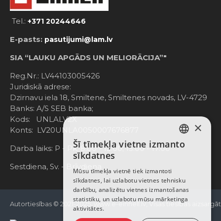
Tel.:
+371 20244646
E-pasts:
pasutijumi@lam.lv
SIA “LAUKU APGĀDS UN MELIORĀCIJA”"
Reg.Nr.: LV44103005426
Juridiskā adrese:
Dzirnavu iela 18, Smiltene, Smiltenes novads, LV-4729
Banks: A/S SEB banka;
Kods: UNLALV2X
×
Konts: LV20UNLA0050007676877
Šī tīmekļa vietne izmanto
LATVIAN
Darba laiks: P - Pk. 8:00 - 12:00; 13:00 - 17:00
sīkdatnes
RUSSIAN
Sestdiena, Sv. - Brīvdiena
Mūsu tīmekļa vietnē tiek izmantoti
sīkdatnes, lai uzlabotu vietnes tehnisku
ENGLISH
darbību, analizētu vietnes izmantošanas
statistiku, un uzlabotu mūsu mārketinga
Autortiesības © 2021-2025, www.e-einhell.lv, Visas tiesības aizsargā
aktivitātes.