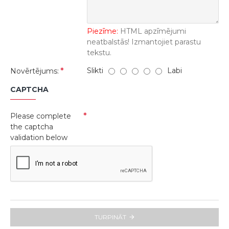
Piezīme:
HTML apzīmējumi
neatbalstās! Izmantojiet parastu
tekstu.
Slikti
Labi
Novērtējums:
CAPTCHA
Please complete
the captcha
validation below
TURPINĀT