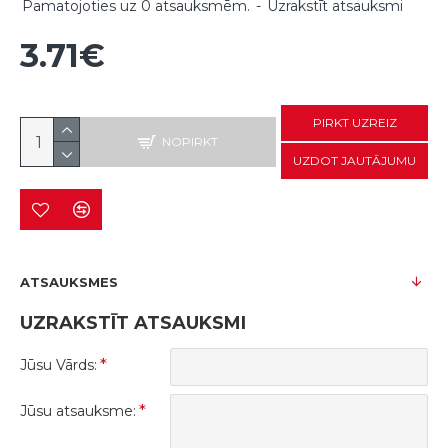
Pamatojoties uz 0 atsauksmēm.
-
Uzrakstīt atsauksmi
3.71€
PIRKT UZREIZ
NOPIRKT
UZDOT JAUTĀJUMU
ATSAUKSMES
UZRAKSTĪT ATSAUKSMI
Jūsu Vārds:
Jūsu atsauksme: