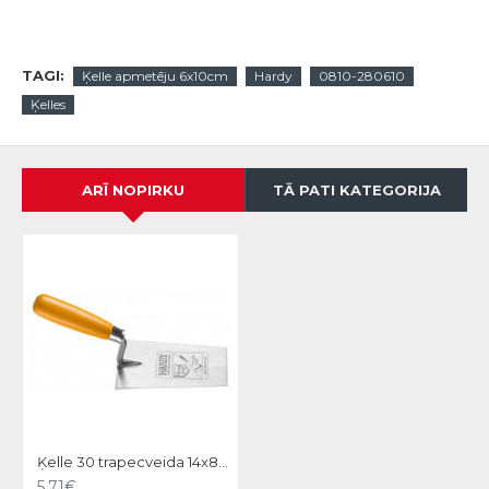
TAGI:
Ķelle apmetēju 6x10cm
Hardy
0810-280610
Ķelles
ARĪ NOPIRKU
TĀ PATI KATEGORIJA
Ķelle 30 trapecveida 14x8cm, Hardy
5.71€