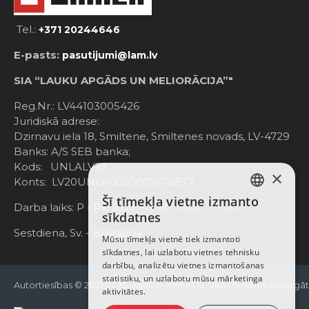
Tel.:
+371 20244646
E-pasts:
pasutijumi@lam.lv
SIA “LAUKU APGĀDS UN MELIORĀCIJA”"
Reg.Nr.: LV44103005426
Juridiskā adrese:
Dzirnavu iela 18, Smiltene, Smiltenes novads, LV-4729
Banks: A/S SEB banka;
Kods: UNLALV2X
×
Konts: LV20UNLA0050007676877
Šī tīmekļa vietne izmanto
LATVIAN
Darba laiks: P - Pk. 8:00 - 12:00; 13:00 - 17:00
sīkdatnes
RUSSIAN
Sestdiena, Sv. - Brīvdiena
Mūsu tīmekļa vietnē tiek izmantoti
sīkdatnes, lai uzlabotu vietnes tehnisku
ENGLISH
darbību, analizētu vietnes izmantošanas
statistiku, un uzlabotu mūsu mārketinga
Autortiesības © 2021-2025, www.e-einhell.lv, Visas tiesības aizsargā
aktivitātes.