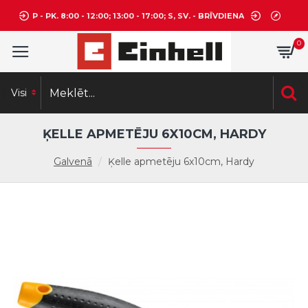
P - PK. 8:00 - 12:00; 13:00 - 17:00; S, SV. - BRĪVDIENA
0
Visi
ĶELLE APMETĒJU 6X10CM, HARDY
Galvenā
Ķelle apmetēju 6x10cm, Hardy