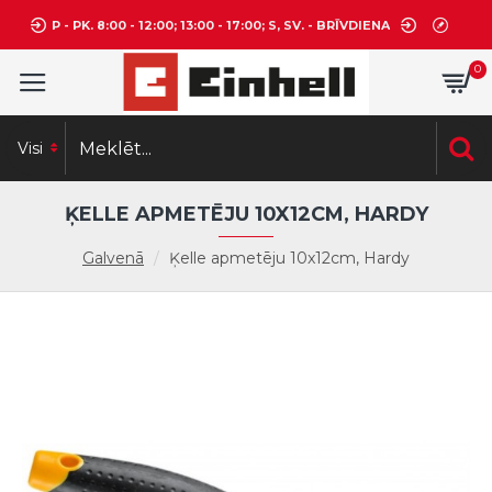
P - PK. 8:00 - 12:00; 13:00 - 17:00; S, SV. - BRĪVDIENA
0
Visi
ĶELLE APMETĒJU 10X12CM, HARDY
Galvenā
Ķelle apmetēju 10x12cm, Hardy