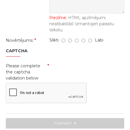
Piezīme:
HTML apzīmējumi
neatbalstās! Izmantojiet parastu
tekstu.
Slikti
Labi
Novērtējums:
CAPTCHA
Please complete
the captcha
validation below
TURPINĀT