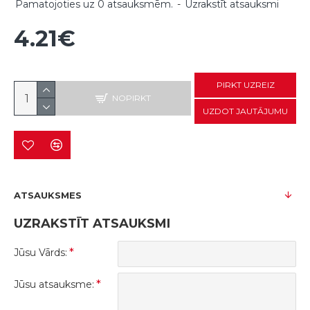
Pamatojoties uz 0 atsauksmēm.
-
Uzrakstīt atsauksmi
4.21€
PIRKT UZREIZ
NOPIRKT
UZDOT JAUTĀJUMU
ATSAUKSMES
UZRAKSTĪT ATSAUKSMI
Jūsu Vārds:
Jūsu atsauksme: