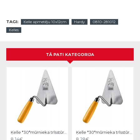
TAGI:
Ķelle apmetēju 10x12cm
Hardy
0810-281012
Ķelles
TĀ PATI KATEGORIJA
Ķelle *30*mūrnieka trīsstūra 18cm, Hardy
Ķelle *30*mūrnieka trīsstūra 20cm, Hardy
8.14€
8.28€