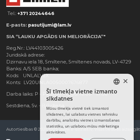
Tel.:
+371 20244646
E-pasts:
pasutijumi@lam.lv
SIA “LAUKU APGĀDS UN MELIORĀCIJA”"
Reg.Nr.: LV44103005426
Juridiskā adrese:
Dzirnavu iela 18, Smiltene, Smiltenes novads, LV-4729
Banks: A/S SEB banka;
Kods: UNLALV2X
×
Konts: LV20UNLA0050007676877
Šī tīmekļa vietne izmanto
LATVIAN
Darba laiks: P - Pk. 8:00 - 12:00; 13:00 - 17:00
sīkdatnes
RUSSIAN
Sestdiena, Sv. - Brīvdiena
Mūsu tīmekļa vietnē tiek izmantoti
sīkdatnes, lai uzlabotu vietnes tehnisku
ENGLISH
darbību, analizētu vietnes izmantošanas
statistiku, un uzlabotu mūsu mārketinga
Autortiesības © 2021-2025, www.e-einhell.lv, Visas tiesības aizsargā
aktivitātes.