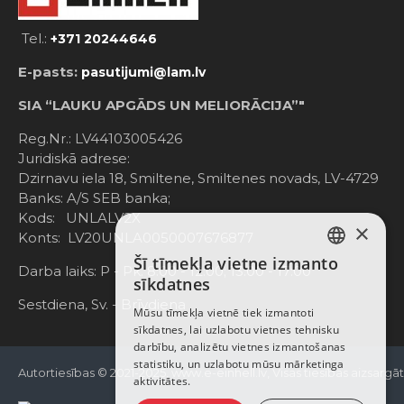
Tel.:
+371 20244646
E-pasts:
pasutijumi@lam.lv
SIA “LAUKU APGĀDS UN MELIORĀCIJA”"
Reg.Nr.: LV44103005426
Juridiskā adrese:
Dzirnavu iela 18, Smiltene, Smiltenes novads, LV-4729
Banks: A/S SEB banka;
Kods: UNLALV2X
×
Konts: LV20UNLA0050007676877
Šī tīmekļa vietne izmanto
LATVIAN
Darba laiks: P - Pk. 8:00 - 12:00; 13:00 - 17:00
sīkdatnes
RUSSIAN
Sestdiena, Sv. - Brīvdiena
Mūsu tīmekļa vietnē tiek izmantoti
sīkdatnes, lai uzlabotu vietnes tehnisku
ENGLISH
darbību, analizētu vietnes izmantošanas
statistiku, un uzlabotu mūsu mārketinga
Autortiesības © 2021-2025, www.e-einhell.lv, Visas tiesības aizsargā
aktivitātes.