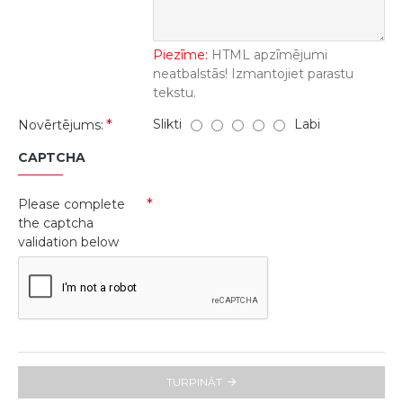
Piezīme:
HTML apzīmējumi
neatbalstās! Izmantojiet parastu
tekstu.
Slikti
Labi
Novērtējums:
CAPTCHA
Please complete
the captcha
validation below
TURPINĀT