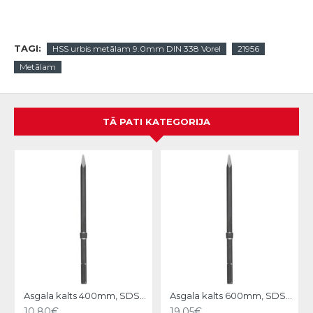
TAGI:
HSS urbis metālam 9.0mm DIN 338 Vorel
21956
Metālam
TĀ PATI KATEGORIJA
N
Asgala kalts 400mm, SDS-MAX KWB
Asgala kalts 600mm, SDS-MAX KWB
10.80€
19.05€