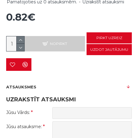
Pamatojoties uz 0 atsauksmēm.
-
Uzrakstīt atsauksmi
0.82€
PIRKT UZREIZ
NOPIRKT
UZDOT JAUTĀJUMU
ATSAUKSMES
UZRAKSTĪT ATSAUKSMI
Jūsu Vārds:
Jūsu atsauksme: