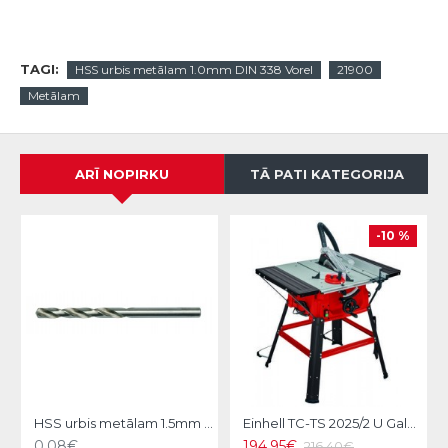
TAGI:
HSS urbis metālam 1.0mm DIN 338 Vorel
21900
Metālam
ARĪ NOPIRKU
TĀ PATI KATEGORIJA
-10 %
HSS urbis metālam 1.5mm DIN 338 Vorel
Einhell TC-TS 2025/2 U Galda zāģis
0.08€
194.95€
216.40€