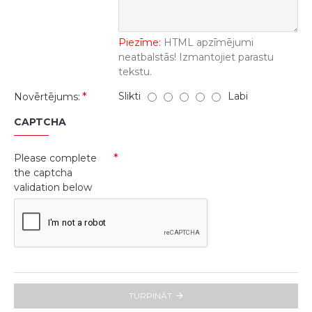
Piezīme:
HTML apzīmējumi
neatbalstās! Izmantojiet parastu
tekstu.
Slikti
Labi
Novērtējums:
CAPTCHA
Please complete
the captcha
validation below
TURPINĀT