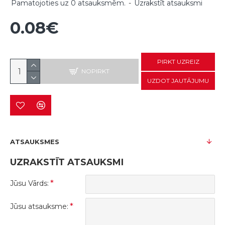
Pamatojoties uz 0 atsauksmēm.
-
Uzrakstīt atsauksmi
0.08€
PIRKT UZREIZ
NOPIRKT
UZDOT JAUTĀJUMU
ATSAUKSMES
UZRAKSTĪT ATSAUKSMI
Jūsu Vārds:
Jūsu atsauksme: