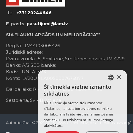
Tel.:
+371 20244646
E-pasts:
pasutijumi@lam.lv
SIA “LAUKU APGĀDS UN MELIORĀCIJA”"
Reg.Nr.: LV44103005426
Juridiskā adrese:
Dzirnavu iela 18, Smiltene, Smiltenes novads, LV-4729
Banks: A/S SEB banka;
Kods: UNLALV2X
×
Konts: LV20UNLA0050007676877
Šī tīmekļa vietne izmanto
LATVIAN
Darba laiks: P - Pk. 8:00 - 12:00; 13:00 - 17:00
sīkdatnes
RUSSIAN
Sestdiena, Sv. - Brīvdiena
Mūsu tīmekļa vietnē tiek izmantoti
sīkdatnes, lai uzlabotu vietnes tehnisku
ENGLISH
darbību, analizētu vietnes izmantošanas
statistiku, un uzlabotu mūsu mārketinga
Autortiesības © 2021-2025, www.e-einhell.lv, Visas tiesības aizsargā
aktivitātes.