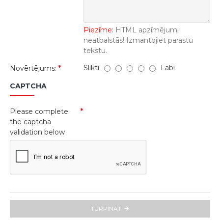
Piezīme:
HTML apzīmējumi
neatbalstās! Izmantojiet parastu
tekstu.
Slikti
Labi
Novērtējums:
CAPTCHA
Please complete
the captcha
validation below
TURPINĀT