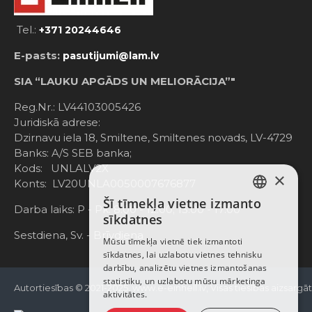
Tel.:
+371 20244646
E-pasts:
pasutijumi@lam.lv
SIA “LAUKU APGĀDS UN MELIORĀCIJA”"
Reg.Nr.: LV44103005426
Juridiskā adrese:
Dzirnavu iela 18, Smiltene, Smiltenes novads, LV-4729
Banks: A/S SEB banka;
Kods: UNLALV2X
×
Konts: LV20UNLA0050007676877
Šī tīmekļa vietne izmanto
LATVIAN
Darba laiks: P - Pk. 8:00 - 12:00; 13:00 - 17:00
sīkdatnes
RUSSIAN
Sestdiena, Sv. - Brīvdiena
Mūsu tīmekļa vietnē tiek izmantoti
sīkdatnes, lai uzlabotu vietnes tehnisku
ENGLISH
darbību, analizētu vietnes izmantošanas
statistiku, un uzlabotu mūsu mārketinga
Autortiesības © 2021-2025, www.e-einhell.lv, Visas tiesības aizsargā
aktivitātes.