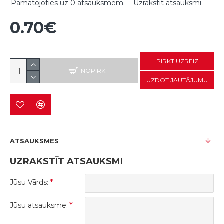
Pamatojoties uz 0 atsauksmēm.
-
Uzrakstīt atsauksmi
0.70€
PIRKT UZREIZ
NOPIRKT
UZDOT JAUTĀJUMU
ATSAUKSMES
UZRAKSTĪT ATSAUKSMI
Jūsu Vārds:
Jūsu atsauksme: