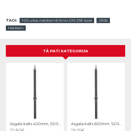
TAGI:
HSS urbis metālam 8.5mm DIN 338 Vorel
21955
Metālam
TĀ PATI KATEGORIJA
N
Asgala kalts 400mm, SDS-MAX KWB
Asgala kalts 600mm, SDS-MAX KWB
10.80€
19.05€