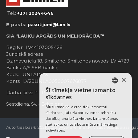
Tel.:
+371 20244646
E-pasts:
pasutijumi@lam.lv
SIA “LAUKU APGĀDS UN MELIORĀCIJA”"
Reg.Nr.: LV44103005426
Juridiskā adrese:
Dzirnavu iela 18, Smiltene, Smiltenes novads, LV-4729
Banks: A/S SEB banka;
Kods: UNLALV2X
×
Konts: LV20UNLA0050007676877
Šī tīmekļa vietne izmanto
LATVIAN
Darba laiks: P - Pk. 8:00 - 12:00; 13:00 - 17:00
sīkdatnes
RUSSIAN
Sestdiena, Sv. - Brīvdiena
Mūsu tīmekļa vietnē tiek izmantoti
sīkdatnes, lai uzlabotu vietnes tehnisku
ENGLISH
darbību, analizētu vietnes izmantošanas
statistiku, un uzlabotu mūsu mārketinga
Autortiesības © 2021-2025, www.e-einhell.lv, Visas tiesības aizsargā
aktivitātes.