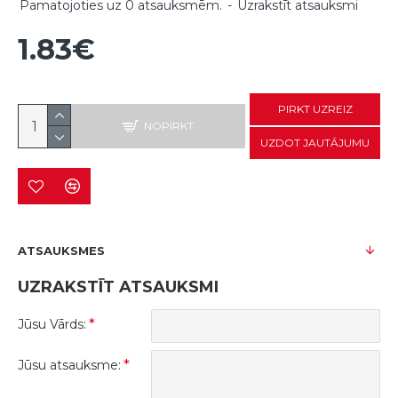
Pamatojoties uz 0 atsauksmēm.
-
Uzrakstīt atsauksmi
1.83€
PIRKT UZREIZ
NOPIRKT
UZDOT JAUTĀJUMU
ATSAUKSMES
UZRAKSTĪT ATSAUKSMI
Jūsu Vārds:
Jūsu atsauksme: