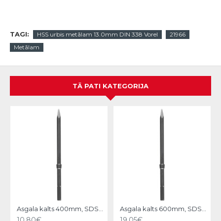
TAGI:
HSS urbis metālam 13.0mm DIN 338 Vorel
21966
Metālam
TĀ PATI KATEGORIJA
N
Asgala kalts 400mm, SDS-MAX KWB
Asgala kalts 600mm, SDS-MAX KWB
10.80€
19.05€