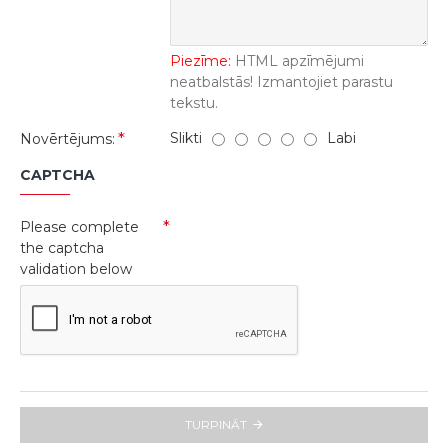
Piezīme:
HTML apzīmējumi
neatbalstās! Izmantojiet parastu
tekstu.
Slikti
Labi
Novērtējums:
CAPTCHA
Please complete
the captcha
validation below
TURPINĀT