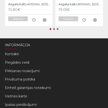
Asgala kalts 400mm, SDS-MAX KWB
Asgala kalts 600mm, SDS-MAX KWB
10.80€
19.05€
Nopirkt
Nopirkt
INFORMĀCIJA
Kontakti
Piegādes veidi
Pirkšanas nosacījumi
Privātuma politika
Einhell garantijas noteikumi
Vietnes karte
Ipašas piedāvājumi