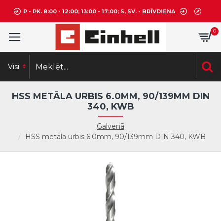
P - PK. 8:00 - 12:00; 13:00 - 17:00; S, SV. - BRĪVDIENA
0
Visi
HSS METĀLA URBIS 6.0MM, 90/139MM DIN
340, KWB
Galvenā
HSS metāla urbis 6.0mm, 90/139mm DIN 340, KWB