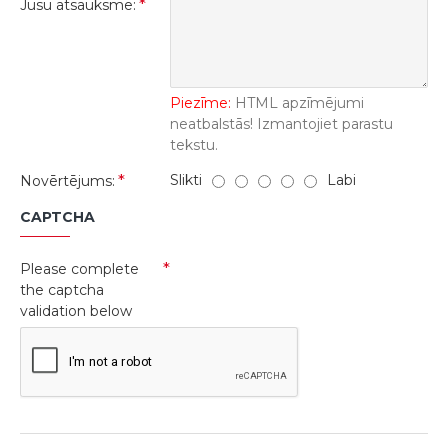
Jūsu atsauksme:
Piezīme:
HTML apzīmējumi
neatbalstās! Izmantojiet parastu
tekstu.
Slikti
Labi
Novērtējums:
CAPTCHA
Please complete
the captcha
validation below