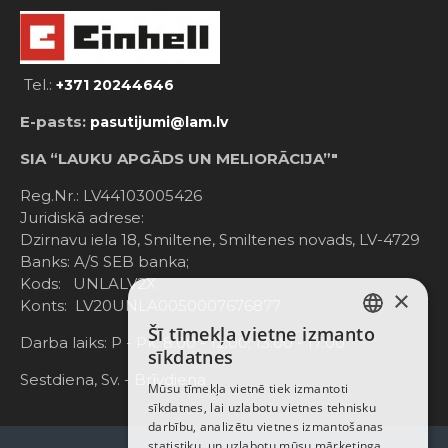
Tel.:
+371 20244646
E-pasts:
pasutijumi@lam.lv
SIA “LAUKU APGĀDS UN MELIORĀCIJA”"
Reg.Nr.: LV44103005426
Juridiskā adrese:
Dzirnavu iela 18, Smiltene, Smiltenes novads, LV-4729
Banks: A/S SEB banka;
Kods: UNLALV2X
×
Konts: LV20UNLA0050007676877
Šī tīmekļa vietne izmanto
LATVIAN
Darba laiks: P - Pk. 8:00 - 12:00; 13:00 - 17:00
sīkdatnes
RUSSIAN
Sestdiena, Sv. - Brīvdiena
Mūsu tīmekļa vietnē tiek izmantoti
sīkdatnes, lai uzlabotu vietnes tehnisku
ENGLISH
darbību, analizētu vietnes izmantošanas
statistiku, un uzlabotu mūsu mārketinga