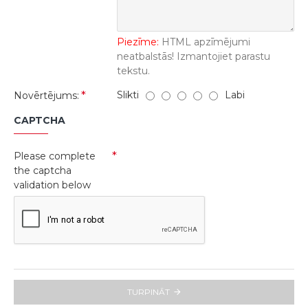
Piezīme:
HTML apzīmējumi
neatbalstās! Izmantojiet parastu
tekstu.
Slikti
Labi
Novērtējums:
CAPTCHA
Please complete
the captcha
validation below
TURPINĀT