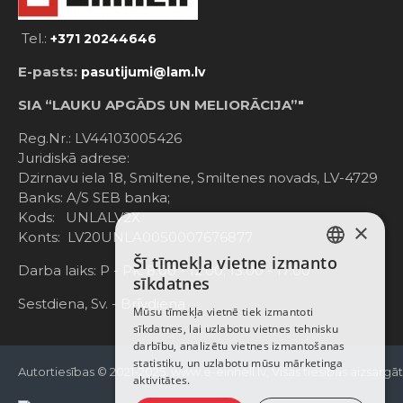
Tel.:
+371 20244646
E-pasts:
pasutijumi@lam.lv
SIA “LAUKU APGĀDS UN MELIORĀCIJA”"
Reg.Nr.: LV44103005426
Juridiskā adrese:
Dzirnavu iela 18, Smiltene, Smiltenes novads, LV-4729
Banks: A/S SEB banka;
Kods: UNLALV2X
×
Konts: LV20UNLA0050007676877
Šī tīmekļa vietne izmanto
LATVIAN
Darba laiks: P - Pk. 8:00 - 12:00; 13:00 - 17:00
sīkdatnes
RUSSIAN
Sestdiena, Sv. - Brīvdiena
Mūsu tīmekļa vietnē tiek izmantoti
sīkdatnes, lai uzlabotu vietnes tehnisku
ENGLISH
darbību, analizētu vietnes izmantošanas
statistiku, un uzlabotu mūsu mārketinga
Autortiesības © 2021-2025, www.e-einhell.lv, Visas tiesības aizsargā
aktivitātes.