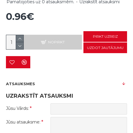
Pamatojoties uz 0 atsauksmēm.
-
Uzrakstīt atsauksmi
0.96€
PIRKT UZREIZ
NOPIRKT
UZDOT JAUTĀJUMU
ATSAUKSMES
UZRAKSTĪT ATSAUKSMI
Jūsu Vārds:
Jūsu atsauksme: