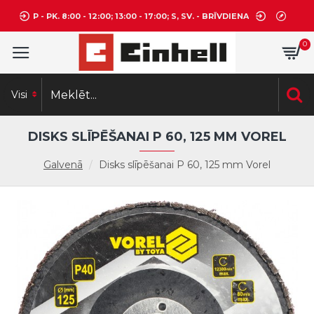
P - PK. 8:00 - 12:00; 13:00 - 17:00; S, SV. - BRĪVDIENA
0
Visi
DISKS SLĪPĒŠANAI P 60, 125 MM VOREL
Galvenā
Disks slīpēšanai P 60, 125 mm Vorel