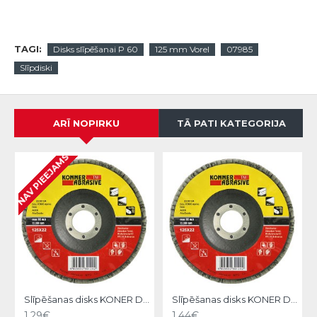
TAGI:
Disks slīpēšanai P 60
125 mm Vorel
07985
Slīpdiski
ARĪ NOPIRKU
TĀ PATI KATEGORIJA
NAV PIEEJAMS
Slīpēšanas disks KONER D22 125X22,A080, Strend Pro
Slīpēšanas disks KONER D22 125X22,A100, Strend Pro
1.29€
1.44€