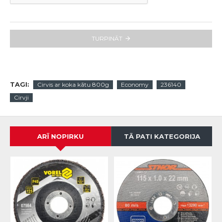
TURPINĀT
TAGI:
Cirvis ar koka kātu 800g
Economy
236140
Cirvji
ARĪ NOPIRKU
TĀ PATI KATEGORIJA