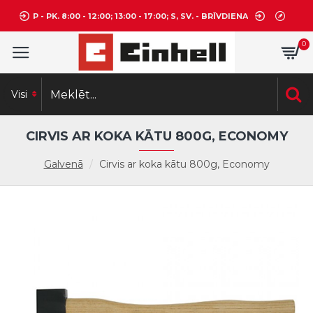
P - PK. 8:00 - 12:00; 13:00 - 17:00; S, SV. - BRĪVDIENA
0
Visi
CIRVIS AR KOKA KĀTU 800G, ECONOMY
Galvenā
Cirvis ar koka kātu 800g, Economy