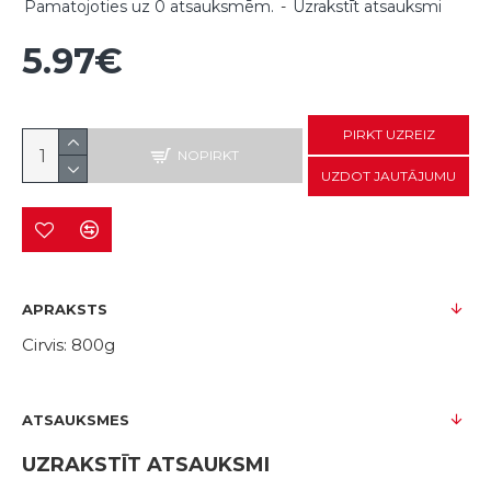
Pamatojoties uz 0 atsauksmēm.
-
Uzrakstīt atsauksmi
5.97€
PIRKT UZREIZ
NOPIRKT
UZDOT JAUTĀJUMU
APRAKSTS
Cirvis: 800g
ATSAUKSMES
UZRAKSTĪT ATSAUKSMI