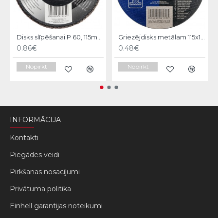
Disks slīpēšanai P 60, 115mm Vorel
Griezējdisks metālam 115x1x22mm Stohr
0.86€
0.48€
Nopirkt
Nopirkt
INFORMĀCIJA
Kontakti
Piegādes veidi
Pirkšanas nosacījumi
Privātuma politika
Einhell garantijas noteikumi