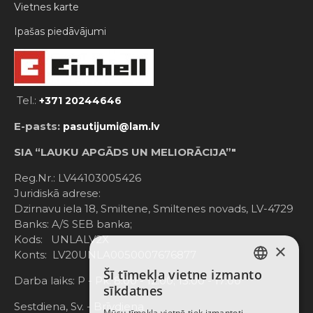
Vietnes karte
Ipašas piedāvājumi
Tel.:
+371 20244646
E-pasts:
pasutijumi@lam.lv
SIA “LAUKU APGĀDS UN MELIORĀCIJA”"
Reg.Nr.: LV44103005426
Juridiskā adrese:
Dzirnavu iela 18, Smiltene, Smiltenes novads, LV-4729
Banks: A/S SEB banka;
Kods: UNLALV2X
×
Konts: LV20UNLA0050007676877
Šī tīmekļa vietne izmanto
LATVIAN
Darba laiks: P - Pk. 8:00 - 12:00; 13:00 - 17:00
sīkdatnes
RUSSIAN
Sestdiena, Sv. - Brīvdiena
Mūsu tīmekļa vietnē tiek izmantoti