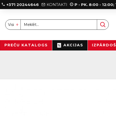
+371 20244646
KONTAKTI
P - PK. 8:00 - 12:00
Visi
PREČU KATALOGS
AKCIJAS
IZPĀRDO