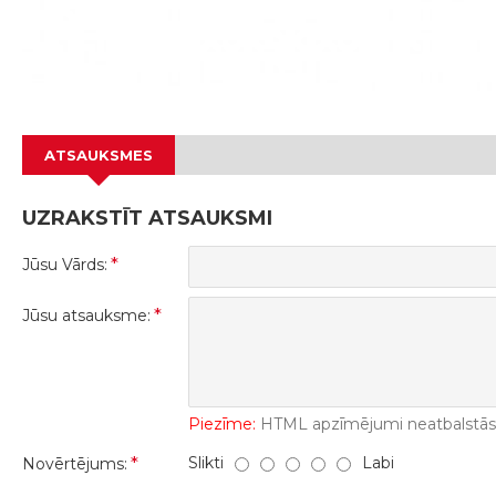
ATSAUKSMES
UZRAKSTĪT ATSAUKSMI
Jūsu Vārds:
Jūsu atsauksme:
Piezīme:
HTML apzīmējumi neatbalstās! 
Slikti
Labi
Novērtējums: