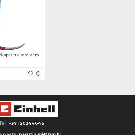
StrendPro Izkapts 700mm, ar metāla kātu
Tel.:
+371 20244646
E-pasts:
pasutijumi@lam.lv