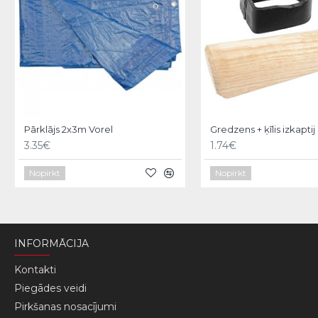
Pārklājs 2x3m Vorel
Gredzens + ķīlis izkaptij
3.35€
1.74€
Nopirkt
Nopirkt
INFORMĀCIJA
Kontakti
Piegādes veidi
Pirkšanas nosacījumi