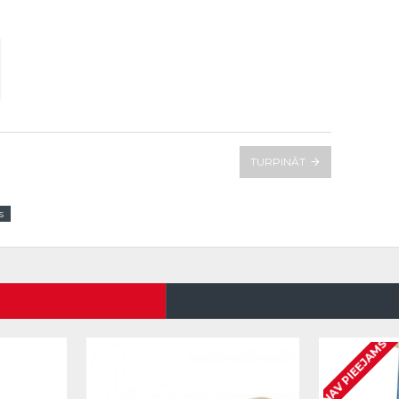
TURPINĀT
s
NAV PIEEJAMS