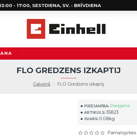
; 13:00 - 17:00, SESTDIENA, SV. - BRĪVDIENA
ŠANA
FLO GREDZENS IZKAPTIJ
Galvenā
FLO Gredzens izkaptij
Pieejams
PIEEJAMĪBA:
35823
ARTIKULS:
0.08kg
SVARS:
Pamatojoties