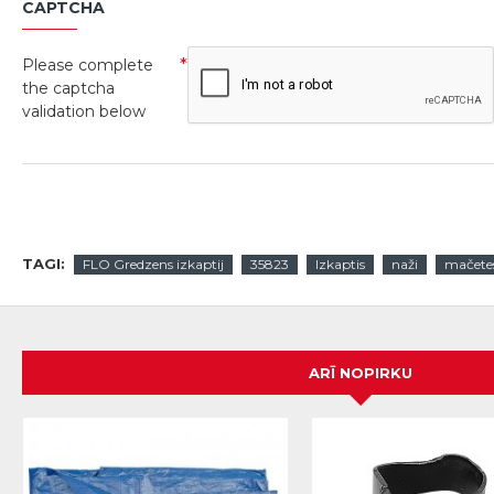
CAPTCHA
Please complete
the captcha
validation below
TAGI:
FLO Gredzens izkaptij
35823
Izkaptis
naži
mačete
ARĪ NOPIRKU