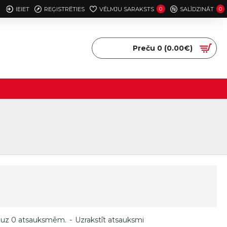
IEIET
REĢISTRĒTIES
VĒLMJU SARAKSTS
0
SALĪDZINĀT
0
Preču 0 (0.00€)
 uz 0 atsauksmēm.
-
Uzrakstīt atsauksmi