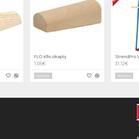
FLO Ķīlis izkaptij
1.05€
31.12€
Nopirkt
Nopirkt