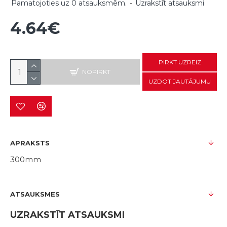
Pamatojoties uz 0 atsauksmēm.
-
Uzrakstīt atsauksmi
4.64€
PIRKT UZREIZ
NOPIRKT
UZDOT JAUTĀJUMU
APRAKSTS
300mm
ATSAUKSMES
UZRAKSTĪT ATSAUKSMI