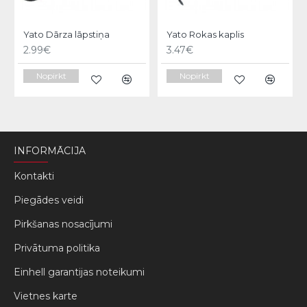
Yato Dārza lāpstiņa
Yato Rokas kaplis
2.99€
3.47€
Nopirkt
Nopirkt
INFORMĀCIJA
Kontakti
Piegādes veidi
Pirkšanas nosacījumi
Privātuma politika
Einhell garantijas noteikumi
Vietnes karte