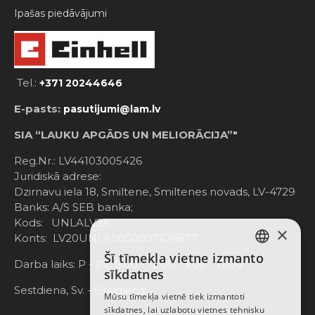
Ipašas piedāvājumi
Tel.:
+371 20244646
E-pasts:
pasutijumi@lam.lv
SIA “LAUKU APGĀDS UN MELIORĀCIJA”"
Reg.Nr.: LV44103005426
Juridiskā adrese:
Dzirnavu iela 18, Smiltene, Smiltenes novads, LV-4729
Banks: A/S SEB banka;
Kods: UNLALV2X
×
Konts: LV20UNLA0050007676877
Šī tīmekļa vietne izmanto
LATVIAN
Darba laiks: P - Pk. 8:00 - 12:00; 13:00 - 17:00
sīkdatnes
RUSSIAN
Sestdiena, Sv. - Brīvdiena
Mūsu tīmekļa vietnē tiek izmantoti
sīkdatnes, lai uzlabotu vietnes tehnisku
ENGLISH