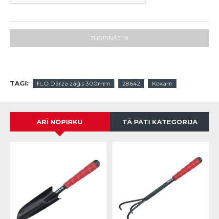
TURPINĀT
TAGI:
FLO Dārza zāģis 300mm
28642
Kokam
ARĪ NOPIRKU
TĀ PATI KATEGORIJA