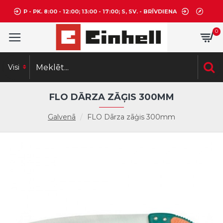
P - PK. 8:00 - 12:00; 13:00 - 17:00; S, SV. - BRĪVDIENA
0
Visi
FLO DĀRZA ZĀĢIS 300MM
Galvenā
FLO Dārza zāģis 300mm