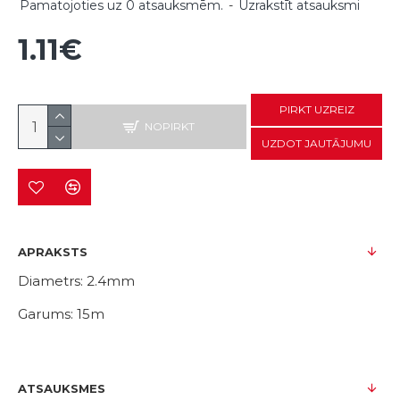
Pamatojoties uz 0 atsauksmēm.
-
Uzrakstīt atsauksmi
1.11€
PIRKT UZREIZ
NOPIRKT
UZDOT JAUTĀJUMU
APRAKSTS
Diametrs: 2.4mm
Garums: 15m
ATSAUKSMES