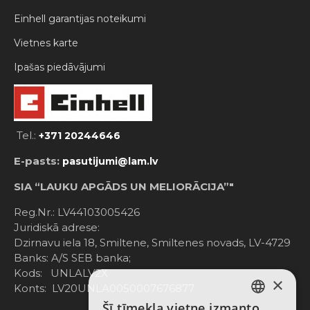
Einhell garantijas noteikumi
Vietnes karte
Ipašas piedāvājumi
Tel.:
+371 20244646
E-pasts:
pasutijumi@lam.lv
SIA “LAUKU APGĀDS UN MELIORĀCIJA”"
Reg.Nr.: LV44103005426
Juridiskā adrese:
Dzirnavu iela 18, Smiltene, Smiltenes novads, LV-4729
Banks: A/S SEB banka;
Kods: UNLALV2X
×
Konts: LV20UNLA0050007676877
Šī tīmekļa vietne izmanto