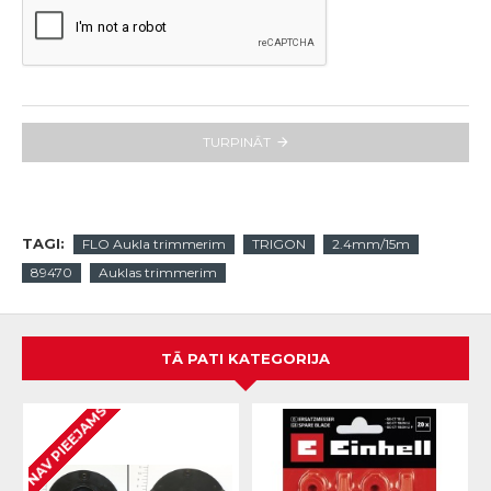
TURPINĀT
TAGI:
FLO Aukla trimmerim
TRIGON
2.4mm/15m
89470
Auklas trimmerim
TĀ PATI KATEGORIJA
NAV PIEEJAMS