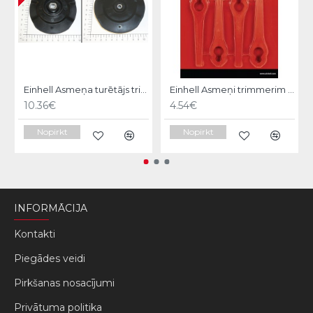
Einhell Asmeņa turētājs trimerim
Einhell Asmeņi trimmerim 20gb.
10.36€
4.54€
Nopirkt
Nopirkt
INFORMĀCIJA
Kontakti
Piegādes veidi
Pirkšanas nosacījumi
Privātuma politika