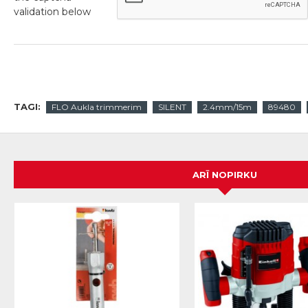
validation below
TAGI:
FLO Aukla trimmerim
SILENT
2.4mm/15m
89480
ARĪ NOPIRKU