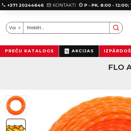
+371 20244646
KONTAKTI
P - PK. 8:00 - 12:00
Visi
PREČU KATALOGS
AKCIJAS
IZPĀRDO
FLO 