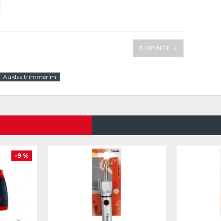
TURPINĀT
Auklas trimmerim
-9 %