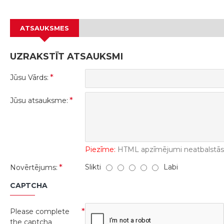
ATSAUKSMES
UZRAKSTĪT ATSAUKSMI
Jūsu Vārds:
Jūsu atsauksme:
Piezīme:
HTML apzīmējumi neatbalstās! 
Slikti
Labi
Novērtējums:
CAPTCHA
Please complete
the captcha