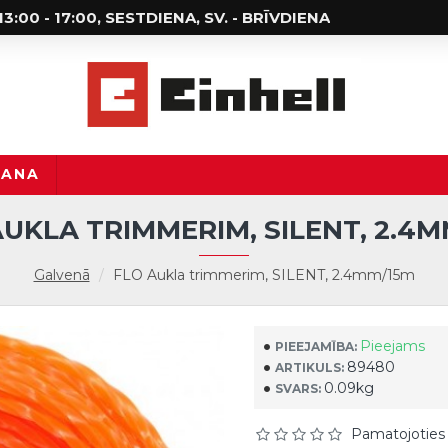
; 13:00 - 17:00, SESTDIENA, SV. - BRĪVDIENA
ŠANA
AUKLA TRIMMERIM, SILENT, 2.4M
Galvenā
FLO Aukla trimmerim, SILENT, 2.4mm/15m
Pieejams
PIEEJAMĪBA:
89480
ARTIKULS:
0.09kg
SVARS:
Pamatojoties