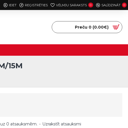
IEIET
REĢISTRĒTIES
VĒLMJU SARAKSTS
0
SALĪDZINĀT
0
Preču 0 (0.00€)
M/15M
 uz 0 atsauksmēm.
-
Uzrakstīt atsauksmi