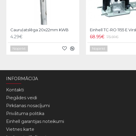
Cauruļatslēga 20x22mm KWB
Einhell TC-RO 1155 E Vir
4.29€
68.95€
75.91€
Nopirkt
Nopirkt
INFORMĀCIJA
Kontakti
Piegādes veidi
Pirkšanas nosacījumi
Privātuma politika
Einhell garantijas noteikumi
Vietnes karte