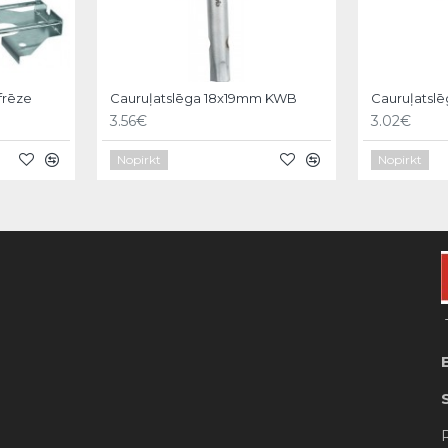
sfrēze
Cauruļatslēga 18x19mm KWB
Cauruļatsl
3.56€
3.02€
Nopirkt
Nopirkt