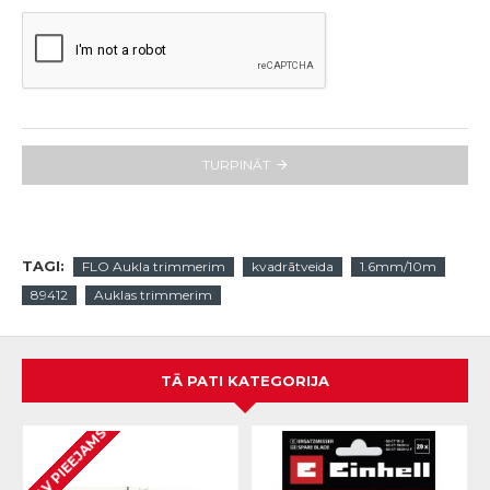
TURPINĀT
TAGI:
FLO Aukla trimmerim
kvadrātveida
1.6mm/10m
89412
Auklas trimmerim
TĀ PATI KATEGORIJA
NAV PIEEJAMS