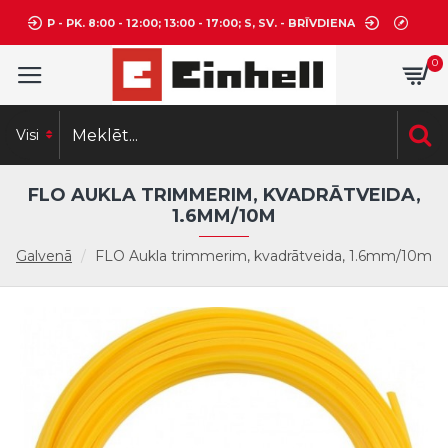
P - PK. 8:00 - 12:00; 13:00 - 17:00; S, SV. - BRĪVDIENA
0
Visi
FLO AUKLA TRIMMERIM, KVADRĀTVEIDA,
1.6MM/10M
Galvenā
FLO Aukla trimmerim, kvadrātveida, 1.6mm/10m