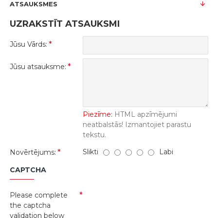
ATSAUKSMES
UZRAKSTĪT ATSAUKSMI
Jūsu Vārds:
Jūsu atsauksme:
Piezīme:
HTML apzīmējumi
neatbalstās! Izmantojiet parastu
tekstu.
Slikti
Labi
Novērtējums:
CAPTCHA
Please complete
the captcha
validation below