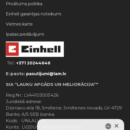
Privātuma politika
Einhell garantijas noteikumi
Vietnes karte
Ipašas piedāvājumi
Tel.:
+371 20244646
E-pasts:
pasutijumi@lam.lv
SIA “LAUKU APGĀDS UN MELIORĀCIJA”"
Reg.Nr.: LV44103005426
Juridiskā adrese:
Dzirnavu iela 18, Smiltene, Smiltenes novads, LV-4729
Banks: A/S SEB banka;
Kods: UNLALV2X
×
Konts: LV20UNLA0050007676877