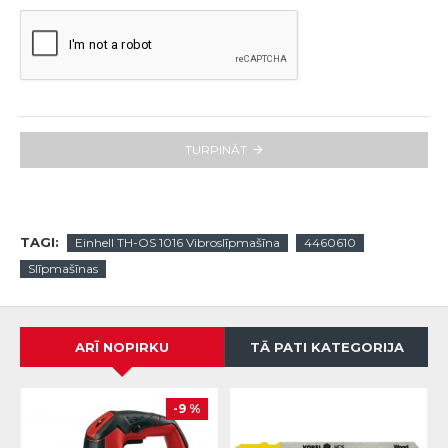
TURPINĀT
TAGI:
Einhell TH-OS 1016 Vibroslīpmašīna
4460610
Slīpmašīnas
ARĪ NOPIRKU
TĀ PATI KATEGORIJA
-9 %