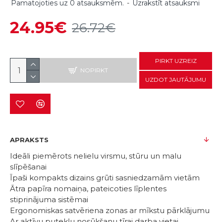
Pamatojoties uz 0 atsauksmēm.
-
Uzrakstīt atsauksmi
24.95€
26.72€
PIRKT UZREIZ
NOPIRKT
UZDOT JAUTĀJUMU
APRAKSTS
Ideāli piemērots nelielu virsmu, stūru un malu
slīpēšanai
Īpaši kompakts dizains grūti sasniedzamām vietām
Ātra papīra nomaiņa, pateicoties līplentes
stiprinājuma sistēmai
Ergonomiskas satvēriena zonas ar mīkstu pārklājumu
Ar aktīvu putekļu nosūkšanu tīrai darba vietai