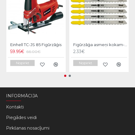
Einhell TC-JS 85 Figūrzāģis
Figūrzāģa asmeņi kokam-plastmasai 5gb.,6T Vorel
59.95€
2.33€
66.00€
Nopirkt
Nopirkt
INFORMĀCIJA
Kontakti
Piegādes veidi
Pirkšanas nosacījumi