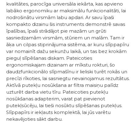
kvalitātes, parocīga universāla iekārta, kas apvieno
labāko ergonomiku ar maksimālu funkcionalitāti, lai
nodrošinātu virsmām labu apdari. Ar savu īpaši
kompakto dizainu šis instruments demonstrē savas
īpašības, īpaši strādājot pie mazām un grūti
sasniedzamām virsmām, stūriem un malām. Tam ir
āķa un cilpas stiprinājuma sistēma, ar kuru slīppapīru
var nomainīt dažu sekunžu laikā, un tas bez krokām
pieguļ slīpēšanas diskam. Pateicoties
ergonomiskajam dizainam ar mīkstu rokturi, šo
daudzfunkcionālo slīpmašīnu ir lieliski turēt rokās un
precīzi rīkoties, lai sasniegtu nevainojamus rezultātus.
Aktīvā putekļu nosūkšana ar filtra maisiņu palīdz
uzturēt darba vietu tīru. Pateicoties putekļu
nosūkšanas adapterim, varat pat pievienot
putekļsūcēju, lai tieši nosūktu slīpēšanas putekļus.
Slīppapīrs ir iekļauts komplektā, lai jūs varētu
nekavējoties sākt darbu.