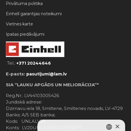
Privātuma politika
Einhell garantijas noteikumi
Vietnes karte
Ipašas piedāvājumi
Tel.:
+371 20244646
E-pasts:
pasutijumi@lam.lv
SIA “LAUKU APGĀDS UN MELIORĀCIJA”"
Reg.Nr.: LV44103005426
Juridiskā adrese:
Dzirnavu iela 18, Smiltene, Smiltenes novads, LV-4729
Banks: A/S SEB banka;
Kods: UNLALV2X
×
Konts: LV20UNLA0050007676877