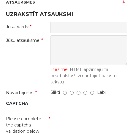
ATSAUKSMES
UZRAKSTĪT ATSAUKSMI
Jūsu Vārds:
Jūsu atsauksme:
Piezīme:
HTML apzīmējumi
neatbalstās! Izmantojiet parastu
tekstu.
Slikti
Labi
Novērtējums:
CAPTCHA
Please complete
the captcha
validation below