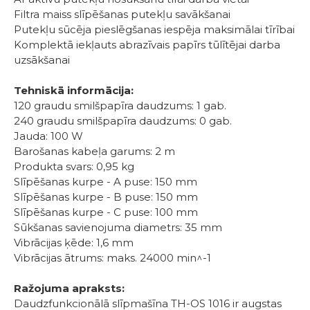
Filtra maiss slīpēšanas putekļu savākšanai
Putekļu sūcēja pieslēgšanas iespēja maksimālai tīrībai
Komplektā iekļauts abrazīvais papīrs tūlītējai darba
uzsākšanai
Tehniskā informācija:
120 graudu smilšpapīra daudzums: 1 gab.
240 graudu smilšpapīra daudzums: 0 gab.
Jauda: 100 W
Barošanas kabeļa garums: 2 m
Produkta svars: 0,95 kg
Slīpēšanas kurpe - A puse: 150 mm
Slīpēšanas kurpe - B puse: 150 mm
Slīpēšanas kurpe - C puse: 100 mm
Sūkšanas savienojuma diametrs: 35 mm
Vibrācijas ķēde: 1,6 mm
Vibrācijas ātrums: maks. 24000 min^-1
Ražojuma apraksts:
Daudzfunkcionālā slīpmašīna TH-OS 1016 ir augstas