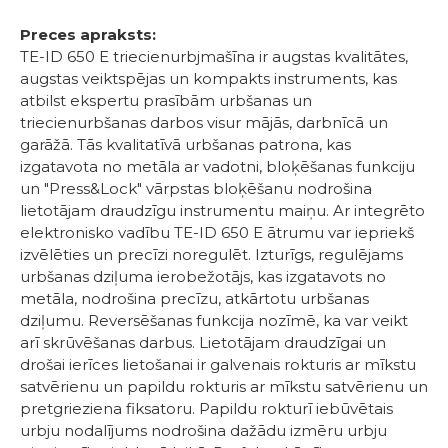
Preces apraksts:
TE-ID 650 E triecienurbjmašīna ir augstas kvalitātes,
augstas veiktspējas un kompakts instruments, kas
atbilst ekspertu prasībām urbšanas un
triecienurbšanas darbos visur mājās, darbnīcā un
garāžā. Tās kvalitatīvā urbšanas patrona, kas
izgatavota no metāla ar vadotni, bloķēšanas funkciju
un "Press&Lock" vārpstas bloķēšanu nodrošina
lietotājam draudzīgu instrumentu maiņu. Ar integrēto
elektronisko vadību TE-ID 650 E ātrumu var iepriekš
izvēlēties un precīzi noregulēt. Izturīgs, regulējams
urbšanas dziļuma ierobežotājs, kas izgatavots no
metāla, nodrošina precīzu, atkārtotu urbšanas
dziļumu. Reversēšanas funkcija nozīmē, ka var veikt
arī skrūvēšanas darbus. Lietotājam draudzīgai un
drošai ierīces lietošanai ir galvenais rokturis ar mīkstu
satvērienu un papildu rokturis ar mīkstu satvērienu un
pretgrieziena fiksatoru. Papildu rokturī iebūvētais
urbju nodalījums nodrošina dažādu izmēru urbju