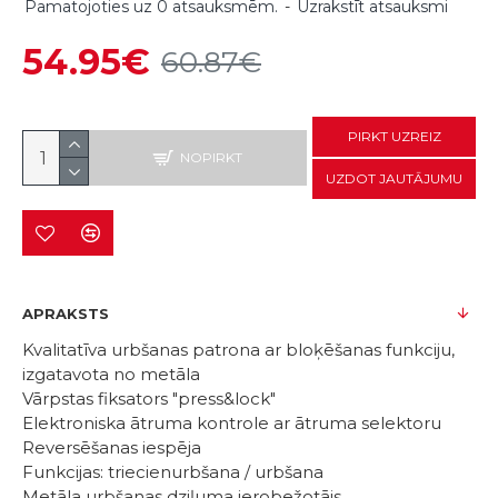
Pamatojoties uz 0 atsauksmēm.
-
Uzrakstīt atsauksmi
54.95€
60.87€
PIRKT UZREIZ
NOPIRKT
UZDOT JAUTĀJUMU
APRAKSTS
Kvalitatīva urbšanas patrona ar bloķēšanas funkciju,
izgatavota no metāla
Vārpstas fiksators "press&lock"
Elektroniska ātruma kontrole ar ātruma selektoru
Reversēšanas iespēja
Funkcijas: triecienurbšana / urbšana
Metāla urbšanas dziļuma ierobežotājs