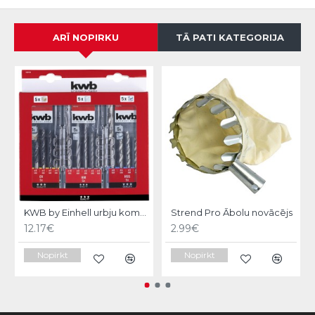
ARĪ NOPIRKU
TĀ PATI KATEGORIJA
N
KWB by Einhell urbju kompl.3x5gb
Strend Pro Ābolu novācējs
12.17€
2.99€
Nopirkt
Nopirkt