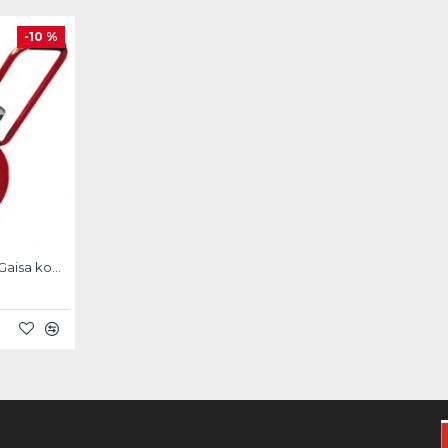
-10 %
Einhell TE-AC 270/24/10 Gaisa kompresors