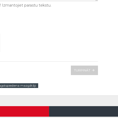
Izmantojiet parastu tekstu.
TURPINĀT
gstspiediena mazgātāji