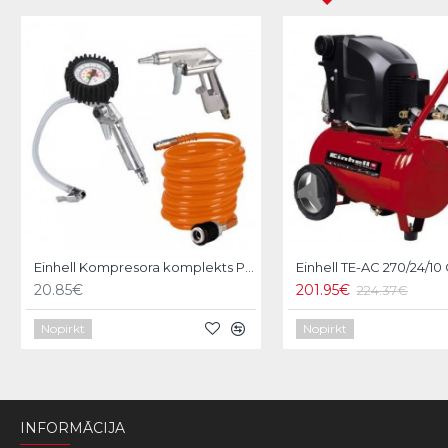
Einhell Kompresora komplekts Profi 3gb
20.85€
201.95€
224.37€
Nopirkt
Nopirkt
INFORMĀCIJA