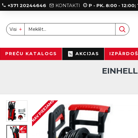
+371 20244646
KONTAKTI
P - PK. 8:00 - 12:00
Visi
PREČU KATALOGS
AKCIJAS
IZPĀRDO
EINHELL
NAV PIEEJAMS