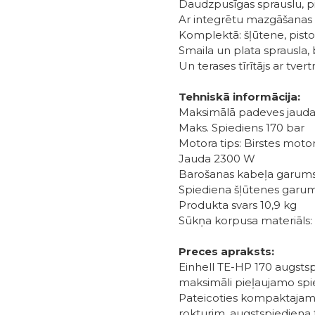
Daudzpusīgas sprauslu, pi
Ar integrētu mazgāšanas l
Komplektā: šļūtene, pistol
Smaila un plata sprausla, 
Un terases tīrītājs ar tvert
Tehniskā informācija:
Maksimālā padeves jauda
Maks. Spiediens 170 bar
Motora tips: Birstes moto
Jauda 2300 W
Barošanas kabeļa garum
Spiediena šļūtenes garu
Produkta svars 10,9 kg
Sūkņa korpusa materiāls: 
Preces apraksts:
Einhell TE-HP 170 augstspi
maksimāli pieļaujamo sp
Pateicoties kompaktajam
rokturim, augstspiediena tī