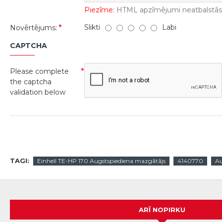
Piezīme:
HTML apzīmējumi neatbalstās! 
Slikti
Labi
Novērtējums:
CAPTCHA
Please complete
the captcha
validation below
TAGI:
Einhell TE-HP 170 Augstspiediena mazgātājs
4140770
Au
ARĪ NOPIRKU