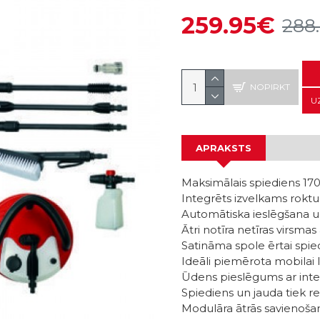
259.95€
288
NOPIRKT
U
APRAKSTS
Maksimālais spiediens 170
Integrēts izvelkams roktu
Automātiska ieslēgšana u
Ātri notīra netīras virsmas
Satināma spole ērtai spie
Ideāli piemērota mobilai l
Ūdens pieslēgums ar integ
Spiediens un jauda tiek r
Modulāra ātrās savienošan