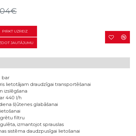
.04€
PIRKT UZREIZ
ZDOT JAUTĀJUMU
 bar
ris lietotājam draudzīgai transportēšanai
n izslēgšana
 ar 440 l/h
diena šļūtenes glabāšanai
ietošanai
rētu filtru
egulēta, izmantojot sprauslas
as sistēma daudzpusīgai lietošanai