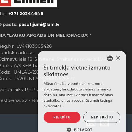
Tel.:
+371 20244646
E-pasts:
pasutijumi@lam.lv
SIA “LAUKU APGĀDS UN MELIORĀCIJA”"
Reg.Nr.: LV44103005426
Juridiskā adrese:
×
Dzirnavu iela 18, Smiltene, Smiltenes novads, LV-4729
Banks: A/S SEB banka;
Šī tīmekļa vietne izmanto
LATVIAN
Kods: UNLALV2X
sīkdatnes
Konts: LV20UNLA0050007676877
RUSSIAN
Mūsu tīmekļa vietnē tiek izmantoti
Darba laiks: P - Pk. 8:00 - 12:00; 13:00 - 17:00
sīkdatnes, lai uzlabotu vietnes tehnisku
ENGLISH
darbību, analizētu vietnes izmantošanas
Sestdiena, Sv. - Brīvdiena
statistiku, un uzlabotu mūsu mārketinga
aktivitātes.
PIEKRĪTU
NEPIEKRĪTU
PIELĀGOT