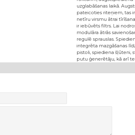
uzglabāšanas laikā. Augsts
pateicoties riteņiem, tas 
netīru virsmu ātrai tīrī
ir iebūvēts filtrs. Lai nod
modulāra ātrās savienoša
regulē sprauslas. Spiediena
integrēta mazgāšanas līd
pistoli, spiediena šļūteni, 
putu ģenerētāju, kā arī tera