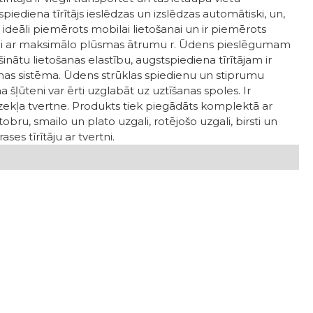
piediena tīrītājs ieslēdzas un izslēdzas automātiski, un,
ir ideāli piemērots mobilai lietošanai un ir piemērots
šanai ar maksimālo plūsmas ātrumu r. Ūdens pieslēgumam
rošinātu lietošanas elastību, augstspiediena tīrītājam ir
nas sistēma. Ūdens strūklas spiedienu un stiprumu
 šļūteni var ērti uzglabāt uz uztīšanas spoles. Ir
zekļa tvertne. Produkts tiek piegādāts komplektā ar
stobru, smailo un plato uzgali, rotējošo uzgali, birsti un
ses tīrītāju ar tvertni.