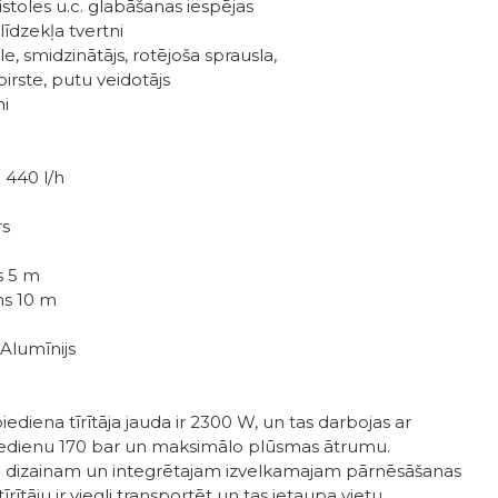
stoles u.c. glabāšanas iespējas
īdzekļa tvertni
e, smidzinātājs, rotējoša sprausla,
birste, putu veidotājs
ni
 440 l/h
rs
s 5 m
ms 10 m
Alumīnijs
ediena tīrītāja jauda ir 2300 W, un tas darbojas ar
iedienu 170 bar un maksimālo plūsmas ātrumu.
 dizainam un integrētajam izvelkamajam pārnēsāšanas
rītāju ir viegli transportēt un tas ietaupa vietu