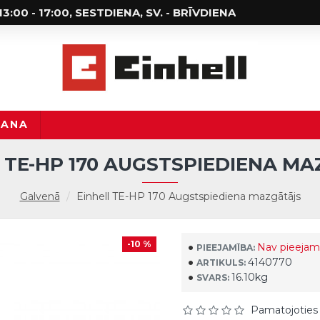
; 13:00 - 17:00, SESTDIENA, SV. - BRĪVDIENA
ŠANA
 TE-HP 170 AUGSTSPIEDIENA M
Galvenā
Einhell TE-HP 170 Augstspiediena mazgātājs
-10 %
Nav pieejam
PIEEJAMĪBA:
4140770
ARTIKULS:
16.10kg
SVARS:
Pamatojoties