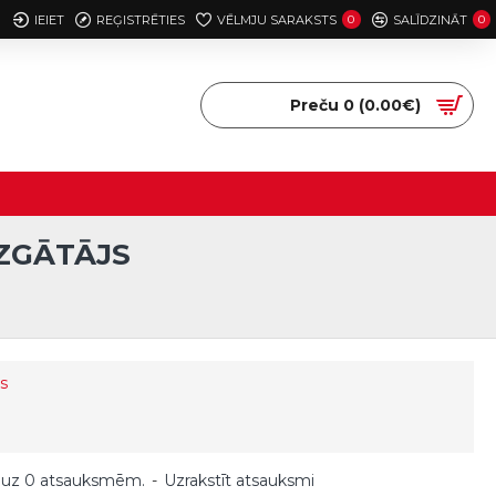
IEIET
REĢISTRĒTIES
VĒLMJU SARAKSTS
0
SALĪDZINĀT
0
Preču 0 (0.00€)
AZGĀTĀJS
s
 uz 0 atsauksmēm.
-
Uzrakstīt atsauksmi