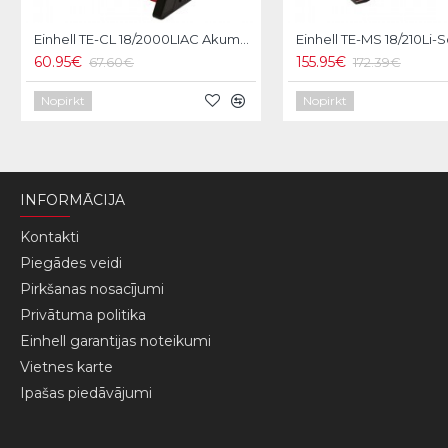
Einhell TE-CL 18/2000LIAC Akumulatora gaismeklis
60.95€
155.95€
67.60€
172.39€
Nopirkt
Nopirkt
INFORMĀCIJA
Kontakti
Piegādes veidi
Pirkšanas nosacījumi
Privātuma politika
Einhell garantijas noteikumi
Vietnes karte
Ipašas piedāvājumi