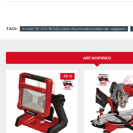
TAGI:
Einhell TE-DW 18/225 LiSolo Akumulatora slīpmaš. reģipsim
ARĪ NOPIRKU
-10 %