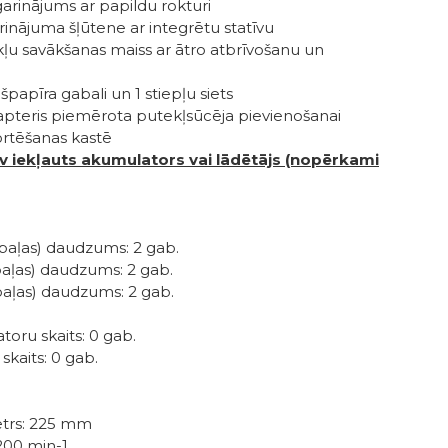
rinājums ar papildu rokturi
inājuma šļūtene ar integrētu statīvu
ļu savākšanas maiss ar ātro atbrīvošanu un
papīra gabali un 1 stiepļu siets
apteris piemērota putekļsūcēja pievienošanai
ortēšanas kastē
 iekļauts akumulators vai lādētājs (nopērkami
apaļas) daudzums: 2 gab.
paļas) daudzums: 2 gab.
paļas) daudzums: 2 gab.
oru skaits: 0 gab.
skaits: 0 gab.
etrs: 225 mm
1200 min-1