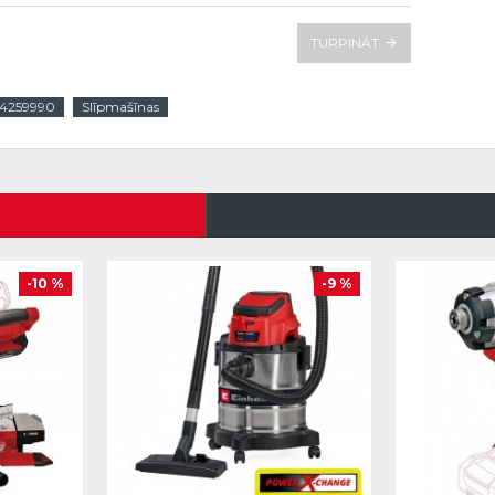
TURPINĀT
4259990
Slīpmašīnas
-10 %
-9 %