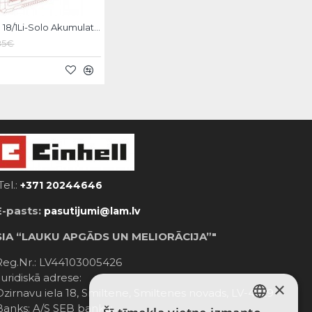
Einhell TE-CI 18/1Li-Solo Akumulatora triecienskrūvgriezis
85€
Tel.:
+371 20244646
E-pasts:
pasutijumi@lam.lv
SIA “LAUKU APGĀDS UN MELIORĀCIJA”"
Reg.Nr.: LV44103005426
Juridiskā adrese:
×
Dzirnavu iela 18, Smiltene, Smiltenes novads, LV-4729
Banks: A/S SEB banka;