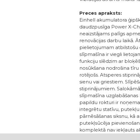
Preces apraksts:
Einhell akumulatora ģipšk
daudzpusīga Power X-Chan
neaizstājams palīgs apme
renovācijas darbu laikā.
pielietojumam atbilstošu 
slīpmašīna ir viegli lietoj
funkciju slēdzim ar bloķ
nosūkšana nodrošina tīru d
rotējošs. Atsperes stipri
sienu vai griestiem. Slīpē
stiprinājumiem. Salokāmā
slīpmašīna uzglabāšanas l
papildu rokturi ir noņema
integrētu statīvu, putekļ
pārnēsāšanas siksnu, kā a
putekļsūcēja pievienošana
komplektā nav iekļauts aku