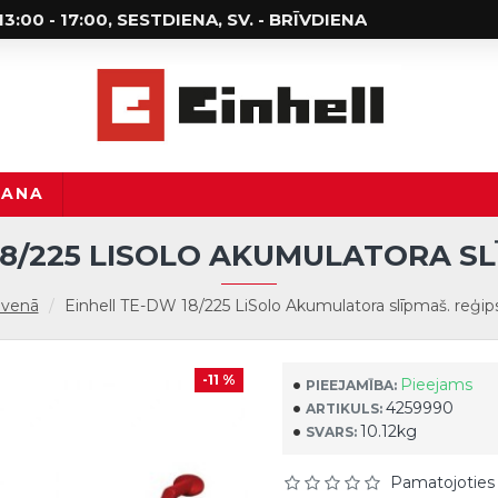
; 13:00 - 17:00, SESTDIENA, SV. - BRĪVDIENA
ŠANA
18/225 LISOLO AKUMULATORA SL
lvenā
Einhell TE-DW 18/225 LiSolo Akumulatora slīpmaš. reģip
-11 %
Pieejams
PIEEJAMĪBA:
4259990
ARTIKULS:
10.12kg
SVARS:
Pamatojoties