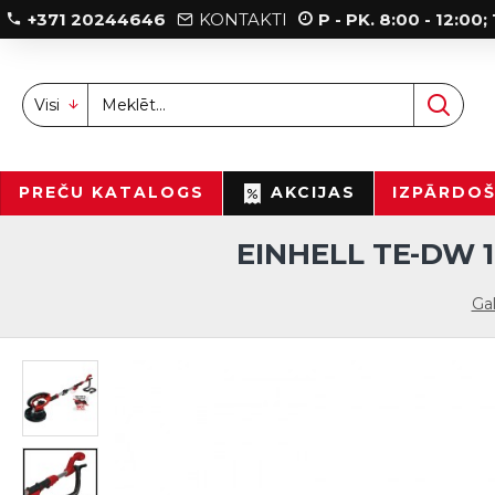
+371 20244646
KONTAKTI
P - PK. 8:00 - 12:00
Visi
PREČU KATALOGS
AKCIJAS
IZPĀRDO
EINHELL TE-DW 
Ga