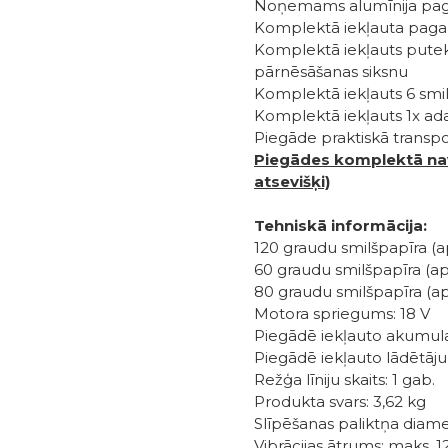
Noņemams alumīnija paga
Komplektā iekļauta pagar
Komplektā iekļauts putek
pārnēsāšanas siksnu
Komplektā iekļauts 6 smilš
Komplektā iekļauts 1x ad
Piegāde praktiskā transp
Piegādes komplektā nav
atsevišķi)
Tehniskā informācija:
120 graudu smilšpapīra (
60 graudu smilšpapīra (a
80 graudu smilšpapīra (a
Motora spriegums: 18 V
Piegādē iekļauto akumulat
Piegādē iekļauto lādētāju 
Režģa līniju skaits: 1 gab.
Produkta svars: 3,62 kg
Slīpēšanas paliktņa diam
Vibrācijas ātrums: maks. 