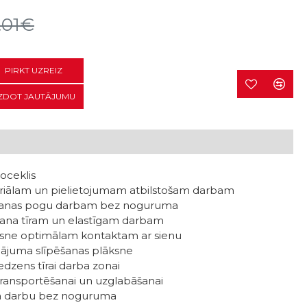
.01€
PIRKT UZREIZ
ZDOT JAUTĀJUMU
oceklis
riālam un pielietojumam atbilstošam darbam
ķēšanas pogu darbam bez noguruma
šana tīram un elastīgam darbam
ksne optimālam kontaktam ar sienu
inājuma slīpēšanas plāksne
redzens tīrai darba zonai
transportēšanai un uzglabāšanai
na darbu bez noguruma