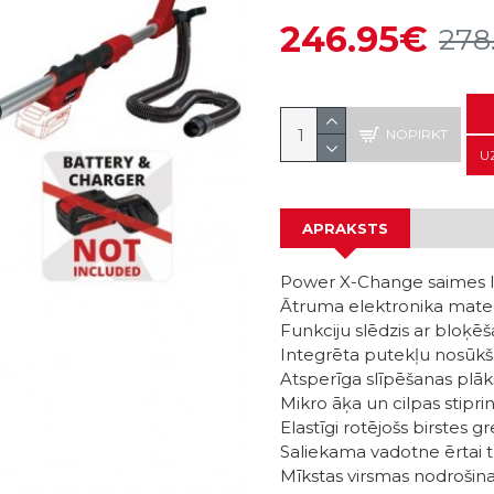
246.95€
278
NOPIRKT
U
APRAKSTS
Power X-Change saimes l
Ātruma elektronika mate
Funkciju slēdzis ar blo
Integrēta putekļu nosūk
Atsperīga slīpēšanas plā
Mikro āķa un cilpas stipr
Elastīgi rotējošs birstes g
Saliekama vadotne ērtai 
Mīkstas virsmas nodroši