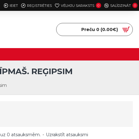
IEIET
REĢISTRĒTIES
VĒLMJU SARAKSTS
0
SALĪDZINĀT
0
Preču 0 (0.00€)
ĪPMAŠ. REĢIPSIM
sim
 uz 0 atsauksmēm.
-
Uzrakstīt atsauksmi