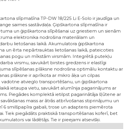
artona slīpmašīna TP-DW 18/225 Li E-Solo ir jaudīga un
ge saimes sastāvdaļa. Ģipškartona slīpmašīna ir
tuma un ģipškartona slīpēšanai uz griestiem un sienām
 Ātruma elektronika nodrošina materiālam un
darbu lietošanas laikā. Akumulatora ģipškartona
ama un ērta nepārtrauktas lietošanas laikā, pateicoties
ēšanas pogu un mīkstām virsmām. Integrētā putekļu
arba virsmu, savukārt birstes gredzens ir elastīgi
nājuma slīpēšanas plāksne nodrošina optimālu kontaktu ar
šanas plāksne ir aprīkota ar mikro āķa un cilpas
 vadotne atvieglo transportēšanu, un ģipškartona
aikā ietaupa vietu, savukārt alumīnija pagarinājums ar
ms. Piegādes komplektā ietilpst pagarinātāja šļūtene ar
u savākšanas maiss ar ātrās atbrīvošanas stiprinājumu un
rī 6 smilšpapīra gabali, trose un adapteris piemērota
i. Tiek piegādāts praktiskā transportēšanas koferī, bet
mulators vai lādētājs. Tie ir pieejami atsevišķi.