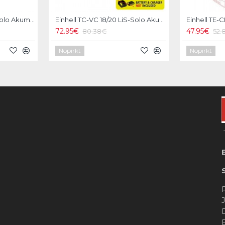
Einhell TE-MS 18/210Li-Solo Akumulatora leņķzāģis
Einhell TC-VC 18/20 LiS-Solo Akumulatora putekļu sūcējs
72.95€
47.95€
80.38€
52.
Nopirkt
Nopirkt