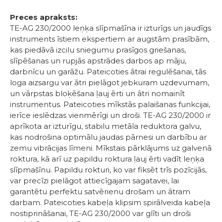
Preces apraksts:
TE-AG 230/2000 leņķa slīpmašīna ir izturīgs un jaudīgs
instruments īstiem ekspertiem ar augstām prasībām,
kas piedāvā izcilu sniegumu prasīgos griešanas,
slīpēšanas un rupjās apstrādes darbos ap māju,
darbnīcu un garāžu. Pateicoties ātrai regulēšanai, tās
loga aizsargu var ātri pielāgot jebkuram uzdevumam,
un vārpstas bloķēšana ļauj ērti un ātri nomainīt
instrumentus. Pateicoties mīkstās palaišanas funkcijai,
ierīce ieslēdzas vienmērīgi un droši. TE-AG 230/2000 ir
aprīkota ar izturīgu, stabilu metāla reduktora galvu,
kas nodrošina optimālu jaudas pārnesi un darbību ar
zemu vibrācijas līmeni. Mīkstais pārklājums uz galvenā
roktura, kā arī uz papildu roktura ļauj ērti vadīt leņķa
slīpmašīnu. Papildu rokturi, ko var fiksēt trīs pozīcijās,
var precīzi pielāgot attiecīgajam sagatavei, lai
garantētu perfektu satvērienu drošam un ātram
darbam. Pateicoties kabeļa klipsim spirālveida kabeļa
nostiprināšanai, TE-AG 230/2000 var glīti un droši