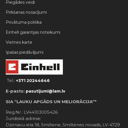
Piegādes veidi
Pirkšanas nosacījumi
Privātuma politika
Einhell garantijas noteikumi
Vietnes karte
Ipašas piedāvājumi
Tel.:
+371 20244646
E-pasts:
pasutijumi@lam.lv
SIA “LAUKU APGĀDS UN MELIORĀCIJA”"
Reg.Nr.: LV44103005426
Juridiskā adrese:
Dzirnavu iela 18, Smiltene, Smiltenes novads, LV-4729