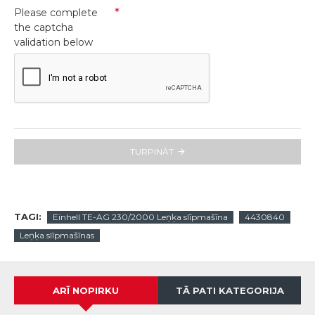
Please complete
the captcha
validation below
TURPINĀT
TAGI:
Einhell TE-AG 230/2000 Leņķa slīpmašīna
4430840
Leņķa slīpmašīnas
ARĪ NOPIRKU
TĀ PATI KATEGORIJA