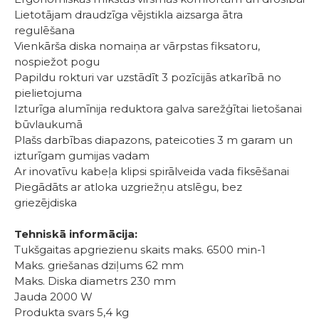
Lietotājam draudzīga vējstikla aizsarga ātra
regulēšana
Vienkārša diska nomaiņa ar vārpstas fiksatoru,
nospiežot pogu
Papildu rokturi var uzstādīt 3 pozīcijās atkarībā no
pielietojuma
Izturīga alumīnija reduktora galva sarežģītai lietošanai
būvlaukumā
Plašs darbības diapazons, pateicoties 3 m garam un
izturīgam gumijas vadam
Ar inovatīvu kabeļa klipsi spirālveida vada fiksēšanai
Piegādāts ar atloka uzgriežņu atslēgu, bez
griezējdiska
Tehniskā informācija:
Tukšgaitas apgriezienu skaits maks. 6500 min-1
Maks. griešanas dziļums 62 mm
Maks. Diska diametrs 230 mm
Jauda 2000 W
Produkta svars 5,4 kg