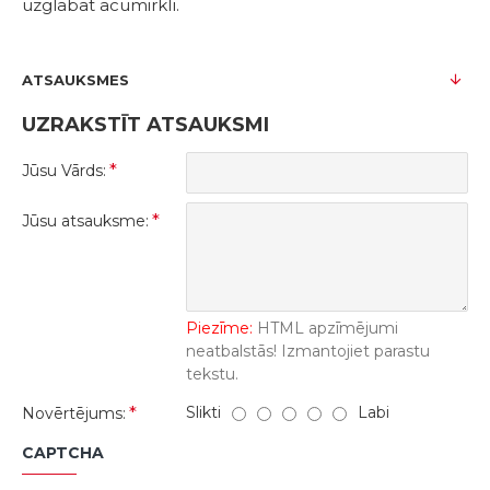
uzglabāt acumirklī.
ATSAUKSMES
UZRAKSTĪT ATSAUKSMI
Jūsu Vārds:
Jūsu atsauksme:
Piezīme:
HTML apzīmējumi
neatbalstās! Izmantojiet parastu
tekstu.
Slikti
Labi
Novērtējums:
CAPTCHA