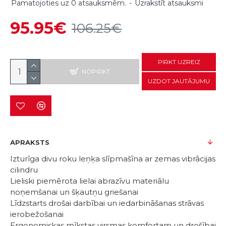
Pamatojoties uz 0 atsauksmēm.
-
Uzrakstīt atsauksmi
95.95€
106.25€
PIRKT UZREIZ
NOPIRKT
UZDOT JAUTĀJUMU
APRAKSTS
Izturīga divu roku leņķa slīpmašīna ar zemas vibrācijas
cilindru
Lieliski piemērota lielai abrazīvu materiālu
noņemšanai un šķautņu griešanai
Līdzstarts drošai darbībai un iedarbināšanas strāvas
ierobežošanai
Ergonomiskas mīkstas virsmas komfortam un drošībai