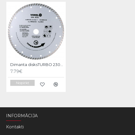
Dimanta disksTURBO 230mm Vorel
7.79€
Nopirkt
INFORMĀCIJA
Kontakti