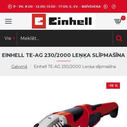
P - PK. 8:00 - 12:00; 13:00 - 17:00; S, SV. - BRĪVDIENA
0
Visi
EINHELL TE-AG 230/2000 LEŅĶA SLĪPMAŠĪNA
Galvenā
Einhell TE-AG 230/2000 Leņķa slīpmašīna
-10 %