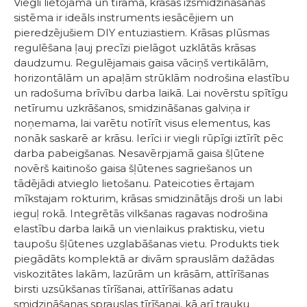
Viegli lietojama un tīrāma, krāsas izsmidzināšanas
sistēma ir ideāls instruments iesācējiem un
pieredzējušiem DIY entuziastiem. Krāsas plūsmas
regulēšana ļauj precīzi pielāgot uzklātās krāsas
daudzumu. Regulējamais gaisa vāciņš vertikālām,
horizontālām un apaļām strūklām nodrošina elastību
un radošuma brīvību darba laikā. Lai novērstu spītīgu
netīrumu uzkrāšanos, smidzināšanas galviņa ir
noņemama, lai varētu notīrīt visus elementus, kas
nonāk saskarē ar krāsu. Ierīci ir viegli rūpīgi iztīrīt pēc
darba pabeigšanas. Nesavērpjamā gaisa šļūtene
novērš kaitinošo gaisa šļūtenes sagriešanos un
tādējādi atvieglo lietošanu. Pateicoties ērtajam
mīkstajam rokturim, krāsas smidzinātājs droši un labi
ieguļ rokā. Integrētās vilkšanas ragavas nodrošina
elastību darba laikā un vienlaikus praktisku, vietu
taupošu šļūtenes uzglabāšanas vietu. Produkts tiek
piegādāts komplektā ar divām sprauslām dažādas
viskozitātes lakām, lazūrām un krāsām, attīrīšanas
birsti uzsūkšanas tīrīšanai, attīrīšanas adatu
smidzināšanas sprauslas tīrīšanai, kā arī trauku