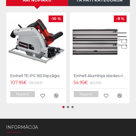
ARĪ NOPIRKU
TĀ PATI KATEGORIJA
-10 %
-9 %
Einhell TE-PS 165 Ripzāģis
Einhell Alumīnija sliedes ripzāģim 2x1m
107.95€
54.95€
119.50€
60.11€
Nopirkt
Nopirkt
INFORMĀCIJA