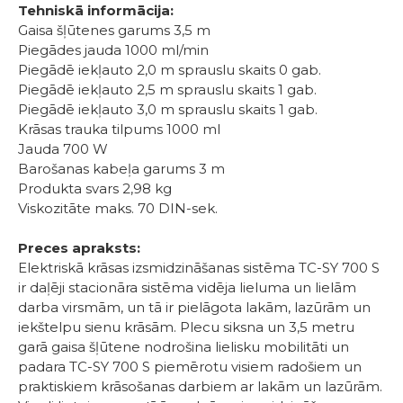
Tehniskā informācija:
Gaisa šļūtenes garums 3,5 m
Piegādes jauda 1000 ml/min
Piegādē iekļauto 2,0 m sprauslu skaits 0 gab.
Piegādē iekļauto 2,5 m sprauslu skaits 1 gab.
Piegādē iekļauto 3,0 m sprauslu skaits 1 gab.
Krāsas trauka tilpums 1000 ml
Jauda 700 W
Barošanas kabeļa garums 3 m
Produkta svars 2,98 kg
Viskozitāte maks. 70 DIN-sek.
Preces apraksts:
Elektriskā krāsas izsmidzināšanas sistēma TC-SY 700 S
ir daļēji stacionāra sistēma vidēja lieluma un lielām
darba virsmām, un tā ir pielāgota lakām, lazūrām un
iekštelpu sienu krāsām. Plecu siksna un 3,5 metru
garā gaisa šļūtene nodrošina lielisku mobilitāti un
padara TC-SY 700 S piemērotu visiem radošiem un
praktiskiem krāsošanas darbiem ar lakām un lazūrām.