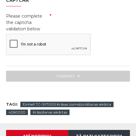
CAPTCHA
Please complete
the captcha
validation below
TURPINĀT
TAGI:
Einhell TC-SY700S Krāsas izsmidzināšanas iekārta
4260020
Krāsošanas iekārtas