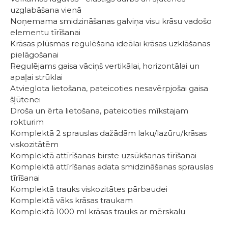
uzglabāšana vienā
Noņemama smidzināšanas galviņa visu krāsu vadošo
elementu tīrīšanai
Krāsas plūsmas regulēšana ideālai krāsas uzklāšanas
pielāgošanai
Regulējams gaisa vāciņš vertikālai, horizontālai un
apaļai strūklai
Atvieglota lietošana, pateicoties nesavērpjošai gaisa
šļūtenei
Droša un ērta lietošana, pateicoties mīkstajam
rokturim
Komplektā 2 sprauslas dažādām laku/lazūru/krāsas
viskozitātēm
Komplektā attīrīšanas birste uzsūkšanas tīrīšanai
Komplektā attīrīšanas adata smidzināšanas sprauslas
tīrīšanai
Komplektā trauks viskozitātes pārbaudei
Komplektā vāks krāsas traukam
Komplektā 1000 ml krāsas trauks ar mērskalu