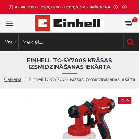
P - PK. 8:00 - 12:00; 13:00 - 17:00; S, SV. - BRĪVDIENA
0
Visi
EINHELL TC-SY700S KRĀSAS
IZSMIDZINĀŠANAS IEKĀRTA
Galvenā
Einhell TC-SY700S Krāsas izsmidzināšanas iekārta
-9 %