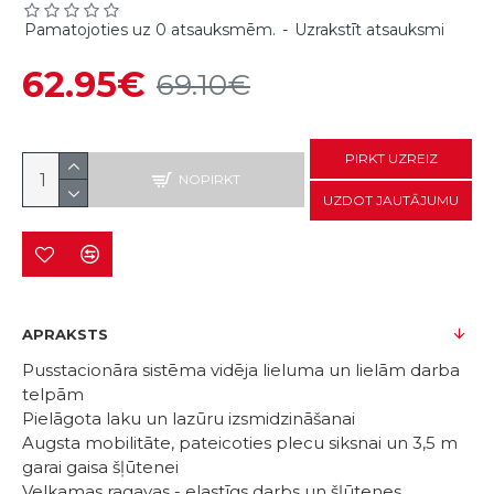
Pamatojoties uz 0 atsauksmēm.
-
Uzrakstīt atsauksmi
62.95€
69.10€
PIRKT UZREIZ
NOPIRKT
UZDOT JAUTĀJUMU
APRAKSTS
Pusstacionāra sistēma vidēja lieluma un lielām darba
telpām
Pielāgota laku un lazūru izsmidzināšanai
Augsta mobilitāte, pateicoties plecu siksnai un 3,5 m
garai gaisa šļūtenei
Velkamas ragavas - elastīgs darbs un šļūtenes