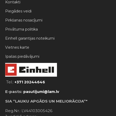
Kontakti
Piegādes veidi
Pirkšanas nosacījumi
Privātuma politika
Einhell garantijas noteikumi
Vietnes karte
Ipašas piedāvājumi
Tel.:
+371 20244646
E-pasts:
pasutijumi@lam.lv
SIA “LAUKU APGĀDS UN MELIORĀCIJA”"
Reg.Nr.: LV44103005426