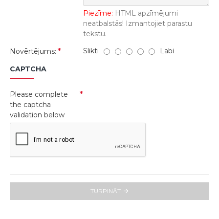
Piezīme:
HTML apzīmējumi
neatbalstās! Izmantojiet parastu
tekstu.
Slikti
Labi
Novērtējums:
CAPTCHA
Please complete
the captcha
validation below
TURPINĀT