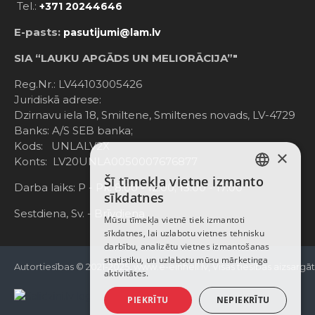
Tel.:
+371 20244646
E-pasts:
pasutijumi@lam.lv
SIA “LAUKU APGĀDS UN MELIORĀCIJA”"
Reg.Nr.: LV44103005426
Juridiskā adrese:
Dzirnavu iela 18, Smiltene, Smiltenes novads, LV-4729
Banks: A/S SEB banka;
Kods: UNLALV2X
×
Konts: LV20UNLA0050007676877
Šī tīmekļa vietne izmanto
LATVIAN
Darba laiks: P - Pk. 8:00 - 12:00; 13:00 - 17:00
sīkdatnes
RUSSIAN
Sestdiena, Sv. - Brīvdiena
Mūsu tīmekļa vietnē tiek izmantoti
sīkdatnes, lai uzlabotu vietnes tehnisku
ENGLISH
darbību, analizētu vietnes izmantošanas
statistiku, un uzlabotu mūsu mārketinga
Autortiesības © 2021-2025, www.e-einhell.lv, Visas tiesības aizsargā
aktivitātes.
PIEKRĪTU
NEPIEKRĪTU