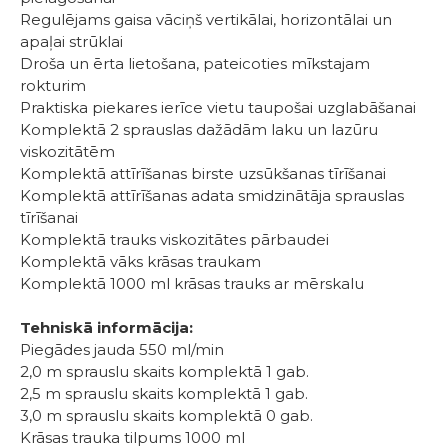
Regulējams gaisa vāciņš vertikālai, horizontālai un
apaļai strūklai
Droša un ērta lietošana, pateicoties mīkstajam
rokturim
Praktiska piekares ierīce vietu taupošai uzglabāšanai
Komplektā 2 sprauslas dažādām laku un lazūru
viskozitātēm
Komplektā attīrīšanas birste uzsūkšanas tīrīšanai
Komplektā attīrīšanas adata smidzinātāja sprauslas
tīrīšanai
Komplektā trauks viskozitātes pārbaudei
Komplektā vāks krāsas traukam
Komplektā 1000 ml krāsas trauks ar mērskalu
Tehniskā informācija:
Piegādes jauda 550 ml/min
2,0 m sprauslu skaits komplektā 1 gab.
2,5 m sprauslu skaits komplektā 1 gab.
3,0 m sprauslu skaits komplektā 0 gab.
Krāsas trauka tilpums 1000 ml