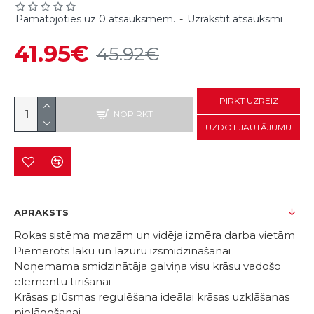
Pamatojoties uz 0 atsauksmēm.
-
Uzrakstīt atsauksmi
41.95€
45.92€
PIRKT UZREIZ
NOPIRKT
UZDOT JAUTĀJUMU
APRAKSTS
Rokas sistēma mazām un vidēja izmēra darba vietām
Piemērots laku un lazūru izsmidzināšanai
Noņemama smidzinātāja galviņa visu krāsu vadošo
elementu tīrīšanai
Krāsas plūsmas regulēšana ideālai krāsas uzklāšanas
pielāgošanai