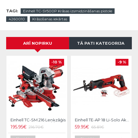
TAGI:
Einhell TC-SY500P Krāsas izsmidzināšanas pistole
4260010
Krāsošanas iekārtas
ARĪ NOPIRKU
TĀ PATI KATEGORIJA
-10 %
-9 %
Einhell TC-SM 216 Leņķzāģis
Einhell TE-AP 18 Li-Solo Akumulatora zobenzāģis
195.95€
59.95€
216.70€
65.81€