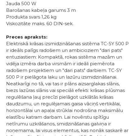
Jauda 500 W
Barošanas kabeļa garums 3 m
Produkta svars 1,26 kg
Viskozitāte maks. 60 DIN-sek.
Preces apraksts:
Elektriskā krāsas izsmidzināšanas sistēma TC-SY 500 P
ir ideāls palīgs radošiem un ambicioziem "dari pats"
entuziastiem: Kompaktā, rokas sistēma mazām un
vidēja izmēra darba virsmām ir ideāli piemērota
radošiem projektiem un "dari pats" darbiem. TC-SY
500 P ir pielāgota laku un lazūru izsmidzināšanai.
Neatkarīgi no tā, vai tas ir plāns aizsarglakas slānis,
biezs lazūras slānis vai speciāli efekti: krāsas plūsmas
regulēšana ļauj precīzi pielāgot uzklātās krāsas
daudzumu, un regulējamais gaisa vāciņš vertikālai,
horizontālai un apaļai strūklai nodrošina maksimālu
elastību katram darbam. Lai novērstu spītīgu
netīrumu uzkrāšanos, smidzināšanas galviņa ir
noņemama, lai visus elementus, kas nonāk saskarē ar