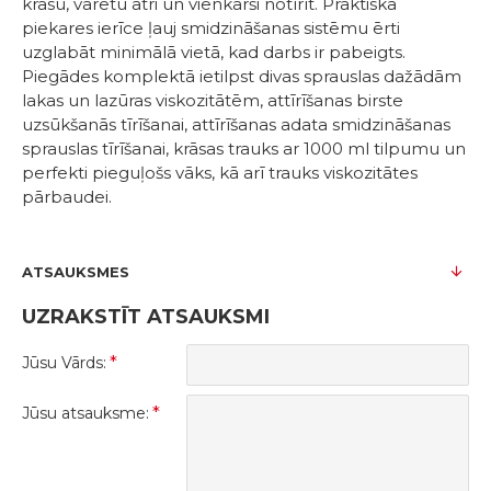
krāsu, varētu ātri un vienkārši notīrīt. Praktiska
piekares ierīce ļauj smidzināšanas sistēmu ērti
uzglabāt minimālā vietā, kad darbs ir pabeigts.
Piegādes komplektā ietilpst divas sprauslas dažādām
lakas un lazūras viskozitātēm, attīrīšanas birste
uzsūkšanās tīrīšanai, attīrīšanas adata smidzināšanas
sprauslas tīrīšanai, krāsas trauks ar 1000 ml tilpumu un
perfekti pieguļošs vāks, kā arī trauks viskozitātes
pārbaudei.
ATSAUKSMES
UZRAKSTĪT ATSAUKSMI
Jūsu Vārds:
Jūsu atsauksme: