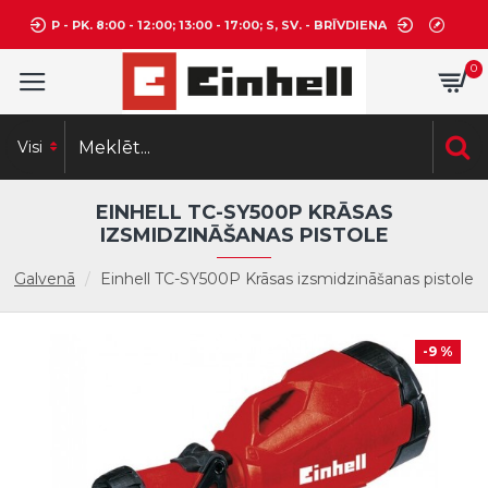
P - PK. 8:00 - 12:00; 13:00 - 17:00; S, SV. - BRĪVDIENA
0
Visi
EINHELL TC-SY500P KRĀSAS
IZSMIDZINĀŠANAS PISTOLE
Galvenā
Einhell TC-SY500P Krāsas izsmidzināšanas pistole
-9 %