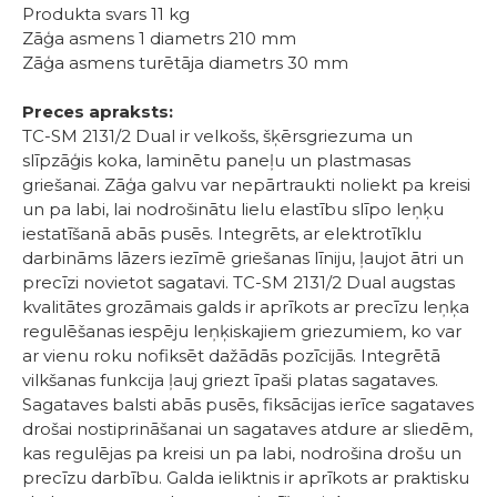
Produkta svars 11 kg
Zāģa asmens 1 diametrs 210 mm
Zāģa asmens turētāja diametrs 30 mm
Preces apraksts:
TC-SM 2131/2 Dual ir velkošs, šķērsgriezuma un
slīpzāģis koka, laminētu paneļu un plastmasas
griešanai. Zāģa galvu var nepārtraukti noliekt pa kreisi
un pa labi, lai nodrošinātu lielu elastību slīpo leņķu
iestatīšanā abās pusēs. Integrēts, ar elektrotīklu
darbināms lāzers iezīmē griešanas līniju, ļaujot ātri un
precīzi novietot sagatavi. TC-SM 2131/2 Dual augstas
kvalitātes grozāmais galds ir aprīkots ar precīzu leņķa
regulēšanas iespēju leņķiskajiem griezumiem, ko var
ar vienu roku nofiksēt dažādās pozīcijās. Integrētā
vilkšanas funkcija ļauj griezt īpaši platas sagataves.
Sagataves balsti abās pusēs, fiksācijas ierīce sagataves
drošai nostiprināšanai un sagataves atdure ar sliedēm,
kas regulējas pa kreisi un pa labi, nodrošina drošu un
precīzu darbību. Galda ieliktnis ir aprīkots ar praktisku