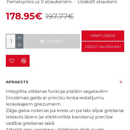
Pamatojoties uz 0 atsauksmēm.
-
Uzrakstīt atsauksmi
178.95€
197.77€
PIRKT UZREIZ
NOPIRKT
UZDOT JAUTĀJUMU
APRAKSTS
Integrēta vilkšanas funkcija platām sagatavēm
Grozāmais galds ar precīzu leņķa iestatījumu
leņķiskajiem griezumiem
Zāģa galva noliecas pa kreisi un pa labi slīpai griešanai
Iekļauts lāzers (ar elektrotīkla barošanu) precīzai
vadībai griešanas laikā
Atbalsti garu sagatavju zāģēšanai abās pusēs