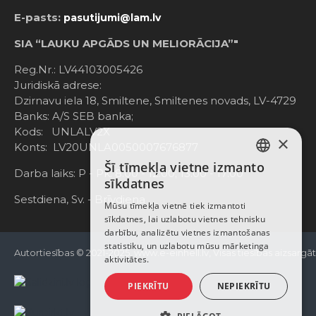
E-pasts:
pasutijumi@lam.lv
SIA “LAUKU APGĀDS UN MELIORĀCIJA”"
Reg.Nr.: LV44103005426
Juridiskā adrese:
Dzirnavu iela 18, Smiltene, Smiltenes novads, LV-4729
Banks: A/S SEB banka;
Kods: UNLALV2X
×
Konts: LV20UNLA0050007676877
Šī tīmekļa vietne izmanto
LATVIAN
Darba laiks: P - Pk. 8:00 - 12:00; 13:00 - 17:00
sīkdatnes
RUSSIAN
Sestdiena, Sv. - Brīvdiena
Mūsu tīmekļa vietnē tiek izmantoti
sīkdatnes, lai uzlabotu vietnes tehnisku
ENGLISH
darbību, analizētu vietnes izmantošanas
statistiku, un uzlabotu mūsu mārketinga
Autortiesības © 2021-2025, www.e-einhell.lv, Visas tiesības aizsargā
aktivitātes.
PIEKRĪTU
NEPIEKRĪTU