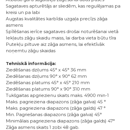
Sagataves apturētājs ar sliedēm, kas regulējamas pa
kreisi un pa labi
Augstas kvalitātes karbīda uzgaļa precīzs zāģa
asmens
Spīlēšanas ierīce sagataves drošai noturēšanai vietā
Iekļauts zāģu skaidu maiss, lai darba vieta būtu tīra
Putekļu piltuve aiz zāģa asmens, lai efektīvāk
noņemtu zāģu skaidas
Tehniskā informācija:
Ziedēšanas dziļums 45° x 45° 36 mm
Ziedēšanas dziļums 90° x 90° 62 mm
Ziedēšanas platums 45° x 45° 210 mm
Ziedēšanas platums 90° x 90° 310 mm
Tukšgaitas apgriezienu skaits maks. 4900 min-1
Maks. pagrieziena diapazons (zāģa galva) 45 °
Maks. pagrieziena diapazons (zāģa galds) 47 °
Min. Pagriešanas diapazons (zāģa galva) 45°
Minimālais pagrieziena diapazons (zāģa galds) 47°
Zāģa asmens skaits 1 zobi 48 gab.