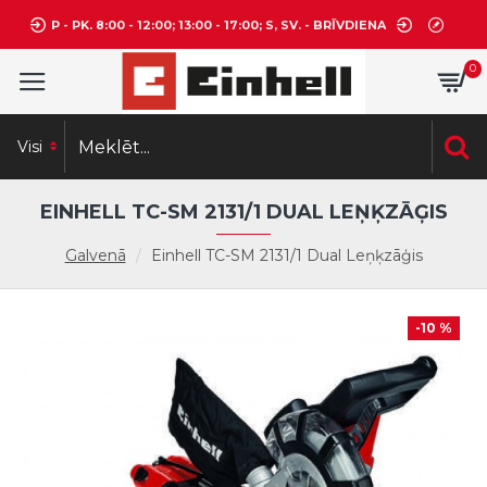
P - PK. 8:00 - 12:00; 13:00 - 17:00; S, SV. - BRĪVDIENA
0
Visi
EINHELL TC-SM 2131/1 DUAL LEŅĶZĀĢIS
Galvenā
Einhell TC-SM 2131/1 Dual Leņķzāģis
-10 %