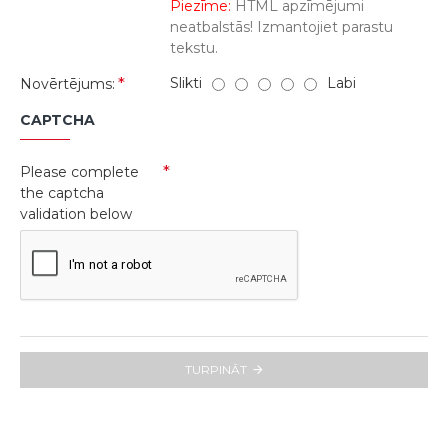
Piezīme:
HTML apzīmējumi
neatbalstās! Izmantojiet parastu
tekstu.
Slikti
Labi
Novērtējums:
CAPTCHA
Please complete
the captcha
validation below
TURPINĀT