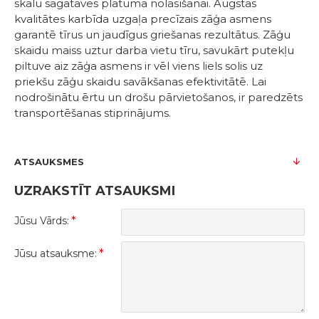
skalu sagataves platuma nolasīšanai. Augstas
kvalitātes karbīda uzgaļa precīzais zāģa asmens
garantē tīrus un jaudīgus griešanas rezultātus. Zāģu
skaidu maiss uztur darba vietu tīru, savukārt putekļu
piltuve aiz zāģa asmens ir vēl viens liels solis uz
priekšu zāģu skaidu savākšanas efektivitātē. Lai
nodrošinātu ērtu un drošu pārvietošanos, ir paredzēts
transportēšanas stiprinājums.
ATSAUKSMES
UZRAKSTĪT ATSAUKSMI
Jūsu Vārds:
Jūsu atsauksme: