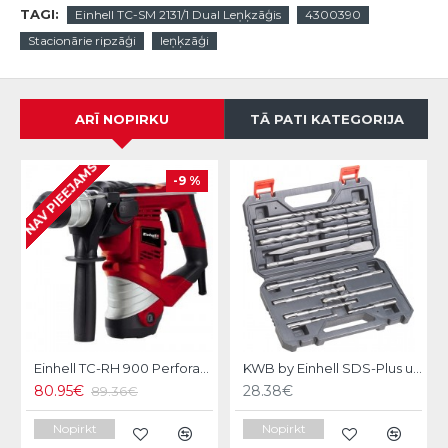
TAGI:
Einhell TC-SM 2131/1 Dual Leņķzāģis
4300390
Stacionārie ripzāģi
leņķzāģi
ARĪ NOPIRKU
TĀ PATI KATEGORIJA
NAV PIEEJAMS
-9 %
Einhell TC-RH 900 Perforators
KWB by Einhell SDS-Plus urbju/kaltu komplekts12gb
80.95€
28.38€
89.36€
Nopirkt
Nopirkt