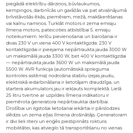
piegādā elektrību dārziņos, būvlaukumos,
kempingos, darbnīcās un garāžās vai pat atvaļinājumā
brīvstāvošās ēkās, piemēram, mežā, makšķerēšanas
vai kalnu namiņos. Turklāt motors ir zema emisiju
līmeņa motors, pateicoties atbilstībai 5. emisiju
noteikumiem. Ierīču pievienošanai un barošanai ir
divas 230 V un viena 400 V kontaktligzda: 230 V
kontaktligzdai ir pieejama nepārtraukta jauda 3000 W
un maksimālā jauda 3300 W, bet 400 V kontaktligzdai
— nepārtraukta jauda 3600 W un maksimālā jauda
5500 W. AVR funkcija (automātiskā sprieguma
kontroles sistēma) nodrošina stabilu izejas jaudu,
elektriskā iedarbināšana ir lietotājam draudzīga, un
startera akumulators jau ir iekļauts komplektā. Lielā
25 litru tvertne ar uzpildes līmeņa indikatoru ir
piemērota ģeneratora nepārtrauktai darbībai.
Drošībai un ilgstošai lietošanai iekārtai ir pārslodzes
slēdzis un zema eļļas līmeņa drošinātājs. Ģeneratoram
ir divi lieli riteņi un eņģēs piestiprināts rokturis
mobilitātei, kas atvieglo tā transportēšanu no vienas