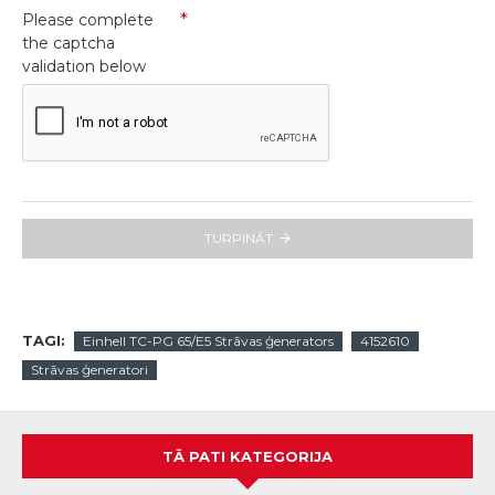
Please complete
the captcha
validation below
TURPINĀT
TAGI:
Einhell TC-PG 65/E5 Strāvas ģenerators
4152610
Strāvas ģeneratori
TĀ PATI KATEGORIJA