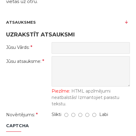
vietas uz otru.
ATSAUKSMES
UZRAKSTĪT ATSAUKSMI
Jūsu Vārds:
Jūsu atsauksme:
Piezīme:
HTML apzīmējumi
neatbalstās! Izmantojiet parastu
tekstu.
Slikti
Labi
Novērtējums:
CAPTCHA