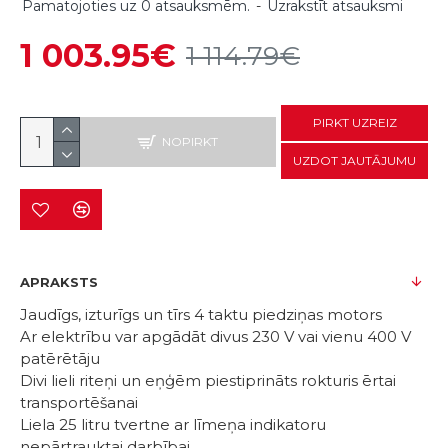
Pamatojoties uz 0 atsauksmēm.
-
Uzrakstīt atsauksmi
1 003.95€
1 114.79€
PIRKT UZREIZ
NOPIRKT
UZDOT JAUTĀJUMU
APRAKSTS
Jaudīgs, izturīgs un tīrs 4 taktu piedziņas motors
Ar elektrību var apgādāt divus 230 V vai vienu 400 V
patērētāju
Divi lieli riteņi un eņģēm piestiprināts rokturis ērtai
transportēšanai
Liela 25 litru tvertne ar līmeņa indikatoru
nepārtrauktai darbībai