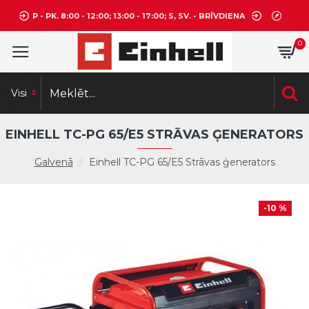
P - PK. 8:00 - 12:00; 13:00 - 17:00; S, SV. - BRĪVDIENA
0
Visi
EINHELL TC-PG 65/E5 STRĀVAS ĢENERATORS
Galvenā
Einhell TC-PG 65/E5 Strāvas ģenerators
-10 %