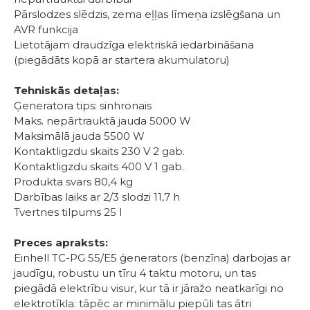
Pārslodzes slēdzis, zema eļļas līmeņa izslēgšana un
AVR funkcija
Lietotājam draudzīga elektriskā iedarbināšana
(piegādāts kopā ar startera akumulatoru)
Tehniskās detaļas:
Ģeneratora tips: sinhronais
Maks. nepārtrauktā jauda 5000 W
Maksimālā jauda 5500 W
Kontaktligzdu skaits 230 V 2 gab.
Kontaktligzdu skaits 400 V 1 gab.
Produkta svars 80,4 kg
Darbības laiks ar 2/3 slodzi 11,7 h
Tvertnes tilpums 25 l
Preces apraksts:
Einhell TC-PG 55/E5 ģenerators (benzīna) darbojas ar
jaudīgu, robustu un tīru 4 taktu motoru, un tas
piegādā elektrību visur, kur tā ir jāražo neatkarīgi no
elektrotīkla: tāpēc ar minimālu piepūli tas ātri