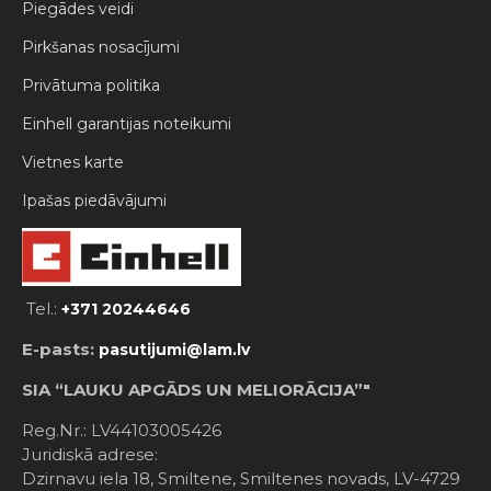
Piegādes veidi
Pirkšanas nosacījumi
Privātuma politika
Einhell garantijas noteikumi
Vietnes karte
Ipašas piedāvājumi
Tel.:
+371 20244646
E-pasts:
pasutijumi@lam.lv
SIA “LAUKU APGĀDS UN MELIORĀCIJA”"
Reg.Nr.: LV44103005426
Juridiskā adrese:
Dzirnavu iela 18, Smiltene, Smiltenes novads, LV-4729