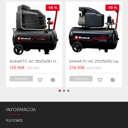
-10 %
-10 %
Einhell TC-AC 190/24/8 I OF Gaisa kompresors
Einhell TC-AC 270/50/10 Gaisa kompresors
139.95€
218.95€
155.74€
242.75€
Nopirkt
Nopirkt
INFORMĀCIJA
Kontakti