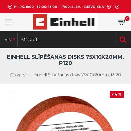
P - PK. 8:00 - 12:00; 13:00 - 17:00; S, SV. - BRĪVDIENA
0
Visi
EINHELL SLĪPĒŠANAS DISKS 75X10X20MM,
P120
Galvenā
Einhell Slīpēšanas disks 75x10x20mm, P120
-14 %