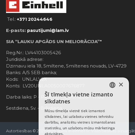
Tel.:
+371 20244646
E-pasts:
pasutijumi@lam.lv
SIA “LAUKU APGĀDS UN MELIORĀCIJA”"
Reg.Nr.: LV44103005426
Juridiskā adrese:
Dzirnavu iela 18, Smiltene, Smiltenes novads, LV-4729
Banks: A/S SEB banka;
Kods: UNLALV2X
×
Konts: LV20UNLA0050007676877
Šī tīmekļa vietne izmanto
LATVIAN
Darba laiks: P - Pk. 8:00 - 12:00; 13:00 - 17:00
sīkdatnes
RUSSIAN
Sestdiena, Sv. - Brīvdiena
Mūsu tīmekļa vietnē tiek izmantoti
sīkdatnes, lai uzlabotu vietnes tehnisku
ENGLISH
darbību, analizētu vietnes izmantošanas
statistiku, un uzlabotu mūsu mārketinga
Autortiesības © 2021-2025, www.e-einhell.lv, Visas tiesības aizsargā
aktivitātes.