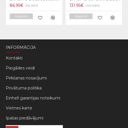
86.95€
131.95€
96.59€
145.68€
Nopirkt
Nopirkt
INFORMĀCIJA
Kontakti
Piegādes veidi
Pirkšanas nosacījumi
Privātuma politika
Einhell garantijas noteikumi
Vietnes karte
Ipašas piedāvājumi