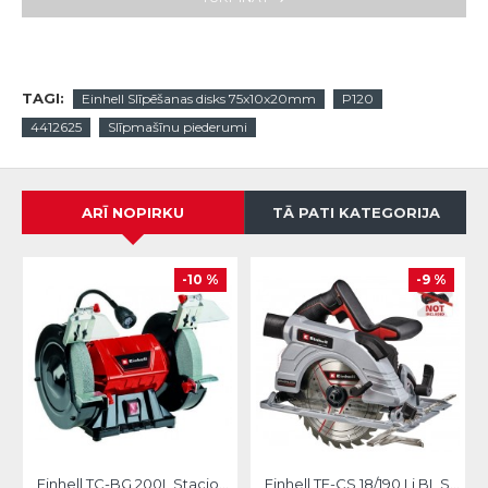
TAGI:
Einhell Slīpēšanas disks 75x10x20mm
P120
4412625
Slīpmašīnu piederumi
ARĪ NOPIRKU
TĀ PATI KATEGORIJA
-10 %
-9 %
Einhell TC-BG 200L Stacionārā slīpmašīna
Einhell TE-CS 18/190 Li BL Solo Akumulatora ripzāģis