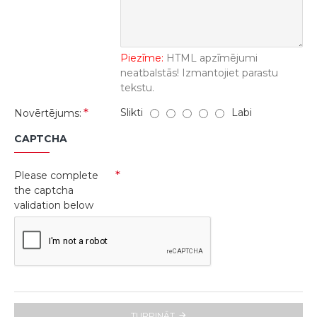
Piezīme:
HTML apzīmējumi
neatbalstās! Izmantojiet parastu
tekstu.
Slikti
Labi
Novērtējums:
CAPTCHA
Please complete
the captcha
validation below
TURPINĀT