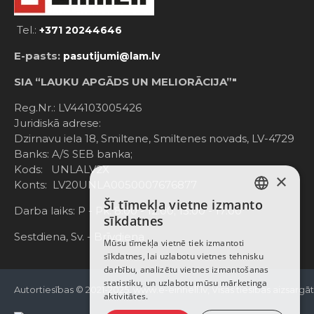
Tel.:
+371 20244646
E-pasts:
pasutijumi@lam.lv
SIA “LAUKU APGĀDS UN MELIORĀCIJA”"
Reg.Nr.: LV44103005426
Juridiskā adrese:
Dzirnavu iela 18, Smiltene, Smiltenes novads, LV-4729
Banks: A/S SEB banka;
Kods: UNLALV2X
×
Konts: LV20UNLA0050007676877
Šī tīmekļa vietne izmanto
LATVIAN
Darba laiks: P - Pk. 8:00 - 12:00; 13:00 - 17:00
sīkdatnes
RUSSIAN
Sestdiena, Sv. - Brīvdiena
Mūsu tīmekļa vietnē tiek izmantoti
sīkdatnes, lai uzlabotu vietnes tehnisku
ENGLISH
darbību, analizētu vietnes izmantošanas
statistiku, un uzlabotu mūsu mārketinga
Autortiesības © 2021-2025, www.e-einhell.lv, Visas tiesības aizsargā
aktivitātes.