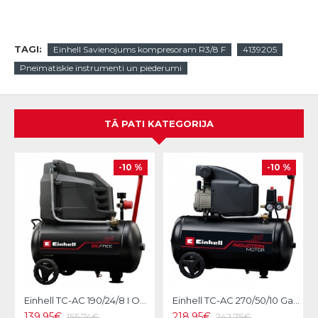
TAGI:
Einhell Savienojums kompresoram R3/8 F
4139205
Pneimatiskie instrumenti un piederumi
TĀ PATI KATEGORIJA
-10 %
-10 %
Einhell TC-AC 190/24/8 I OF Gaisa kompresors
Einhell TC-AC 270/50/10 Gaisa kompresors
139.95€
218.95€
155.74€
242.75€