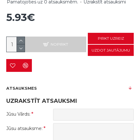
Pamatojoties uz 0 atsauksmēm.
-
Uzrakstīt atsauksmi
5.93€
PIRKT UZREIZ
NOPIRKT
UZDOT JAUTĀJUMU
ATSAUKSMES
UZRAKSTĪT ATSAUKSMI
Jūsu Vārds:
Jūsu atsauksme: