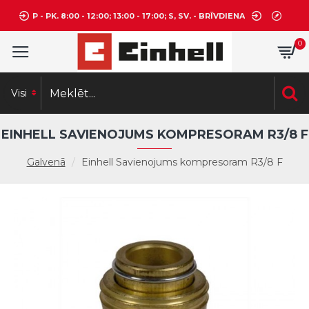
P - PK. 8:00 - 12:00; 13:00 - 17:00; S, SV. - BRĪVDIENA
0
Visi
EINHELL SAVIENOJUMS KOMPRESORAM R3/8 F
Galvenā
Einhell Savienojums kompresoram R3/8 F