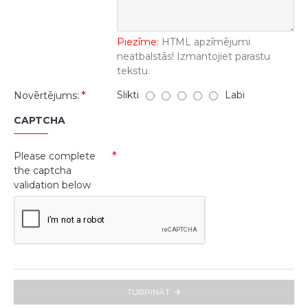
Piezīme:
HTML apzīmējumi
neatbalstās! Izmantojiet parastu
tekstu.
Slikti
Labi
Novērtējums:
CAPTCHA
Please complete
the captcha
validation below
TURPINĀT