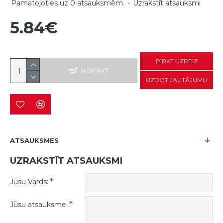
Pamatojoties uz 0 atsauksmēm.
-
Uzrakstīt atsauksmi
5.84€
PIRKT UZREIZ
NOPIRKT
UZDOT JAUTĀJUMU
ATSAUKSMES
UZRAKSTĪT ATSAUKSMI
Jūsu Vārds:
Jūsu atsauksme: