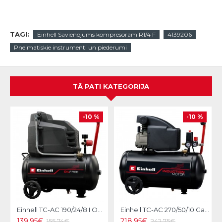
TAGI:
Einhell Savienojums kompresoram R1/4 F
4139206
Pneimatiskie instrumenti un piederumi
TĀ PATI KATEGORIJA
-10 %
-10 %
Einhell TC-AC 190/24/8 I OF Gaisa kompresors
Einhell TC-AC 270/50/10 Gaisa kompresors
139.95€
218.95€
155.74€
242.75€