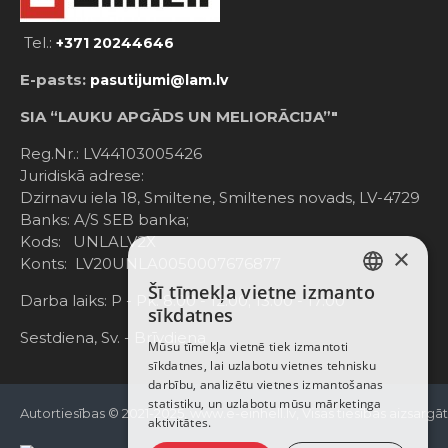
Tel.:
+371 20244646
E-pasts:
pasutijumi@lam.lv
SIA “LAUKU APGĀDS UN MELIORĀCIJA”"
Reg.Nr.: LV44103005426
Juridiskā adrese:
Dzirnavu iela 18, Smiltene, Smiltenes novads, LV-4729
Banks: A/S SEB banka;
Kods: UNLALV2X
×
Konts: LV20UNLA0050007676877
Šī tīmekļa vietne izmanto
LATVIAN
Darba laiks: P - Pk. 8:00 - 12:00; 13:00 - 17:00
sīkdatnes
RUSSIAN
Sestdiena, Sv. - Brīvdiena
Mūsu tīmekļa vietnē tiek izmantoti
sīkdatnes, lai uzlabotu vietnes tehnisku
ENGLISH
darbību, analizētu vietnes izmantošanas
statistiku, un uzlabotu mūsu mārketinga
Autortiesības © 2021-2025, www.e-einhell.lv, Visas tiesības aizsargā
aktivitātes.