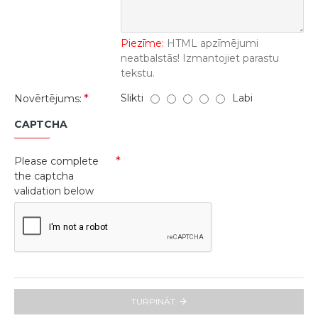
Piezīme:
HTML apzīmējumi
neatbalstās! Izmantojiet parastu
tekstu.
Slikti
Labi
Novērtējums:
CAPTCHA
Please complete
the captcha
validation below
TURPINĀT