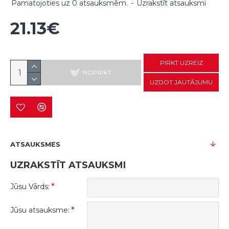
Pamatojoties uz 0 atsauksmēm.
-
Uzrakstīt atsauksmi
21.13€
PIRKT UZREIZ
NOPIRKT
UZDOT JAUTĀJUMU
ATSAUKSMES
UZRAKSTĪT ATSAUKSMI
Jūsu Vārds:
Jūsu atsauksme: