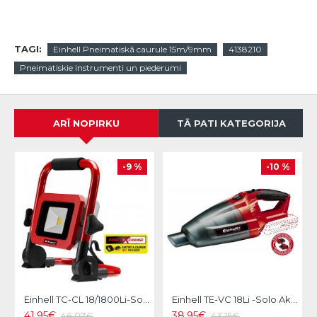
TAGI:
Einhell Pneimatiskā caurule 15m/9mm
4138210
Pneimatiskie instrumenti un piederumi
ARĪ NOPIRKU
TĀ PATI KATEGORIJA
-9 %
-10 %
Einhell TC-CL 18/1800Li-Solo Akumulatora prožektors
Einhell TE-VC 18Li -Solo Akumulatora putekļu sūcējs
41.95€
38.95€
46.07€
43.15€