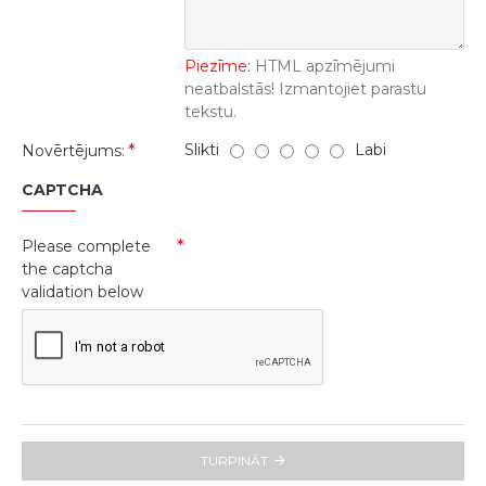
Piezīme:
HTML apzīmējumi
neatbalstās! Izmantojiet parastu
tekstu.
Slikti
Labi
Novērtējums:
CAPTCHA
Please complete
the captcha
validation below
TURPINĀT