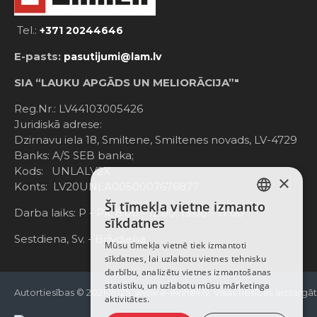
Tel.:
+371 20244646
E-pasts:
pasutijumi@lam.lv
SIA “LAUKU APGĀDS UN MELIORĀCIJA”"
Reg.Nr.: LV44103005426
Juridiskā adrese:
Dzirnavu iela 18, Smiltene, Smiltenes novads, LV-4729
Banks: A/S SEB banka;
Kods: UNLALV2X
×
Konts: LV20UNLA0050007676877
Šī tīmekļa vietne izmanto
LATVIAN
Darba laiks: P - Pk. 8:00 - 12:00; 13:00 - 17:00
sīkdatnes
RUSSIAN
Sestdiena, Sv. - Brīvdiena
Mūsu tīmekļa vietnē tiek izmantoti
sīkdatnes, lai uzlabotu vietnes tehnisku
ENGLISH
darbību, analizētu vietnes izmantošanas
statistiku, un uzlabotu mūsu mārketinga
Autortiesības © 2021-2025, www.e-einhell.lv, Visas tiesības aizsargā
aktivitātes.