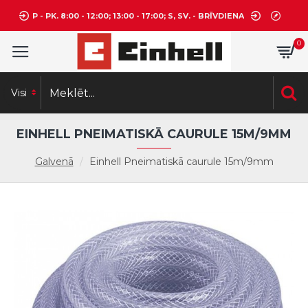
P - PK. 8:00 - 12:00; 13:00 - 17:00; S, SV. - BRĪVDIENA
0
Visi
EINHELL PNEIMATISKĀ CAURULE 15M/9MM
Galvenā
Einhell Pneimatiskā caurule 15m/9mm