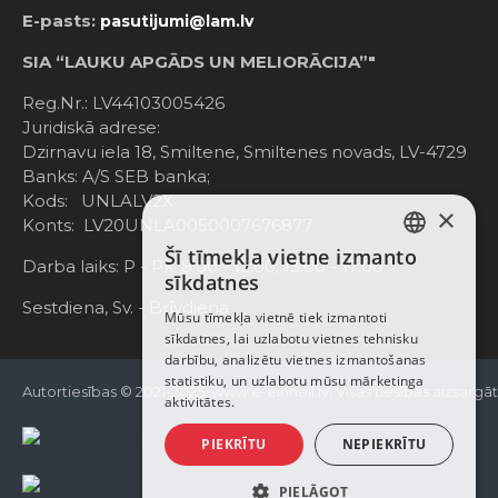
E-pasts:
pasutijumi@lam.lv
SIA “LAUKU APGĀDS UN MELIORĀCIJA”"
Reg.Nr.: LV44103005426
Juridiskā adrese:
Dzirnavu iela 18, Smiltene, Smiltenes novads, LV-4729
Banks: A/S SEB banka;
Kods: UNLALV2X
×
Konts: LV20UNLA0050007676877
Šī tīmekļa vietne izmanto
LATVIAN
Darba laiks: P - Pk. 8:00 - 12:00; 13:00 - 17:00
sīkdatnes
RUSSIAN
Sestdiena, Sv. - Brīvdiena
Mūsu tīmekļa vietnē tiek izmantoti
sīkdatnes, lai uzlabotu vietnes tehnisku
ENGLISH
darbību, analizētu vietnes izmantošanas
statistiku, un uzlabotu mūsu mārketinga
Autortiesības © 2021-2025, www.e-einhell.lv, Visas tiesības aizsargā
aktivitātes.
PIEKRĪTU
NEPIEKRĪTU
PIELĀGOT