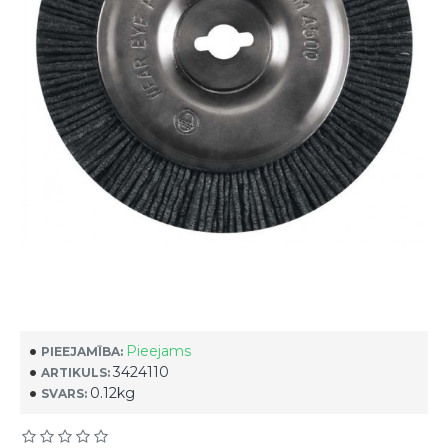
Pieejams
PIEEJAMĪBA:
3424110
ARTIKULS:
0.12kg
SVARS: