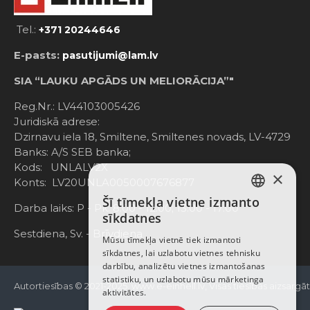
Tel.:
+371 20244646
E-pasts:
pasutijumi@lam.lv
SIA “LAUKU APGĀDS UN MELIORĀCIJA”"
Reg.Nr.: LV44103005426
Juridiskā adrese:
Dzirnavu iela 18, Smiltene, Smiltenes novads, LV-4729
Banks: A/S SEB banka;
Kods: UNLALV2X
×
Konts: LV20UNLA0050007676877
Šī tīmekļa vietne izmanto
LATVIAN
Darba laiks: P - Pk. 8:00 - 12:00; 13:00 - 17:00
sīkdatnes
RUSSIAN
Sestdiena, Sv. - Brīvdiena
Mūsu tīmekļa vietnē tiek izmantoti
sīkdatnes, lai uzlabotu vietnes tehnisku
ENGLISH
darbību, analizētu vietnes izmantošanas
statistiku, un uzlabotu mūsu mārketinga
Autortiesības © 2021-2025, www.e-einhell.lv, Visas tiesības aizsargā
aktivitātes.