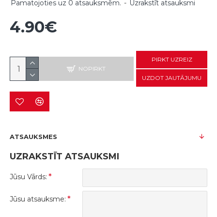
Pamatojoties uz 0 atsauksmēm.
-
Uzrakstīt atsauksmi
4.90€
PIRKT UZREIZ
NOPIRKT
UZDOT JAUTĀJUMU
ATSAUKSMES
UZRAKSTĪT ATSAUKSMI
Jūsu Vārds:
Jūsu atsauksme: