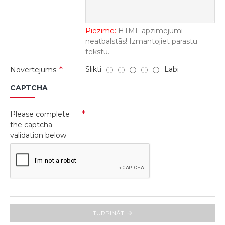
Piezīme:
HTML apzīmējumi
neatbalstās! Izmantojiet parastu
tekstu.
Slikti
Labi
Novērtējums:
CAPTCHA
Please complete
the captcha
validation below
TURPINĀT