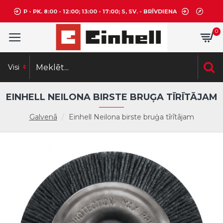
P - PK. 8:00 - 12:00; 13:00 - 17:00; S, SV. - BRĪVDIENA
0
Visi
EINHELL NEILONA BIRSTE BRUĢA TĪRĪTĀJAM
Galvenā
Einhell Neilona birste bruģa tīrītājam